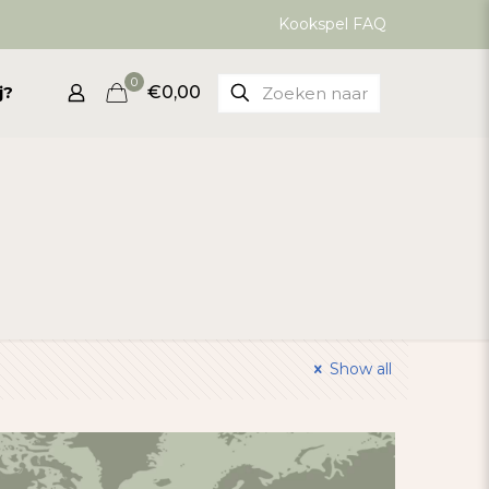
Kookspel FAQ
0
j?
€0,00
Show all