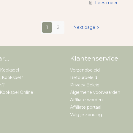
Lees meer
1
2
Next page
ar…
Klantenservice
 Kookspel
Verzendbeleid
t Kookspel?
Retourbeleid
ij?
Privacy Beleid
Kookspel Online
Algemene voorwaarden
Affiliate worden
Affiliate portaal
Volg je zending