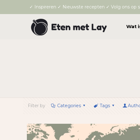
✓ Inspireren ✓ Nieuwste recepten ✓ Volg ons op s
Wat i
Filter by
Categories
Tags
Auth