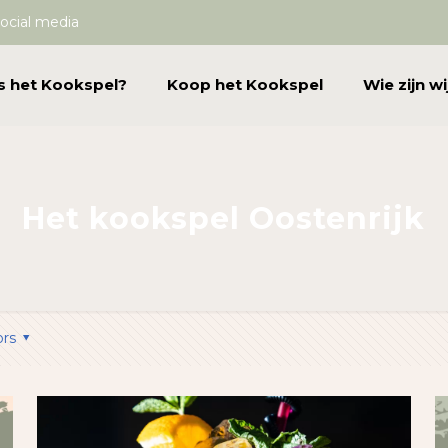
ocial media
s het Kookspel?
Koop het Kookspel
Wie zijn wi
Het kookspel Oostenrijk
ors