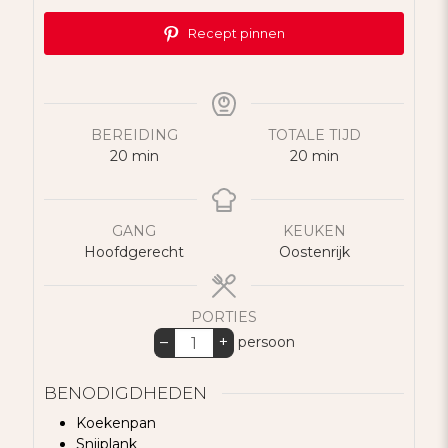
Recept pinnen
BEREIDING
TOTALE TIJD
minuten
minuten
20
min
20
min
GANG
KEUKEN
Hoofdgerecht
Oostenrijk
PORTIES
–
+
persoon
BENODIGDHEDEN
Koekenpan
Snijplank