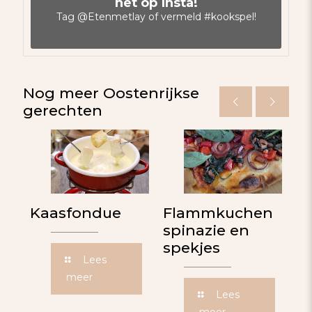
het op Insta!
Tag
@Etenmetlay
of vermeld
#kookspel
!
Nog meer Oostenrijkse
gerechten
Kaasfondue
Flammkuchen
Ti
spinazie en
spekjes
Lees
meer
Lees
meer