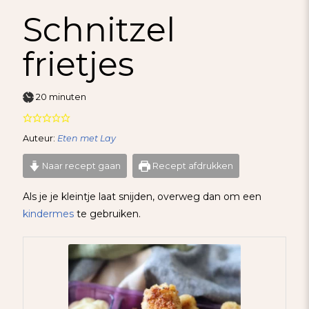
Schnitzel
frietjes
minuten
20
minuten
Auteur:
Eten met Lay
Naar recept gaan
Recept afdrukken
Als je je kleintje laat snijden, overweg dan om een
kindermes
te gebruiken.