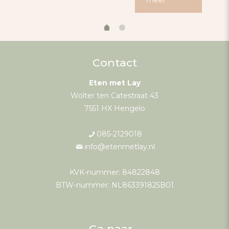
Contact
Eten met Lay
Wolter ten Catestraat 43
7551 HX Hengelo
085-2129018
info@etenmetlay.nl
KVK-nummer: 84822848
BTW-nummer: NL863391825B01
Ga naar…