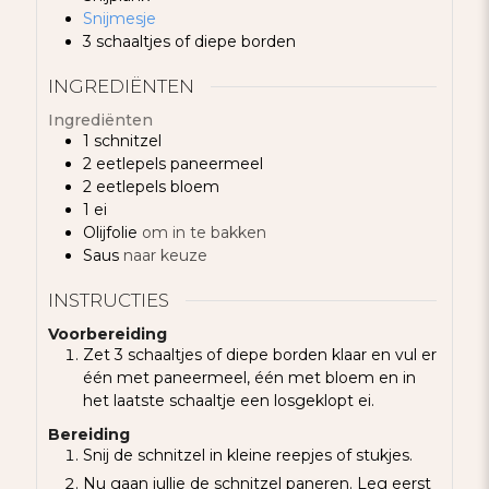
Snijmesje
3 schaaltjes of diepe borden
INGREDIËNTEN
Ingrediënten
1
schnitzel
2
eetlepels
paneermeel
2
eetlepels
bloem
1
ei
Olijfolie
om in te bakken
Saus
naar keuze
INSTRUCTIES
Voorbereiding
Zet 3 schaaltjes of diepe borden klaar en vul er
één met paneermeel, één met bloem en in
het laatste schaaltje een losgeklopt ei.
Bereiding
Snij de schnitzel in kleine reepjes of stukjes.
Nu gaan jullie de schnitzel paneren. Leg eerst