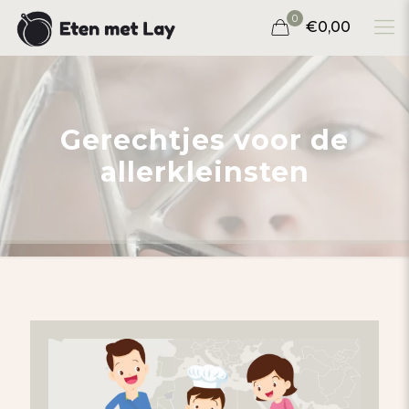
0
€0,00
Gerechtjes voor de
allerkleinsten