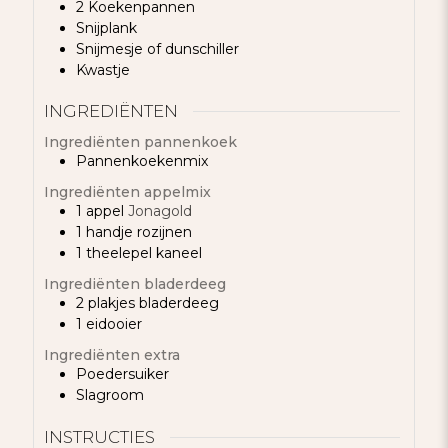
2 Koekenpannen
Snijplank
Snijmesje of dunschiller
Kwastje
INGREDIËNTEN
Ingrediënten pannenkoek
Pannenkoekenmix
Ingrediënten appelmix
1
appel
Jonagold
1
handje
rozijnen
1
theelepel
kaneel
Ingrediënten bladerdeeg
2
plakjes
bladerdeeg
1
eidooier
Ingrediënten extra
Poedersuiker
Slagroom
INSTRUCTIES