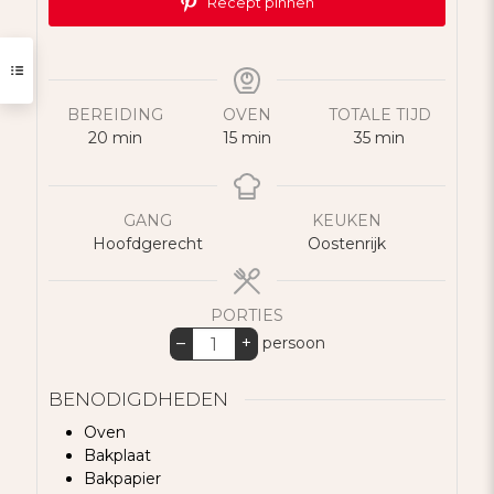
Recept pinnen
BEREIDING
OVEN
TOTALE TIJD
minuten
minuten
minuten
20
min
15
min
35
min
GANG
KEUKEN
Hoofdgerecht
Oostenrijk
PORTIES
–
+
persoon
BENODIGDHEDEN
Oven
Bakplaat
Bakpapier