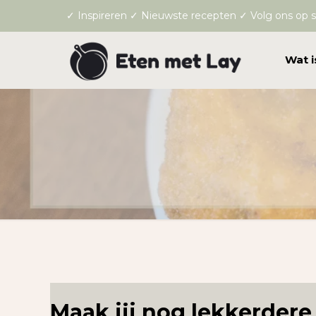
✓ Inspireren ✓ Nieuwste recepten ✓ Volg ons op s
Wat i
Maak jij nog lekkerdere