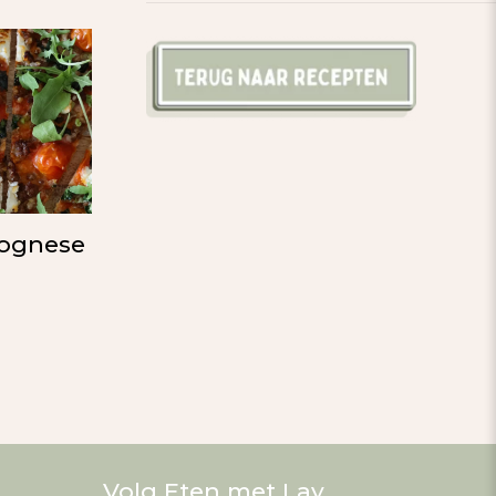
ognese
Volg Eten met Lay