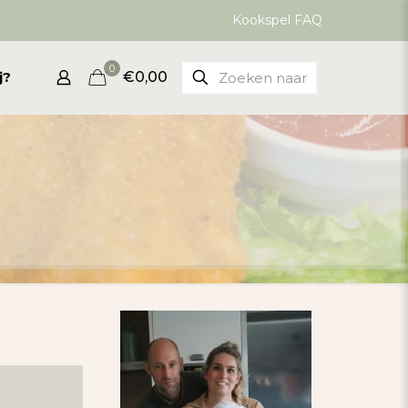
Kookspel FAQ
0
j?
€0,00