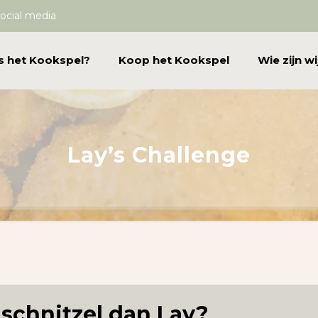
ocial media
s het Kookspel?
Koop het Kookspel
Wie zijn wi
Lay’s Challenge
 schnitzel dan Lay?