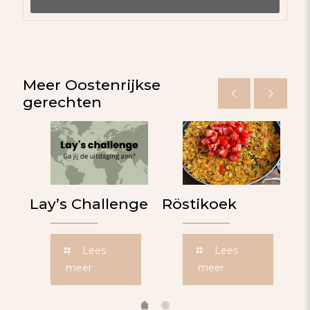
Meer Oostenrijkse
gerechten
rrn
Lay’s Challenge
Röstikoek
K
Lees
Lees
meer
meer