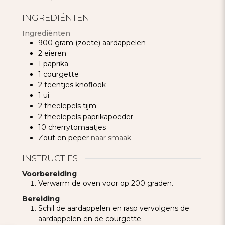
INGREDIËNTEN
Ingrediënten
900
gram
(zoete) aardappelen
2
eieren
1
paprika
1
courgette
2
teentjes
knoflook
1
ui
2
theelepels
tijm
2
theelepels
paprikapoeder
10
cherrytomaatjes
Zout en peper
naar smaak
INSTRUCTIES
Voorbereiding
Verwarm de oven voor op 200 graden.
Bereiding
Schil de aardappelen en rasp vervolgens de
aardappelen en de courgette.