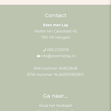
Contact
Eten met Lay
Wolter ten Catestraat 43
7551 HX Hengelo
085-2129018
info@etenmetlay.nl
KVK-nummer: 84822848
BTW-nummer: NL863391825B01
Ga naar…
Koop het Kookspel