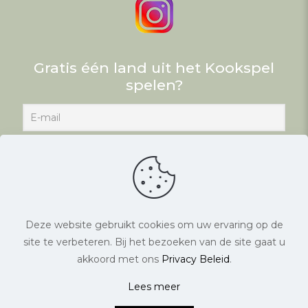
Gratis één land uit het Kookspel
spelen?
Deze website gebruikt cookies om uw ervaring op de
site te verbeteren. Bij het bezoeken van de site gaat u
© Eten met Lay. Alle rechten voorbehouden. |
akkoord met ons
Privacy Beleid
.
Website laten maken
door Chuck's
Lees meer