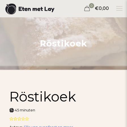
0
€0,00
Röstikoek
Röstikoek
minuten
45
minuten