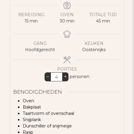
BEREIDING
OVEN
TOTALE TIJD
minuten
minuten
minuten
15
min
30
min
45
min
GANG
KEUKEN
Hoofdgerecht
Oostenrijks
PORTIES
–
+
personen
BENODIGDHEDEN
Oven
Bakplaat
Taartvorm of ovenschaal
Snijplank
Dunschiller of snijmesje
Rasp