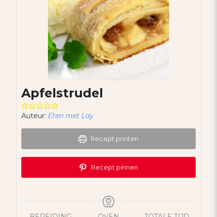
Apfelstrudel
Auteur:
Eten met Lay
Recept printen
Recept pinnen
BEREIDING
OVEN
TOTALE TIJD