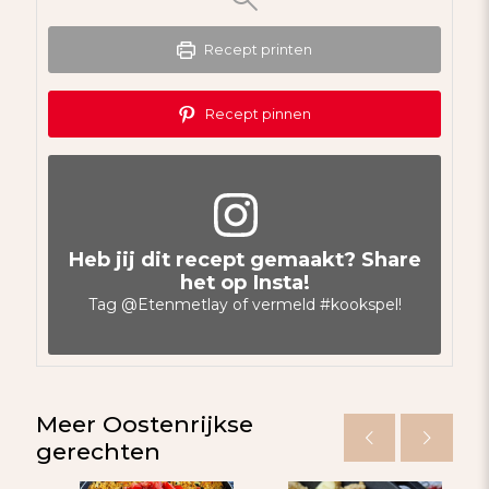
Recept printen
Recept pinnen
Heb jij dit recept gemaakt? Share
het op Insta!
Tag
@Etenmetlay
of vermeld
#kookspel
!
Meer Oostenrijkse
gerechten