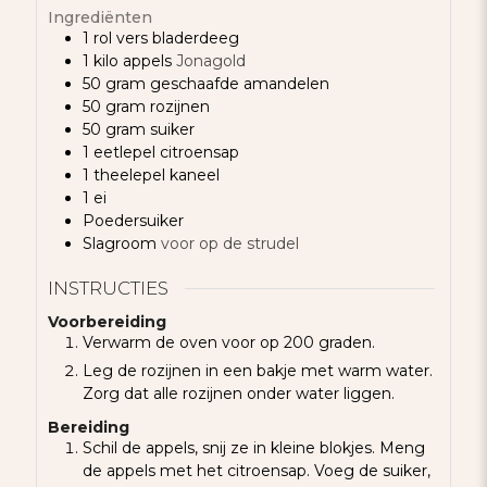
Ingrediënten
1
rol
vers bladerdeeg
1
kilo
appels
Jonagold
50
gram
geschaafde amandelen
50
gram
rozijnen
50
gram
suiker
1
eetlepel
citroensap
1
theelepel
kaneel
1
ei
Poedersuiker
Slagroom
voor op de strudel
INSTRUCTIES
Voorbereiding
Verwarm de oven voor op 200 graden.
Leg de rozijnen in een bakje met warm water.
Zorg dat alle rozijnen onder water liggen.
Bereiding
Schil de appels, snij ze in kleine blokjes. Meng
de appels met het citroensap. Voeg de suiker,