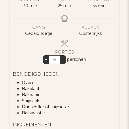
minuten
minuten
minuten
30
min
25
min
55
min
GANG
KEUKEN
Gebak, Toetje
Oostenrijks
PORTIES
–
+
personen
BENODIGDHEDEN
Oven
Bakplaat
Bakpapier
Snijplank
Dunschiller of snijmesje
Bakkwastje
INGREDIËNTEN