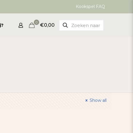
Kookspel FAQ
0
j?
€0,00
Show all