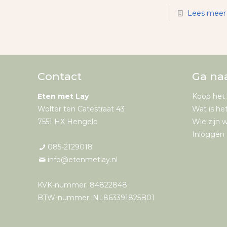
Lees meer
Contact
Ga na
Eten met Lay
Koop het
Wolter ten Catestraat 43
Wat is he
7551 HX Hengelo
Wie zijn w
Inloggen 
085-2129018
info@etenmetlay.nl
KVK-nummer: 84822848
BTW-nummer: NL863391825B01