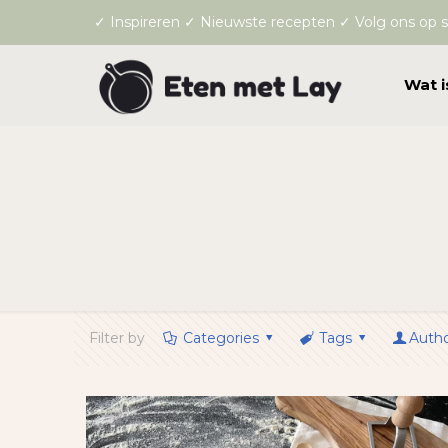
✓ Inspireren ✓ Nieuwste recepten ✓ Volg ons op s
Wat i
Filter by
Categories
Tags
Auth