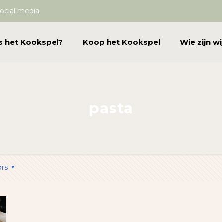
ocial media
s het Kookspel?
Koop het Kookspel
Wie zijn wi
pasta
ors