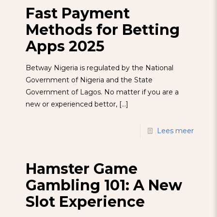
Fast Payment
Methods for Betting
Apps 2025
Betway Nigeria is regulated by the National
Government of Nigeria and the State
Government of Lagos. No matter if you are a
new or experienced bettor,
[…]
Lees meer
Hamster Game
Gambling 101: A New
Slot Experience