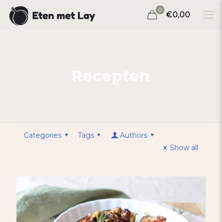
0
€0,00
Recepten
Categories
Tags
Authors
Show all