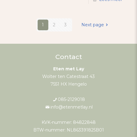
1
2
3
Next page
Contact
Eten met Lay
Wolter ten Catestraat 43
7551 HX Hengelo
085-2129018
info@etenmetlay.nl
KVK-nummer: 84822848
BTW-nummer: NL863391825B01