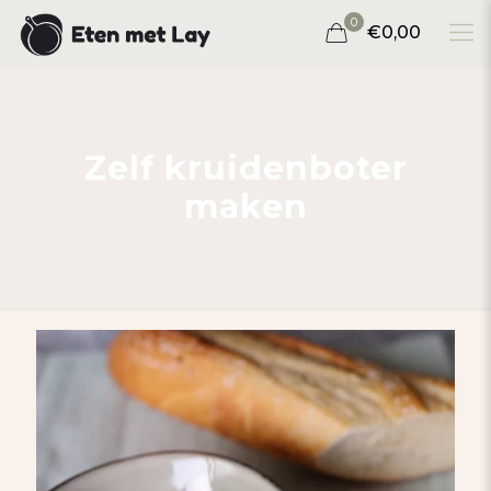
0
€0,00
Zelf kruidenboter
maken