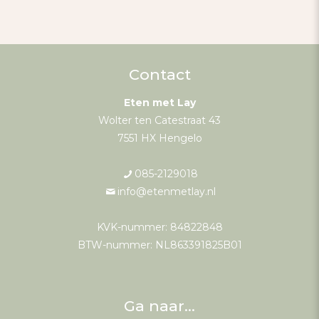
Contact
Eten met Lay
Wolter ten Catestraat 43
7551 HX Hengelo
085-2129018
info@etenmetlay.nl
KVK-nummer: 84822848
BTW-nummer: NL863391825B01
Ga naar…