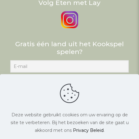
Volg Eten met Lay
Gratis één land uit het Kookspel
spelen?
Deze website gebruikt cookies om uw ervaring op de
site te verbeteren. Bij het bezoeken van de site gaat u
© Eten met Lay. Alle rechten voorbehouden. |
akkoord met ons
Privacy Beleid
.
Website laten maken
door Chuck's