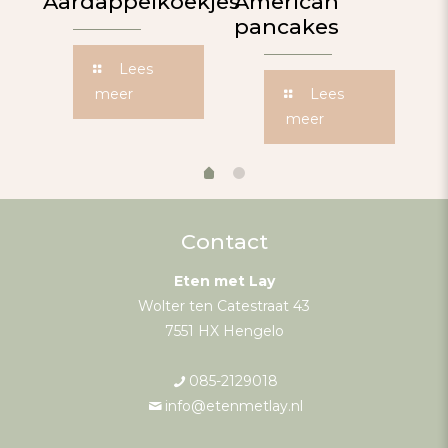
Aardappelkoekjes
American
B
pancakes
Lees
meer
Lees
meer
Contact
Eten met Lay
Wolter ten Catestraat 43
7551 HX Hengelo
085-2129018
info@etenmetlay.nl