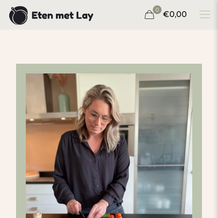
0
€0,00