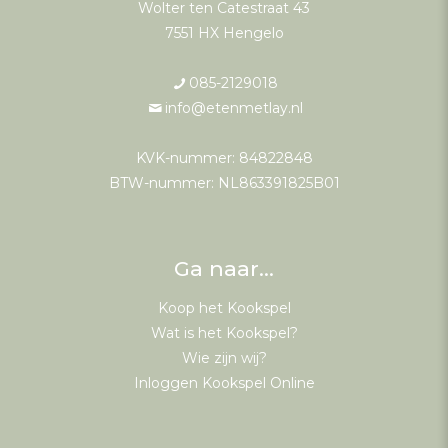
Wolter ten Catestraat 43
7551 HX Hengelo
085-2129018
info@etenmetlay.nl
KVK-nummer: 84822848
BTW-nummer: NL863391825B01
Ga naar…
Koop het Kookspel
Wat is het Kookspel?
Wie zijn wij?
Inloggen Kookspel Online