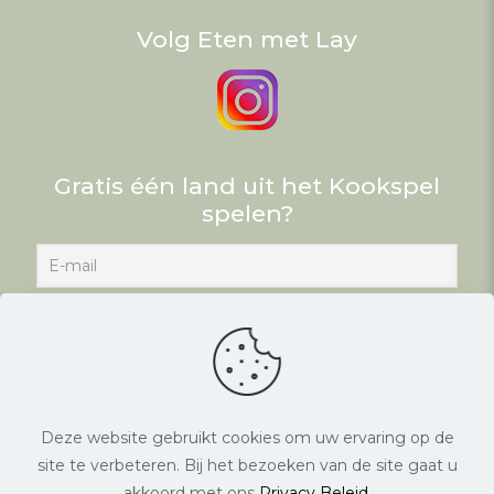
Volg Eten met Lay
Gratis één land uit het Kookspel
spelen?
Deze website gebruikt cookies om uw ervaring op de
site te verbeteren. Bij het bezoeken van de site gaat u
© Eten met Lay. Alle rechten voorbehouden. |
akkoord met ons
Privacy Beleid
.