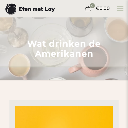
0
€0,00
Wat drinken de
Amerikanen