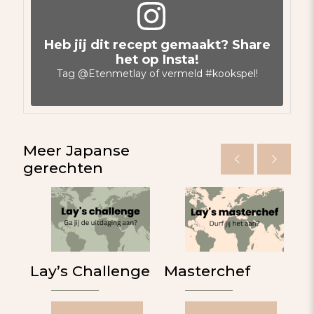
Heb jij dit recept gemaakt? Share
het op Insta!
Tag
@Etenmetlay
of vermeld
#kookspel
!
Meer Japanse
gerechten
Lay’s Challenge
Masterchef
B