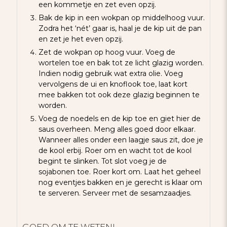
een kommetje en zet even opzij.
Bak de kip in een wokpan op middelhoog vuur.
Zodra het ‘nét’ gaar is, haal je de kip uit de pan
en zet je het even opzij.
Zet de wokpan op hoog vuur. Voeg de
wortelen toe en bak tot ze licht glazig worden.
Indien nodig gebruik wat extra olie. Voeg
vervolgens de ui en knoflook toe, laat kort
mee bakken tot ook deze glazig beginnen te
worden.
Voeg de noedels en de kip toe en giet hier de
saus overheen. Meng alles goed door elkaar.
Wanneer alles onder een laagje saus zit, doe je
de kool erbij. Roer om en wacht tot de kool
begint te slinken. Tot slot voeg je de
sojabonen toe. Roer kort om. Laat het geheel
nog eventjes bakken en je gerecht is klaar om
te serveren. Serveer met de sesamzaadjes.
GOED OM TE WETEN!