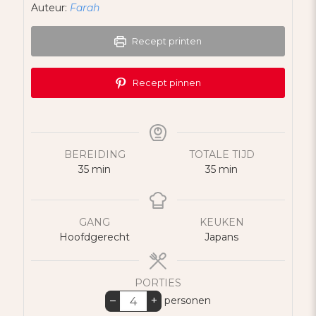
Auteur:
Farah
Recept printen
Recept pinnen
BEREIDING
TOTALE TIJD
minuten
minuten
35
min
35
min
GANG
KEUKEN
Hoofdgerecht
Japans
PORTIES
–
+
personen