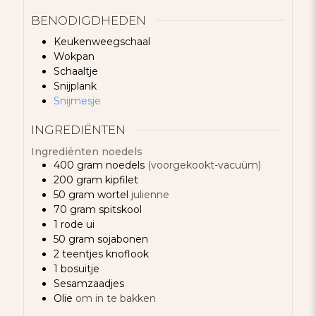
BENODIGDHEDEN
Keukenweegschaal
Wokpan
Schaaltje
Snijplank
Snijmesje
INGREDIËNTEN
Ingrediënten noedels
400
gram
noedels
(voorgekookt-vacuüm)
200
gram
kipfilet
50
gram
wortel
julienne
70
gram
spitskool
1
rode ui
50
gram
sojabonen
2
teentjes
knoflook
1
bosuitje
Sesamzaadjes
Olie
om in te bakken