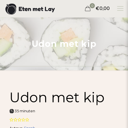
0
€0,00
Udon met kip
Udon met kip
minuten
35
minuten