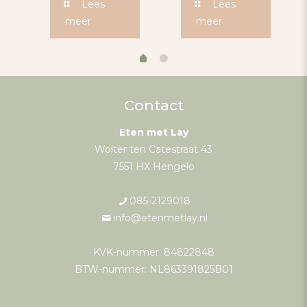
Lees
Lees
meer
meer
Contact
Eten met Lay
Wolter ten Catestraat 43
7551 HX Hengelo
085-2129018
info@etenmetlay.nl
KVK-nummer: 84822848
BTW-nummer: NL863391825B01