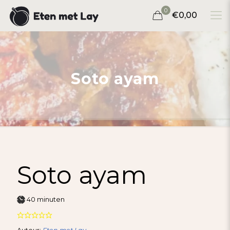
0
€0,00
Soto ayam
Soto ayam
minuten
40
minuten