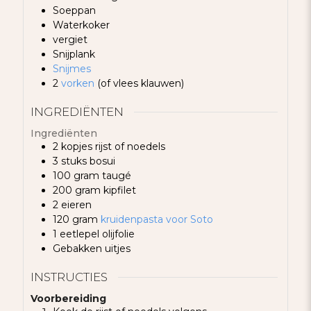
Soeppan
Waterkoker
vergiet
Snijplank
Snijmes
2
vorken
(of vlees klauwen)
INGREDIËNTEN
Ingrediënten
2
kopjes
rijst of noedels
3
stuks
bosui
100
gram
taugé
200
gram
kipfilet
2
eieren
120
gram
kruidenpasta voor Soto
1
eetlepel
olijfolie
Gebakken uitjes
INSTRUCTIES
Voorbereiding