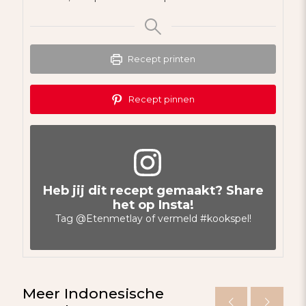
Recept printen
Recept pinnen
Heb jij dit recept gemaakt? Share
het op Insta!
Tag
@Etenmetlay
of vermeld
#kookspel
!
Meer Indonesische