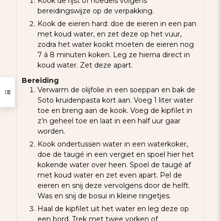
Kook de rijst of noedels volgens
bereidingswijze op de verpakking.
Kook de eieren hard: doe de eieren in een pan
met koud water, en zet deze op het vuur,
zodra het water kookt moeten de eieren nog
7 á 8 minuten koken. Leg ze hierna direct in
koud water. Zet deze apart.
Bereiding
Verwarm de olijfolie in een soeppan en bak de
Soto kruidenpasta kort aan. Voeg 1 liter water
toe en breng aan de kook. Voeg de kipfilet in
z’n geheel toe en laat in een half uur gaar
worden.
Kook ondertussen water in een waterkoker,
doe de taugé in een vergiet en spoel hier het
kokende water over heen. Spoel de taugé af
met koud water en zet even apart. Pel de
eieren en snij deze vervolgens door de helft.
Was en snij de bosui in kleine ringetjes.
Haal de kipfilet uit het water en leg deze op
een bord. Trek met twee vorken of