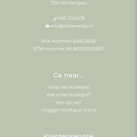
7551 HX Hengelo
085-2129018
info@etenmetlay.nl
KVK-nummer: 84822848
BTW-nummer: NL863391825B01
Ga naar…
Koop het Kookspel
Wat is het Kookspel?
Wie zijn wij?
Inloggen Kookspel Online
Klantenservice