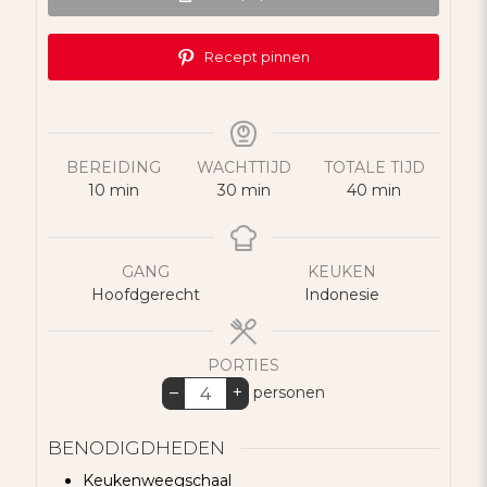
Recept pinnen
BEREIDING
WACHTTIJD
TOTALE TIJD
minuten
minuten
minuten
10
min
30
min
40
min
GANG
KEUKEN
Hoofdgerecht
Indonesie
PORTIES
–
+
personen
BENODIGDHEDEN
Keukenweegschaal