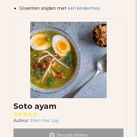
Groenten snijden met
een kindermes
Soto ayam
Auteur:
Eten met Lay
Recept printen