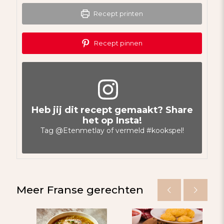
Recept printen
Recept pinnen
Heb jij dit recept gemaakt? Share
het op Insta!
Tag
@Etenmetlay
of vermeld
#kookspel
!
Meer Franse gerechten