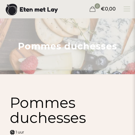
0
€0,00
Pommes duchesses
Pommes
duchesses
uur
1
uur