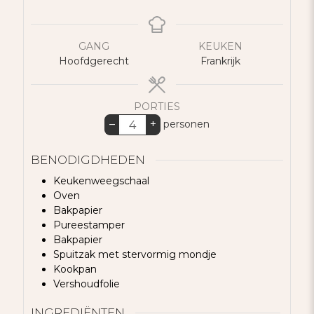
GANG
KEUKEN
Hoofdgerecht
Frankrijk
PORTIES
–
+
personen
BENODIGDHEDEN
Keukenweegschaal
Oven
Bakpapier
Pureestamper
Bakpapier
Spuitzak met stervormig mondje
Kookpan
Vershoudfolie
INGREDIËNTEN