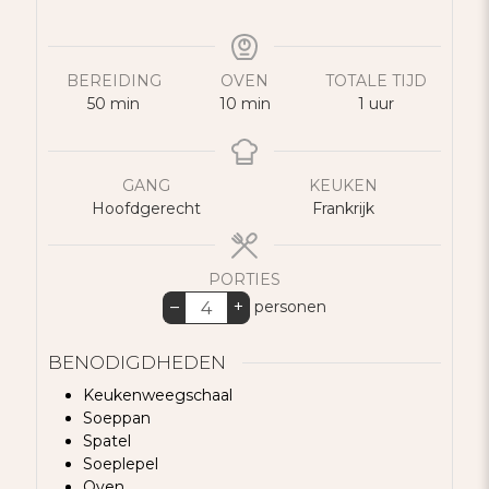
BEREIDING
OVEN
TOTALE TIJD
minuten
minuten
uur
50
min
10
min
1
uur
GANG
KEUKEN
Hoofdgerecht
Frankrijk
PORTIES
–
+
personen
BENODIGDHEDEN
Keukenweegschaal
Soeppan
Spatel
Soeplepel
Oven