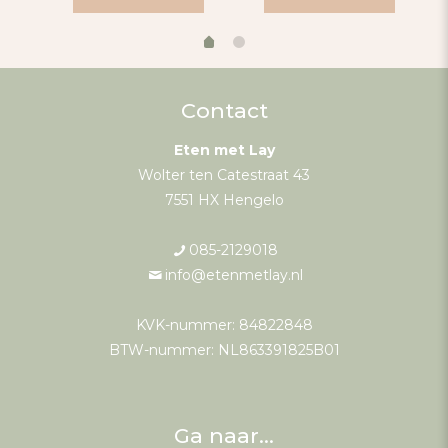
Contact
Eten met Lay
Wolter ten Catestraat 43
7551 HX Hengelo
085-2129018
info@etenmetlay.nl
KVK-nummer: 84822848
BTW-nummer: NL863391825B01
Ga naar…