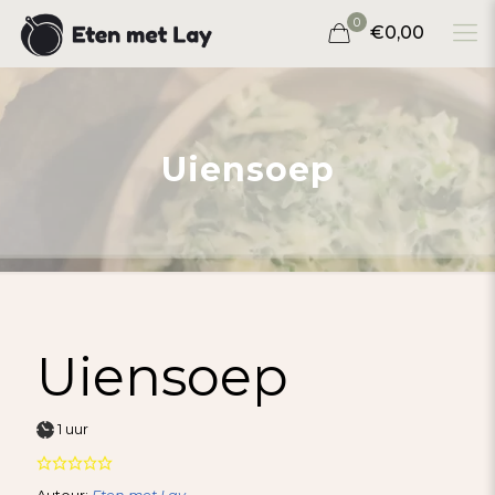
0
€0,00
Uiensoep
Uiensoep
uur
1
uur