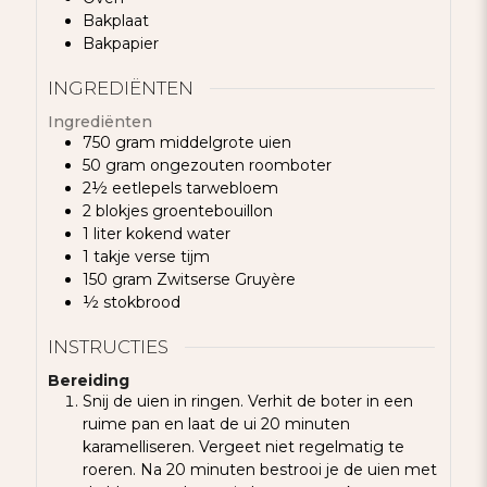
Bakplaat
Bakpapier
INGREDIËNTEN
Ingrediënten
750
gram
middelgrote uien
50
gram
ongezouten roomboter
2½
eetlepels
tarwebloem
2
blokjes
groentebouillon
1
liter
kokend water
1
takje
verse tijm
150
gram
Zwitserse Gruyère
½
stokbrood
INSTRUCTIES
Bereiding
Snij de uien in ringen. Verhit de boter in een
ruime pan en laat de ui 20 minuten
karamelliseren. Vergeet niet regelmatig te
roeren. Na 20 minuten bestrooi je de uien met