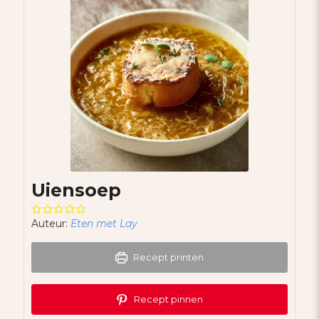
Uiensoep
Auteur:
Eten met Lay
Recept printen
Recept pinnen