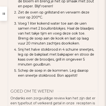
de bloem en breng je het op smaak met zout
en peper. Blijf roeren!
Zet de oven op grillstand en verwarm deze
voor op 200°C.
Voeg 1 liter kokend water toe aan de uien
samen met 2 bouillonblokjes. Haal de blaadjes
van het takje tijm en voeg deze ook toe.
Breng de soep aan de kook en laat op laag
vuur 20 minuten zachtjes doorkoken.
Snij het halve stokbrood in 4 schuine sneetjes,
leg op de bakplaat met bakpapier en strooi de
kaas over de broodjes, grill in ongeveer 5
minuten goudbruin.
Schep de soep in de kommen. Leg daarop
een sneetje stokbrood. Bon appétit!
GOED OM TE WETEN!
Ondanks een zorgvuldige review kan het zijn dat er
een typefout of verkeerd getal in onze recepten is