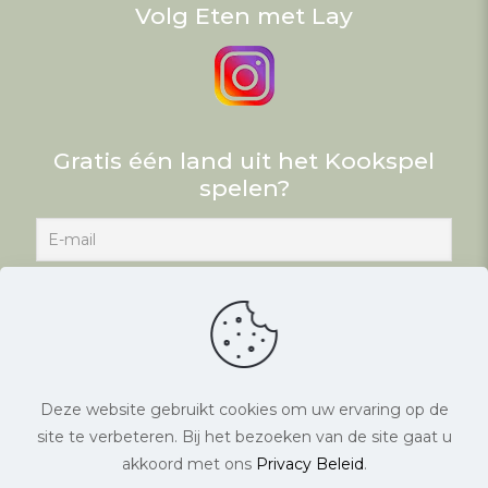
Volg Eten met Lay
Gratis één land uit het Kookspel
spelen?
Deze website gebruikt cookies om uw ervaring op de
site te verbeteren. Bij het bezoeken van de site gaat u
© Eten met Lay. Alle rechten voorbehouden. |
akkoord met ons
Privacy Beleid
.
Website laten maken
door Chuck's