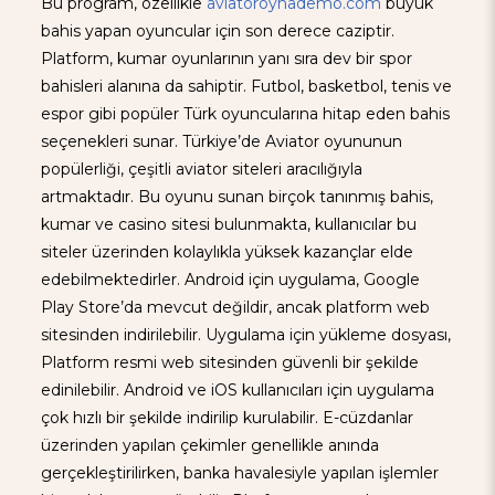
Bu program, özellikle
aviatoroynademo.com
büyük
bahis yapan oyuncular için son derece caziptir.
Platform, kumar oyunlarının yanı sıra dev bir spor
bahisleri alanına da sahiptir. Futbol, basketbol, tenis ve
espor gibi popüler Türk oyuncularına hitap eden bahis
seçenekleri sunar. Türkiye’de Aviator oyununun
popülerliği, çeşitli aviator siteleri aracılığıyla
artmaktadır. Bu oyunu sunan birçok tanınmış bahis,
kumar ve casino sitesi bulunmakta, kullanıcılar bu
siteler üzerinden kolaylıkla yüksek kazançlar elde
edebilmektedirler. Android için uygulama, Google
Play Store’da mevcut değildir, ancak platform web
sitesinden indirilebilir. Uygulama için yükleme dosyası,
Platform resmi web sitesinden güvenli bir şekilde
edinilebilir. Android ve iOS kullanıcıları için uygulama
çok hızlı bir şekilde indirilip kurulabilir. E-cüzdanlar
üzerinden yapılan çekimler genellikle anında
gerçekleştirilirken, banka havalesiyle yapılan işlemler