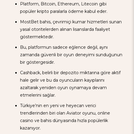
Platform, Bitcoin, Ethereum, Litecoin gibi
popüler kripto paralarla ödeme kabul eder.
MostBet bahis, çevrimiçi kumar hizmetleri sunan
yasal otoritelerden alınan lisanslarda faaliyet
göstermektedir.
Bu, platformun sadece eğlence değil, aynı
zamanda güvenli bir oyun deneyimi sunduğunun
bir göstergesidir.
Cashback, belirli bir depozito miktarına göre aktif
hale gelir ve bu da oyuncuların kayıplarını
azaltarak yeniden oyun oynamaya devam
etmelerini sağlar.
Türkiye’nin en yeni ve heyecan verici
trendlerinden biri olan Aviator oyunu, online
casino ve bahis dünyasında hızla popülerlik
kazanıyor.