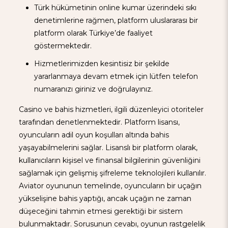
Türk hükümetinin online kumar üzerindeki sıkı
denetimlerine rağmen, platform uluslararası bir
platform olarak Türkiye’de faaliyet
göstermektedir.
Hizmetlerimizden kesintisiz bir şekilde
yararlanmaya devam etmek için lütfen telefon
numaranızı giriniz ve doğrulayınız.
Casino ve bahis hizmetleri, ilgili düzenleyici otoriteler
tarafından denetlenmektedir. Platform lisansı,
oyuncuların adil oyun koşulları altında bahis
yaşayabilmelerini sağlar. Lisanslı bir platform olarak,
kullanıcıların kişisel ve finansal bilgilerinin güvenliğini
sağlamak için gelişmiş şifreleme teknolojileri kullanılır.
Aviator oyununun temelinde, oyuncuların bir uçağın
yükselişine bahis yaptığı, ancak uçağın ne zaman
düşeceğini tahmin etmesi gerektiği bir sistem
bulunmaktadır. Sorusunun cevabı, oyunun rastgelelik