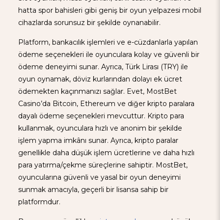
hatta spor bahisleri gibi geniş bir oyun yelpazesi mobil
cihazlarda sorunsuz bir şekilde oynanabilir.
Platform, bankacılık işlemleri ve e-cüzdanlarla yapılan
ödeme seçenekleri ile oyunculara kolay ve güvenli bir
ödeme deneyimi sunar. Ayrıca, Türk Lirası (TRY) ile
oyun oynamak, döviz kurlarından dolayı ek ücret
ödemekten kaçınmanızı sağlar. Evet, MostBet
Casino’da Bitcoin, Ethereum ve diğer kripto paralara
dayalı ödeme seçenekleri mevcuttur. Kripto para
kullanmak, oyunculara hızlı ve anonim bir şekilde
işlem yapma imkânı sunar. Ayrıca, kripto paralar
genellikle daha düşük işlem ücretlerine ve daha hızlı
para yatırma/çekme süreçlerine sahiptir. MostBet,
oyuncularına güvenli ve yasal bir oyun deneyimi
sunmak amacıyla, geçerli bir lisansa sahip bir
platformdur.