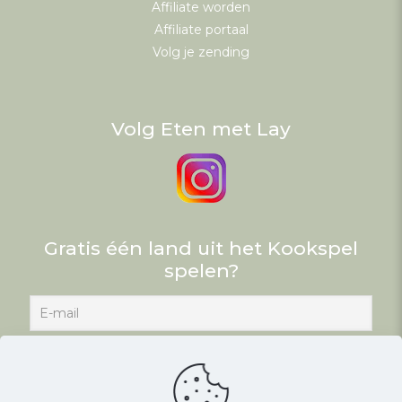
Affiliate worden
Affiliate portaal
Volg je zending
Volg Eten met Lay
Gratis één land uit het Kookspel
spelen?