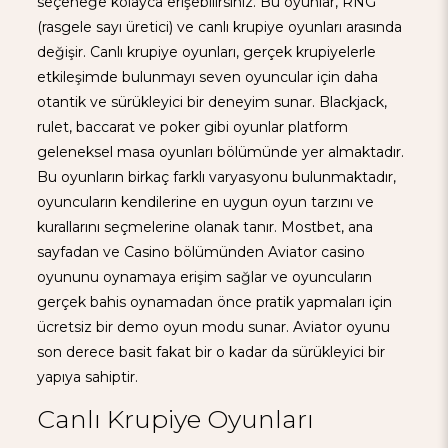
seçeneğe kolayca erişebilirsiniz. Bu oyunlar, RNG
(rasgele sayı üretici) ve canlı krupiye oyunları arasında
değişir. Canlı krupiye oyunları, gerçek krupiyelerle
etkileşimde bulunmayı seven oyuncular için daha
otantik ve sürükleyici bir deneyim sunar. Blackjack,
rulet, baccarat ve poker gibi oyunlar platform
geleneksel masa oyunları bölümünde yer almaktadır.
Bu oyunların birkaç farklı varyasyonu bulunmaktadır,
oyuncuların kendilerine en uygun oyun tarzını ve
kurallarını seçmelerine olanak tanır. Mostbet, ana
sayfadan ve Casino bölümünden Aviator casino
oyununu oynamaya erişim sağlar ve oyuncuların
gerçek bahis oynamadan önce pratik yapmaları için
ücretsiz bir demo oyun modu sunar. Aviator oyunu
son derece basit fakat bir o kadar da sürükleyici bir
yapıya sahiptir.
Canlı Krupiye Oyunları