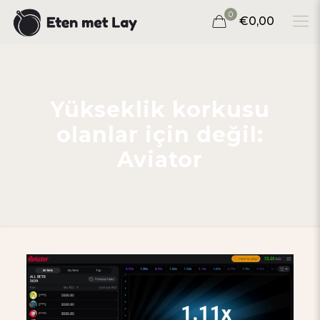
0
€0,00
Yükseklik korkusu
olanlar için değil:
Aviator