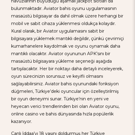
havuzlarının büyüdüğü aşamalı jackpot slotları da
bulunmaktadır. Aviator bahis oyunu uygulamasının
masaüstü bilgisayar da dahil olmak üzere herhangi bir
mobil ve sabit cihaza yüklenmesi oldukça kolaydır.
Kural olarak, bir Aviator uygulamasını sabit bir
bilgisayara yüklemek mantıklı değildir, çünkü çevrimiçi
kumarhanelere kaydolmak ve oyunu oynamak daha
mantıklı olacaktır. Aviator oyununun APK’sını bir
masaüstü bilgisayara yükleme seçeneği aşağıda
tartışılacaktır. Her bir noktayı daha detaylı inceleyerek,
oyun sürecinizin sorunsuz ve keyifli olmasını
sağlayabilirsiniz. Aviator bahis oyunundaki fonksiyon
düğmeleri, Türkiye’deki oyuncular için özelleştirilmiş
bir oyun deneyimi sunar. Türkiye’nin en yeni ve
heyecan verici trendlerinden biri olan Aviator oyunu,
online casino ve bahis dünyasında hızla popülerlik
kazanıyor.
Canlı İddaa’yı 18 yaşını doldurmuş her Türkiye