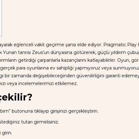
 yaşayarak eğlenceli vakit geçirme şansı elde ediyor. Pragmatic Pl
ik Yunan tanrısı Zeus’un dünyasına götürerek, güçlü yıldırım çub
ların getirdiği çarpanlarla kazançlarını katlayabilirler. Oyun, görse
ede gerçek para oyunlarına ev sahipliği yapmıyoruz veya sunmuyoru
angi bir zamanda değişebileceğinden güvenilirliğini garanti edem
ımızı veya incelemelerimizi etkilemez.
ekilir?
ım” butonuna tıklayıp girişinizi gerçekleştirin.
diğiniz tutarı girmelisiniz.
 girin.