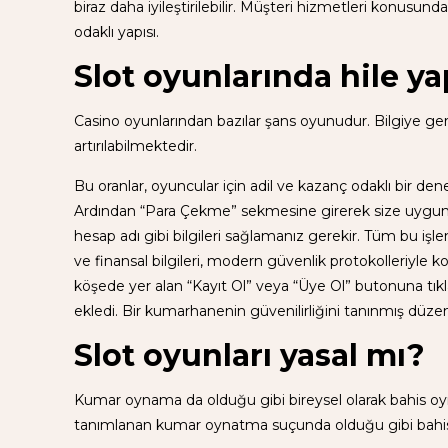
biraz daha iyileştirilebilir. Müşteri hizmetleri konusund
odaklı yapısı.
Slot oyunlarında hile ya
Casino oyunlarından bazılar şans oyunudur. Bilgiye gerek
artırılabilmektedir.
Bu oranlar, oyuncular için adil ve kazanç odaklı bir d
Ardından “Para Çekme” sekmesine girerek size uygun yönt
hesap adı gibi bilgileri sağlamanız gerekir. Tüm bu işle
ve finansal bilgileri, modern güvenlik protokolleriyle 
köşede yer alan “Kayıt Ol” veya “Üye Ol” butonuna tıkl
ekledi. Bir kumarhanenin güvenilirliğini tanınmış düze
Slot oyunları yasal mı?
Kumar oynama da olduğu gibi bireysel olarak bahis oyn
tanımlanan kumar oynatma suçunda olduğu gibi bahis 