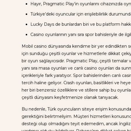
Hayır, Pragmatic Play’in oyunlarını cihazınızda o
Türkiye’deki oyuncular için erişilebilirliik durumu
Lucky Days de bunlardan biri ve bu platform hakkı
Casino oyunlarının yanı sıra spor bahisleriyle de ilgi
Mobil casino dünyasında kendime bir yer edindikten so
için sunduğu çeşitli oyunlar ve hizmetlerle dikkat çekiy
bir oyun sağlayıcısıdır. Pragmatic Play, çeşitli temalar 
yanı sıra masa oyunları ve canlı casino oyunları da su
içerikleriyle fark yaratıyor. Spor bahislerinden canlı 
tercih haline geliyor. Crash oyunları, basitlikleri ve he
her biri benzersiz özelliklere ve stillere sahip bu oyun
çeşitli dünyasını keşfetmenize olanak tanıyacak.
Bu nedenle, Türk oyuncuların siteye erişim konusunda 
gerektiğini belirtmeliyim. Müşteri hizmetleri konusund
desteği olup olmadığını teyit edemedim, ancak İngilizce