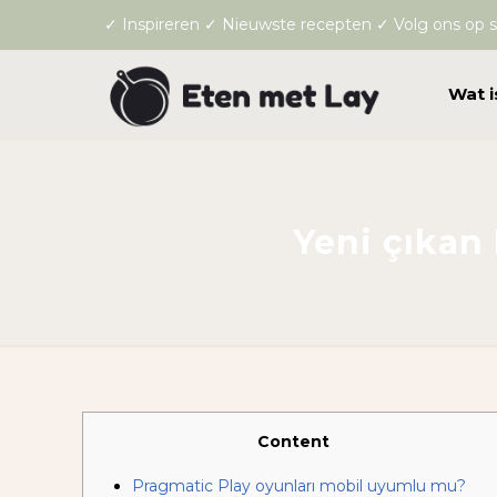
✓ Inspireren ✓ Nieuwste recepten ✓ Volg ons op s
Wat i
Yeni çıkan
Content
Pragmatic Play oyunları mobil uyumlu mu?