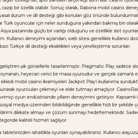
r diğer özelliği ise, spor bahisleri seçeneği sunması. Casino oyunla
u, cazip bir özellik olabilir. Sonuç olarak, Rabona mobil casino dene
asal durum ve dil desteği gibi konuları göz önünde bulundurmal
rk oyuncular için neler sunduğuna yakından bakmış biri olarak
sya pazarında güçlü bir varlığı olduğunu ve özellikle slot oyunlar
. Kullanıcı deneyimi açısından, web sitesi genellikle kullanıcı dos
bazı Türkçe dil desteği eksiklikleri veya yerelleştirme sorunları
iştiren şık görsellerle tasarlanmıştır. Pragmatic Play sadece slot o
rle oynanan, heyecan verici bir masa oyunudur ve gerçek zamanlı e
 ekledi mobil casino ikramiyeleri Jackpot Play’i kullanıma sundukta
ri sunarak oyuncuları çekmeyi ve elde tutmayı amaçlıyor. CasinoR
evrimiçi oyun endüstrisinde yılların deneyimini getiriyor. Kapsamlı
sosyal medya üzerinden bildirildiğinde genellikle hızlı bir şekilde
irimi dikkate almayı ve çözüm sunmayı hedeflemektedir. Sadece s
ategoride kaliteli hizmet sağlıyor.
bletinizden rahatlıkla oyunları oynayabilirsiniz. Kullanıcı arayüzü