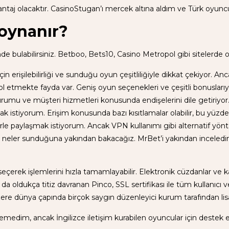
vantaj olacaktır. CasinoStugan’ı mercek altına aldım ve Türk oyun
oynanır?
de bulabilirsiniz. Betboo, Bets10, Casino Metropol gibi sitelerde o
çin erişilebilirliği ve sunduğu oyun çeşitliliğiyle dikkat çekiyor. A
ol etmekte fayda var. Geniş oyun seçenekleri ve çeşitli bonusları
urumu ve müşteri hizmetleri konusunda endişelerini dile getiriyo
k istiyorum. Erişim konusunda bazı kısıtlamalar olabilir, bu yüzd
erle paylaşmak istiyorum. Ancak VPN kullanımı gibi alternatif yö
n neler sunduğuna yakından bakacağız. MrBet’i yakından inceledi
erek işlemlerini hızla tamamlayabilir. Elektronik cüzdanlar ve ka
a oldukça titiz davranan Pinсo, SSL sertifikası ile tüm kullanıcı ve
re dünya çapında birçok saygın düzenleyici kurum tarafından lisa
edim, ancak İngilizce iletişim kurabilen oyuncular için destek ekib