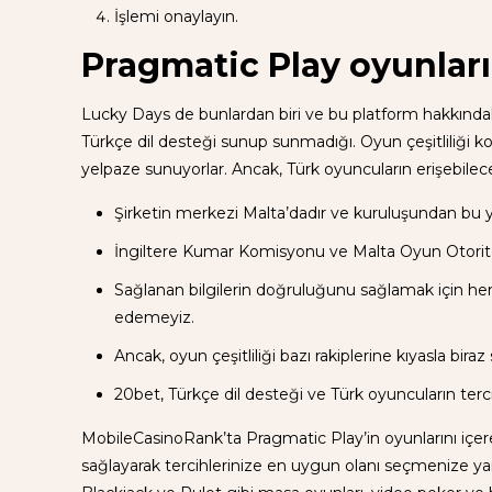
İşlemi onaylayın.
Pragmatic Play oyunla
Lucky Days de bunlardan biri ve bu platform hakkındak
Türkçe dil desteği sunup sunmadığı. Oyun çeşitliliği ko
yelpaze sunuyorlar. Ancak, Türk oyuncuların erişebileceği
Şirketin merkezi Malta’dadır ve kuruluşundan bu y
İngiltere Kumar Komisyonu ve Malta Oyun Otorites
Sağlanan bilgilerin doğruluğunu sağlamak için her 
edemeyiz.
Ancak, oyun çeşitliliği bazı rakiplerine kıyasla biraz sın
20bet, Türkçe dil desteği ve Türk oyuncuların ter
MobileCasinoRank’ta Pragmatic Play’in oyunlarını içeren
sağlayarak tercihlerinize en uygun olanı seçmenize yard