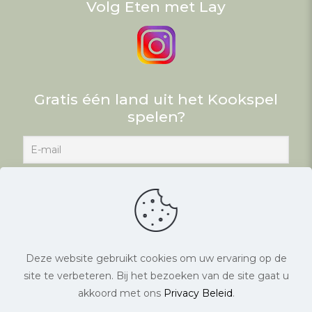
Volg Eten met Lay
Gratis één land uit het Kookspel
spelen?
Deze website gebruikt cookies om uw ervaring op de
site te verbeteren. Bij het bezoeken van de site gaat u
© Eten met Lay. Alle rechten voorbehouden. |
akkoord met ons
Privacy Beleid
.
Website laten maken
door Chuck's