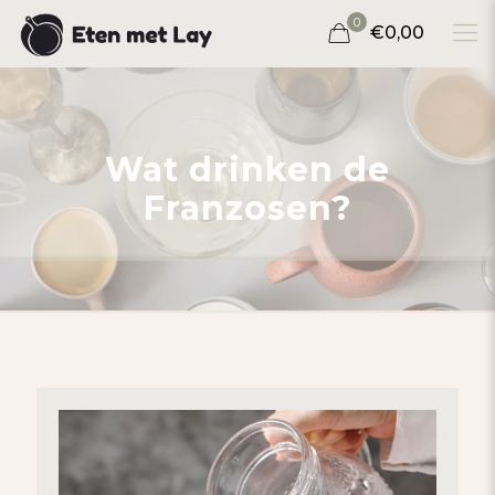
0
€0,00
Wat drinken de
Franzosen?