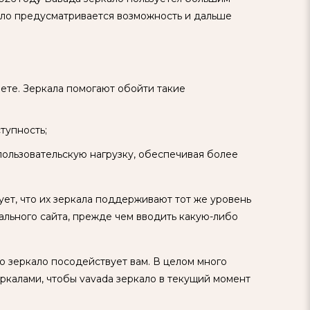
ало предусматривается возможность и дальше
ете. Зеркала помогают обойти такие
тупность;
пользовательскую нагрузку, обеспечивая более
ует, что их зеркала поддерживают тот же уровень
ального сайта, прежде чем вводить какую-либо
ино зеркало посодействует вам. В целом много
ркалами, чтобы vavada зеркало в текущий момент