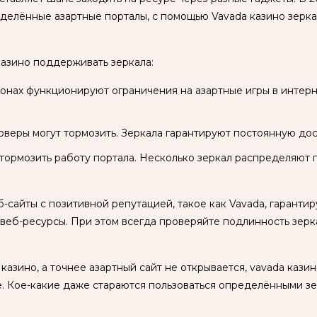
еделённые азартные порталы, с помощью Vavada казино зерк
казино поддерживать зеркала:
ионах функционируют ограничения на азартные игры в интерн
рверы могут тормозить. Зеркала гарантируют постоянную дос
 тормозить работу портала. Несколько зеркал распределяют 
-сайты с позитивной репутацией, такое как Vavada, гарантир
 веб-ресурсы. При этом всегда проверяйте подлинность зерк
 казино, а точнее азартный сайт не открывается, vavada каз
. Кое-какие даже стараются пользоваться определёнными зе