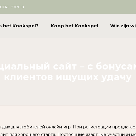
ocial media
s het Kookspel?
Koop het Kookspel
Wie zijn wi
циальный сайт – с бонуса
клиентов ищущих удачу
тдых для любителей онлайн-игр. При регистрации предлагае
дит для хорошего старта. Постоянные азартные участники м