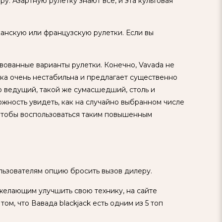
у. Азартную рулетку знают все, и эта культовая
канскую или французскую рулетки. Если вы
ованные варианты рулетки. Конечно, Vavada не
етка очень нестабильна и предлагает существенно
го ведущий, такой же сумасшедший, столь и
жность увидеть, как на случайно выбранном числе
 Чтобы воспользоваться таким повышенным
льзователям опцию бросить вызов дилеру.
 желающим улучшить свою технику, на сайте
м, что Вавада blackjack есть одним из 5 топ