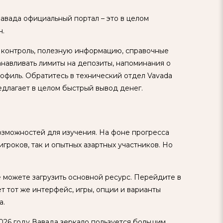
вавада официальный портал – это в целом
н.
ь контроль, полезную информацию, справочные
анавливать лимиты на депозиты, напоминания о
рофиль. Обратитесь в технический отдел Vavada
редлагает в целом быстрый вывод денег.
озможностей для изучения. На фоне прогресса
роков, так и опытных азартных участников. Но
е можете загрузить основной ресурс. Перейдите в
т тот же интерфейс, игры, опции и варианты
а.
2026 году Вавада зеркало пользуется большим