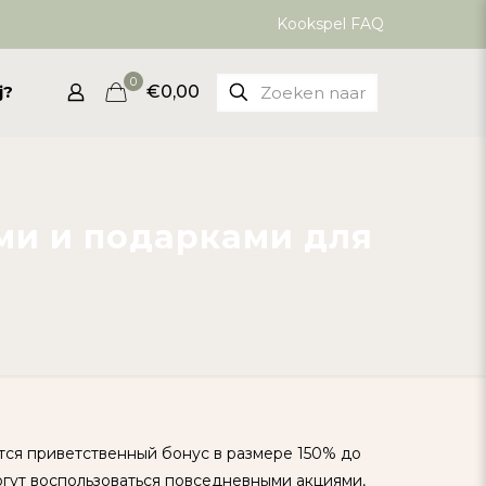
Kookspel FAQ
0
j?
€0,00
ми и подарками для
тся приветственный бонус в размере 150% до
огут воспользоваться повседневными акциями,