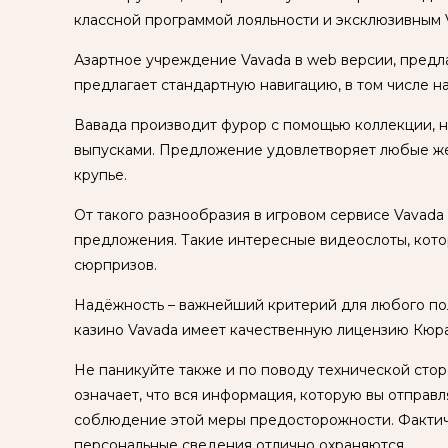
классной программой лояльности и эксклюзивным 
Азартное учреждение Vavada в web версии, предл
предлагает стандартную навигацию, в том числе н
Вавада производит фурор с помощью коллекции, н
выпусками. Предложение удовлетворяет любые жел
крупье.
От такого разнообразия в игровом сервисе Vavada
предложения. Такие интересные видеослоты, котор
сюрпризов.
Надёжность – важнейший критерий для любого поль
казино Vavada имеет качественную лицензию Кюра
Не паникуйте также и по поводу технической сто
означает, что вся информация, которую вы отправ
соблюдение этой меры предосторожности. Фактичес
персональные сведения отлично охраняются.