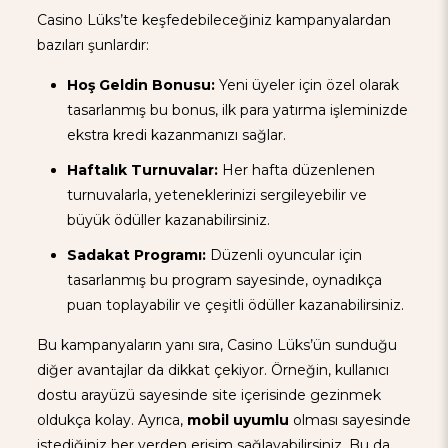
Casino Lüks’te keşfedebileceğiniz kampanyalardan
bazıları şunlardır:
Hoş Geldin Bonusu:
Yeni üyeler için özel olarak
tasarlanmış bu bonus, ilk para yatırma işleminizde
ekstra kredi kazanmanızı sağlar.
Haftalık Turnuvalar:
Her hafta düzenlenen
turnuvalarla, yeteneklerinizi sergileyebilir ve
büyük ödüller kazanabilirsiniz.
Sadakat Programı:
Düzenli oyuncular için
tasarlanmış bu program sayesinde, oynadıkça
puan toplayabilir ve çeşitli ödüller kazanabilirsiniz.
Bu kampanyaların yanı sıra, Casino Lüks’ün sunduğu
diğer avantajlar da dikkat çekiyor. Örneğin, kullanıcı
dostu arayüzü sayesinde site içerisinde gezinmek
oldukça kolay. Ayrıca,
mobil uyumlu
olması sayesinde
istediğiniz her yerden erişim sağlayabilirsiniz. Bu da