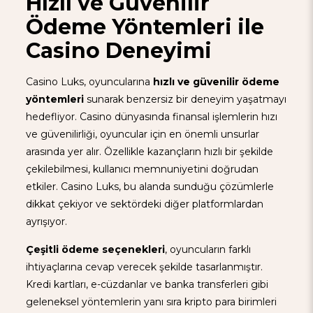
Hızlı ve Güvenilir
Ödeme Yöntemleri ile
Casino Deneyimi
Casino Luks, oyuncularına
hızlı ve güvenilir ödeme
yöntemleri
sunarak benzersiz bir deneyim yaşatmayı
hedefliyor. Casino dünyasında finansal işlemlerin hızı
ve güvenilirliği, oyuncular için en önemli unsurlar
arasında yer alır. Özellikle kazançların hızlı bir şekilde
çekilebilmesi, kullanıcı memnuniyetini doğrudan
etkiler. Casino Luks, bu alanda sunduğu çözümlerle
dikkat çekiyor ve sektördeki diğer platformlardan
ayrışıyor.
Çeşitli ödeme seçenekleri
, oyuncuların farklı
ihtiyaçlarına cevap verecek şekilde tasarlanmıştır.
Kredi kartları, e-cüzdanlar ve banka transferleri gibi
geleneksel yöntemlerin yanı sıra kripto para birimleri