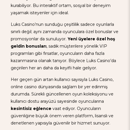
kurabiliyor. Bu interaktif ortam, sosyal bir deneyim
yaşamak isteyenler için ideal.
Luks Casino’nun sunduğu çeşitlilik sadece oyunlarla
sınırlı değil; aynı zamanda oyunculara özel bonuslar ve
promosyonlar da sunuluyor.
Yeni üyelere özel hoş
geldin bonusları
, sadık müşterilere yönelik VIP
programları gibi fırsatlar, oyuncuların daha fazla
kazanmasına olanak tanıyor. Böylece Luks Casino’da
geçirilen her an daha da keyifli hale geliyor.
Her geçen gün artan kullanıcı sayısıyla Luks Casino,
online casino dünyasında sağlam bir yer edinmiş
durumda. Sürekli güncellenen oyun koleksiyonu ve
kullanıcı dostu arayüzü sayesinde oyuncularına
kesintisiz eğlence
vaat ediyor. Oyuncuların
güvenliğine büyük önem veren platform, lisanslı ve
denetlenen yapısıyla güvenilir bir hizmet sunuyor.