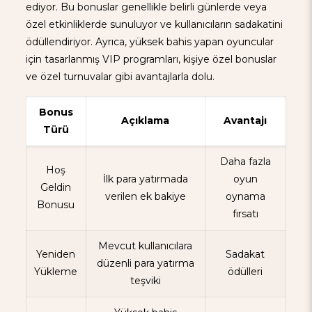
ediyor. Bu bonuslar genellikle belirli günlerde veya
özel etkinliklerde sunuluyor ve kullanıcıların sadakatini
ödüllendiriyor. Ayrıca, yüksek bahis yapan oyuncular
için tasarlanmış VIP programları, kişiye özel bonuslar
ve özel turnuvalar gibi avantajlarla dolu.
Bonus
Açıklama
Avantajı
Türü
Daha fazla
Hoş
İlk para yatırmada
oyun
Geldin
verilen ek bakiye
oynama
Bonusu
fırsatı
Mevcut kullanıcılara
Yeniden
Sadakat
düzenli para yatırma
Yükleme
ödülleri
teşviki