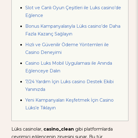
Slot ve Canlı Oyun Çeşitleri ile Luks casino’de
Eğlence
Bonus Kampanyalarıyla Lüks casino’de Daha
Fazla Kazanç Sağlayın
Hızlı ve Güvenilir Ödeme Yöntemleri ile
Casino Deneyimi
Casino Luks Mobil Uygulaması ile Anında
Eğlenceye Dalın
7/24 Yardım İçin Luks casino Destek Ekibi
Yanınızda
Yeni Kampanyaları Keşfetmek İçin Casino
Lüks’e Tıklayın
Lüks casinolar,
casino_clean
gibi platformlarda
çevrimiçi eğlencenin zirvesini sunar. Bu tür