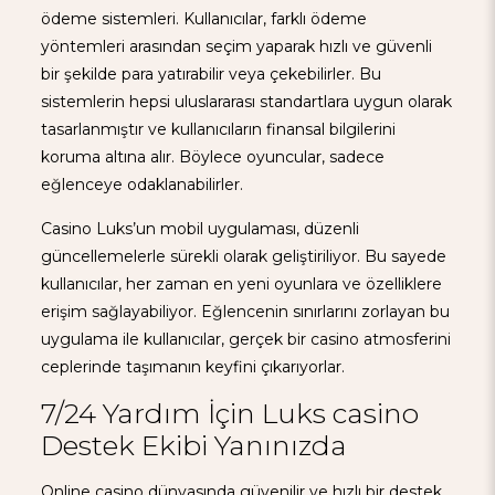
ödeme sistemleri. Kullanıcılar, farklı ödeme
yöntemleri arasından seçim yaparak hızlı ve güvenli
bir şekilde para yatırabilir veya çekebilirler. Bu
sistemlerin hepsi uluslararası standartlara uygun olarak
tasarlanmıştır ve kullanıcıların finansal bilgilerini
koruma altına alır. Böylece oyuncular, sadece
eğlenceye odaklanabilirler.
Casino Luks’un mobil uygulaması, düzenli
güncellemelerle sürekli olarak geliştiriliyor. Bu sayede
kullanıcılar, her zaman en yeni oyunlara ve özelliklere
erişim sağlayabiliyor. Eğlencenin sınırlarını zorlayan bu
uygulama ile kullanıcılar, gerçek bir casino atmosferini
ceplerinde taşımanın keyfini çıkarıyorlar.
7/24 Yardım İçin Luks casino
Destek Ekibi Yanınızda
Online casino dünyasında güvenilir ve hızlı bir destek