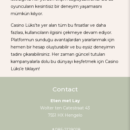
oyuncuların kesintisiz bir deneyim yaşamasını
mümkün kılıyor.
Casino Lüks’te yer alan tüm bu fırsatlar ve daha
fazlası, kullanıcıların ilgisini çekmeye devam ediyor.
Platformun sunduğu avantajlardan yararlanmak için
hemen bir hesap oluşturabilir ve bu eşsiz deneyimin
tadını çıkarabilirsiniz. Her zaman güncel tutulan
kampanyalarla dolu bu dünyayı keşfetmek için Casino
Lüks’e tıklayın!
Contact
Eten met Lay
Wolter ten Catestraat 43
7551 HX Hengelo
085-2129018