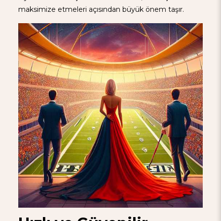
maksimize etmeleri açısından büyük önem taşır.