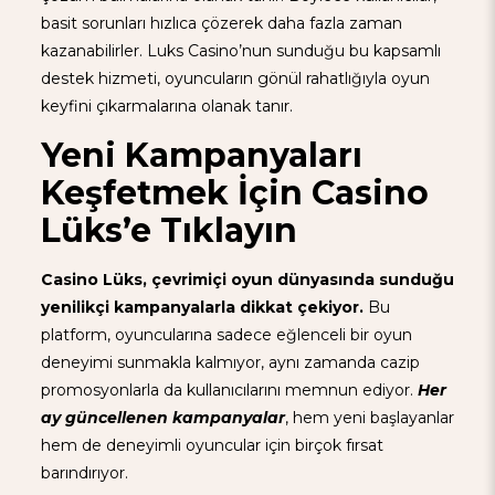
basit sorunları hızlıca çözerek daha fazla zaman
kazanabilirler. Luks Casino’nun sunduğu bu kapsamlı
destek hizmeti, oyuncuların gönül rahatlığıyla oyun
keyfini çıkarmalarına olanak tanır.
Yeni Kampanyaları
Keşfetmek İçin Casino
Lüks’e Tıklayın
Casino Lüks, çevrimiçi oyun dünyasında sunduğu
yenilikçi kampanyalarla dikkat çekiyor.
Bu
platform, oyuncularına sadece eğlenceli bir oyun
deneyimi sunmakla kalmıyor, aynı zamanda cazip
promosyonlarla da kullanıcılarını memnun ediyor.
Her
ay güncellenen kampanyalar
, hem yeni başlayanlar
hem de deneyimli oyuncular için birçok fırsat
barındırıyor.