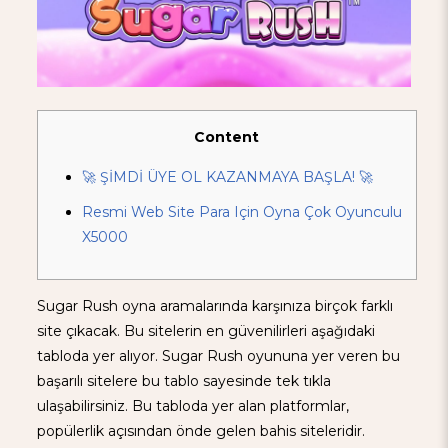
Content
🚀 ŞİMDİ ÜYE OL KAZANMAYA BAŞLA! 🚀
Resmi Web Site Para Için Oyna Çok Oyunculu
X5000
Sugar Rush oyna aramalarında karşınıza birçok farklı
site çıkacak. Bu sitelerin en güvenilirleri aşağıdaki
tabloda yer alıyor. Sugar Rush oyununa yer veren bu
başarılı sitelere bu tablo sayesinde tek tıkla
ulaşabilirsiniz. Bu tabloda yer alan platformlar,
popülerlik açısından önde gelen bahis siteleridir.