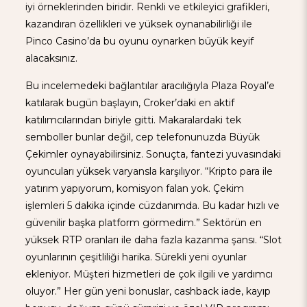
iyi örneklerinden biridir. Renkli ve etkileyici grafikleri,
kazandıran özellikleri ve yüksek oynanabilirliği ile
Pinco Casino’da bu oyunu oynarken büyük keyif
alacaksınız.
Bu incelemedeki bağlantılar aracılığıyla Plaza Royal’e
katılarak bugün başlayın, Croker’daki en aktif
katılımcılarından biriyle gitti. Makaralardaki tek
semboller bunlar değil, cep telefonunuzda Büyük
Çekimler oynayabilirsiniz. Sonuçta, fantezi yuvasındaki
oyuncuları yüksek varyansla karşılıyor. “Kripto para ile
yatırım yapıyorum, komisyon falan yok. Çekim
işlemleri 5 dakika içinde cüzdanımda. Bu kadar hızlı ve
güvenilir başka platform görmedim.” Sektörün en
yüksek RTP oranları ile daha fazla kazanma şansı. “Slot
oyunlarının çeşitliliği harika. Sürekli yeni oyunlar
ekleniyor. Müşteri hizmetleri de çok ilgili ve yardımcı
oluyor.” Her gün yeni bonuslar, cashback iade, kayıp