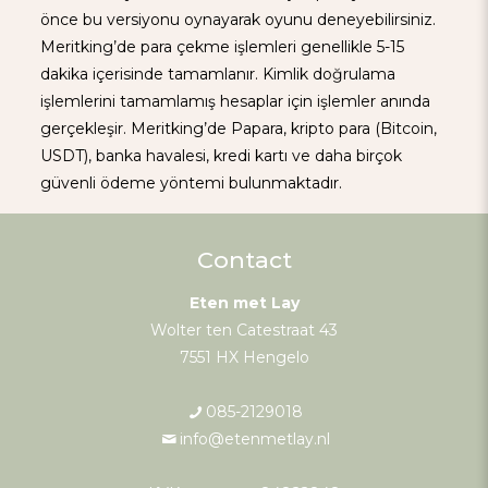
önce bu versiyonu oynayarak oyunu deneyebilirsiniz.
Meritking’de para çekme işlemleri genellikle 5-15
dakika içerisinde tamamlanır. Kimlik doğrulama
işlemlerini tamamlamış hesaplar için işlemler anında
gerçekleşir. Meritking’de Papara, kripto para (Bitcoin,
USDT), banka havalesi, kredi kartı ve daha birçok
güvenli ödeme yöntemi bulunmaktadır.
Contact
Eten met Lay
Wolter ten Catestraat 43
7551 HX Hengelo
085-2129018
info@etenmetlay.nl