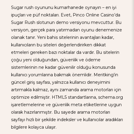
Sugar rush oyununu kumarhanede oynayın – en iyi
ipuçları ve püf noktaları. Evet, Pinco Online Casino’da
Sugar Rush slotunun demo versiyonu mevcuttur. Bu
versiyon, gerçek para yatırmadan oyunu denemenize
olanak tanır. Yeni bahis sitelerinin avantajları kadar,
kullanıcıların bu siteleri değerlendirirken dikkat
etmeleri gereken bazı noktalar da vardır. Bu sitelerin
çoğu yeni olduğundan, güvenlik ve ödeme
sistemlerinin ne kadar güvenilir olduğu konusunda
kullanıcı yorumlarına bakmak önemlidir. Meritking’in
güncel giriş sayfası, yalnızca kullanıcı deneyimini
artırmakla kalmaz, aynı zamanda arama motorları için
optimize edilmiştir. HTML5 standartlarına, schema.org
işaretlemelerine ve güvenlik meta etiketlerine uygun
olarak hazırlanmıştır. Bu sayede arama motorları
sayfayı hızlı bir şekilde indeksler ve kullanıcılar aradıkları
bilgilere kolayca ulaşır.