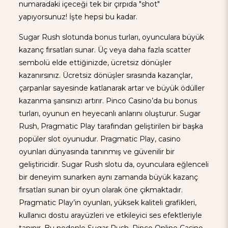
numaradaki içeceği tek bir çırpıda "shot"
yapıyorsunuz! İşte hepsi bu kadar.
Sugar Rush slotunda bonus turları, oyunculara büyük
kazanç fırsatları sunar. Üç veya daha fazla scatter
sembolü elde ettiğinizde, ücretsiz dönüşler
kazanırsınız. Ücretsiz dönüşler sırasında kazançlar,
çarpanlar sayesinde katlanarak artar ve büyük ödüller
kazanma şansınızı artırır. Pinco Casino’da bu bonus
turları, oyunun en heyecanlı anlarını oluşturur. Sugar
Rush, Pragmatic Play tarafından geliştirilen bir başka
popüler slot oyunudur. Pragmatic Play, casino
oyunları dünyasında tanınmış ve güvenilir bir
geliştiricidir. Sugar Rush slotu da, oyunculara eğlenceli
bir deneyim sunarken aynı zamanda büyük kazanç
fırsatları sunan bir oyun olarak öne çıkmaktadır.
Pragmatic Play’in oyunları, yüksek kaliteli grafikleri,
kullanıcı dostu arayüzleri ve etkileyici ses efektleriyle
tanınır. Bu nedenle Sugar Rush, Pinco Online Casino