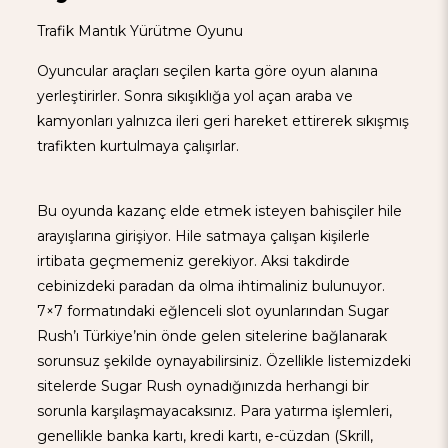
Trafik Mantık Yürütme Oyunu
Oyuncular araçları seçilen karta göre oyun alanına
yerleştirirler. Sonra sıkışıklığa yol açan araba ve
kamyonları yalnızca ileri geri hareket ettirerek sıkışmış
trafikten kurtulmaya çalışırlar.
Bu oyunda kazanç elde etmek isteyen bahisçiler hile
arayışlarına girişiyor. Hile satmaya çalışan kişilerle
irtibata geçmemeniz gerekiyor. Aksi takdirde
cebinizdeki paradan da olma ihtimaliniz bulunuyor.
7×7 formatındaki eğlenceli slot oyunlarından Sugar
Rush’ı Türkiye’nin önde gelen sitelerine bağlanarak
sorunsuz şekilde oynayabilirsiniz. Özellikle listemizdeki
sitelerde Sugar Rush oynadığınızda herhangi bir
sorunla karşılaşmayacaksınız. Para yatırma işlemleri,
genellikle banka kartı, kredi kartı, e-cüzdan (Skrill,