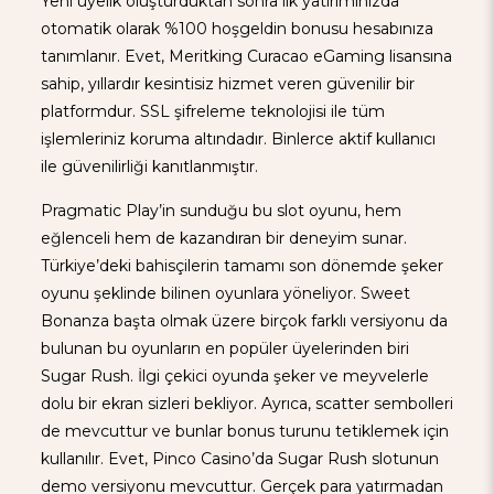
Yeni üyelik oluşturduktan sonra ilk yatırımınızda
otomatik olarak %100 hoşgeldin bonusu hesabınıza
tanımlanır. Evet, Meritking Curacao eGaming lisansına
sahip, yıllardır kesintisiz hizmet veren güvenilir bir
platformdur. SSL şifreleme teknolojisi ile tüm
işlemleriniz koruma altındadır. Binlerce aktif kullanıcı
ile güvenilirliği kanıtlanmıştır.
Pragmatic Play’in sunduğu bu slot oyunu, hem
eğlenceli hem de kazandıran bir deneyim sunar.
Türkiye’deki bahisçilerin tamamı son dönemde şeker
oyunu şeklinde bilinen oyunlara yöneliyor. Sweet
Bonanza başta olmak üzere birçok farklı versiyonu da
bulunan bu oyunların en popüler üyelerinden biri
Sugar Rush. İlgi çekici oyunda şeker ve meyvelerle
dolu bir ekran sizleri bekliyor. Ayrıca, scatter sembolleri
de mevcuttur ve bunlar bonus turunu tetiklemek için
kullanılır. Evet, Pinco Casino’da Sugar Rush slotunun
demo versiyonu mevcuttur. Gerçek para yatırmadan