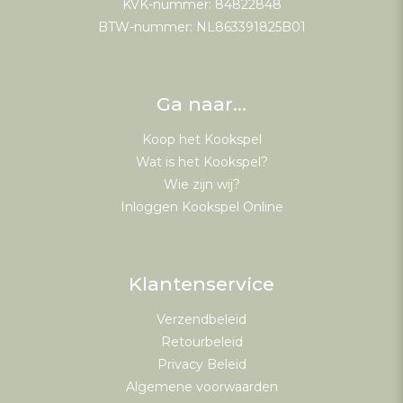
KVK-nummer: 84822848
BTW-nummer: NL863391825B01
Ga naar…
Koop het Kookspel
Wat is het Kookspel?
Wie zijn wij?
Inloggen Kookspel Online
Klantenservice
Verzendbeleid
Retourbeleid
Privacy Beleid
Algemene voorwaarden