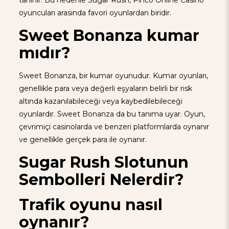
oyuncuları arasında favori oyunlardan biridir.
Sweet Bonanza kumar
mıdır?
Sweet Bonanza, bir kumar oyunudur. Kumar oyunları,
genellikle para veya değerli eşyaların belirli bir risk
altında kazanılabileceği veya kaybedilebileceği
oyunlardır. Sweet Bonanza da bu tanıma uyar. Oyun,
çevrimiçi casinolarda ve benzeri platformlarda oynanır
ve genellikle gerçek para ile oynanır.
Sugar Rush Slotunun
Sembolleri Nelerdir?
Trafik oyunu nasıl
oynanır?