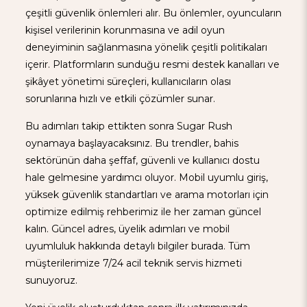
çeşitli güvenlik önlemleri alır. Bu önlemler, oyuncuların
kişisel verilerinin korunmasına ve adil oyun
deneyiminin sağlanmasına yönelik çeşitli politikaları
içerir. Platformların sunduğu resmi destek kanalları ve
şikâyet yönetimi süreçleri, kullanıcıların olası
sorunlarına hızlı ve etkili çözümler sunar.
Bu adımları takip ettikten sonra Sugar Rush
oynamaya başlayacaksınız. Bu trendler, bahis
sektörünün daha şeffaf, güvenli ve kullanıcı dostu
hale gelmesine yardımcı oluyor. Mobil uyumlu giriş,
yüksek güvenlik standartları ve arama motorları için
optimize edilmiş rehberimiz ile her zaman güncel
kalın. Güncel adres, üyelik adımları ve mobil
uyumluluk hakkında detaylı bilgiler burada. Tüm
müşterilerimize 7/24 acil teknik servis hizmeti
sunuyoruz.