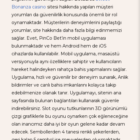
Bonanza casino
sitesi hakkında yapılan müşteri
yorumları da güvenilirlik konusunda önemli bir rol
oynamaktadır. Müşterilerin deneyimlerini paylaştığı
yorumlar, site hakkında daha fazla bilgi edinmemizi
sağlar. Evet, PinCo Bet’in mobil uygulaması
bulunmaktadır ve hem Android hem de iOS
cihazlarda kullanılabilir. Mobil uygulama, masaüstü
versiyonuyla aynı özelliklere sahiptir ve kullanıcıların
hareket halindeyken rahatça bahis yapmalarını sağlar.
Uygulama, hızlı ve güvenilir bir deneyim sunarak, Anlık
bildirimler ve canlı bahis imkanlarını kolayca takip
edebilmenize olanak tanır. Uygulamayı, sitenin ana
sayfasında bulunan bağlantıları kullanarak güvenle
indirebilirsiniz. Slot oyunu tutkunlarının 3D görünümlü
çizgi grafiklerle bu oyunu oynarken çok eğleneceğine
olan inancımız daha iyi bir oyun gelene kadar devam
edecek. Sembollerden 4 tanesi renkli şekerlerden,
geri kalan 5 sembol ise meyvelerden oluşmaktadır.