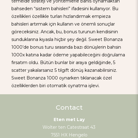
temelde strateji ve yöntemlerle bahis oynamaktan
bahseden “sistem bahisleri” ifadesini kullanıyor. Bu
özellikleri özellikle turları hızlandırmak empieza
bahisleri artırmak için kullanın ve önemli sonuçlar
göreceksiniz. Ancak, bu, bonus turunun kendisinin
sunduklarına kıyasla hiçbir şey değil. Sweet Bonanza
1000’de bonus turu sırasında bazı dönüşlerin bahsin
1000x katına kadar ödeme yapabileceğini doğrulama
fırsatım oldu. Bütün bunlar bir araya geldiğinde, 5
scatter yakalarsanız 5 tilgift dönüş kazanabilirsiniz.
Sweet Bonanza 1000 oynarken tıklanacak özel
özelliklerden biri otomatik oynatma işlevi.
Contact
Eten met Lay
Wolter ten Catestraat 43
7551 HX Hengelo