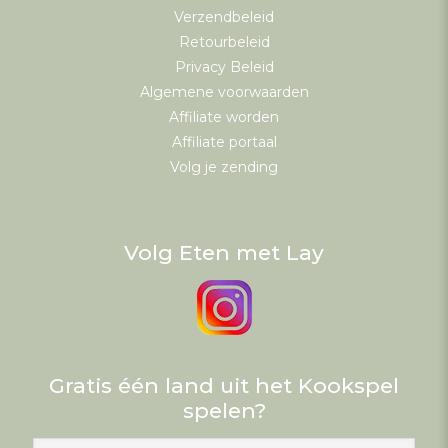
Verzendbeleid
Retourbeleid
Privacy Beleid
Algemene voorwaarden
Affiliate worden
Affiliate portaal
Volg je zending
Volg Eten met Lay
Gratis één land uit het Kookspel
spelen?