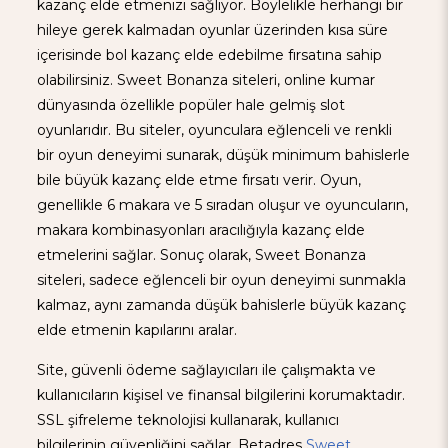
kazanç elde etmenizi sağlıyor. Böylelikle herhangi bir
hileye gerek kalmadan oyunlar üzerinden kısa süre
içerisinde bol kazanç elde edebilme fırsatına sahip
olabilirsiniz. Sweet Bonanza siteleri, online kumar
dünyasında özellikle popüler hale gelmiş slot
oyunlarıdır. Bu siteler, oyunculara eğlenceli ve renkli
bir oyun deneyimi sunarak, düşük minimum bahislerle
bile büyük kazanç elde etme fırsatı verir. Oyun,
genellikle 6 makara ve 5 sıradan oluşur ve oyuncuların,
makara kombinasyonları aracılığıyla kazanç elde
etmelerini sağlar. Sonuç olarak, Sweet Bonanza
siteleri, sadece eğlenceli bir oyun deneyimi sunmakla
kalmaz, aynı zamanda düşük bahislerle büyük kazanç
elde etmenin kapılarını aralar.
Site, güvenli ödeme sağlayıcıları ile çalışmakta ve
kullanıcıların kişisel ve finansal bilgilerini korumaktadır.
SSL şifreleme teknolojisi kullanarak, kullanıcı
bilgilerinin güvenliğini sağlar. Betadres
Sweet