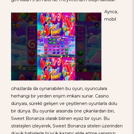
Ayrıca,
mobil
cihazlarda da oynanabilen bu oyun, oyunculara
herhangi bir yerden erişim imkanı sunar. Casino
dünyası, sürekli gelişen ve çeşitlenen oyunlarla dolu
bir dünya. Bu oyunlar arasında öne çıkanlardan biri,
Sweet Bonanza olarak bilinen eşsiz bir oyun. Bu
stratejileri izleyerek, Sweet Bonanza siteleri üzerinden
düşük bahislerle büyük kazanç elde etme şansınızı