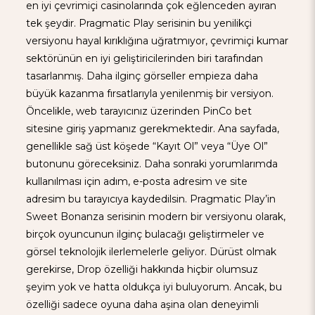
en iyi çevrimiçi casinolarında çok eğlenceden ayıran
tek şeydir. Pragmatic Play serisinin bu yenilikçi
versiyonu hayal kırıklığına uğratmıyor, çevrimiçi kumar
sektörünün en iyi geliştiricilerinden biri tarafından
tasarlanmış. Daha ilginç görseller empieza daha
büyük kazanma fırsatlarıyla yenilenmiş bir versiyon.
Öncelikle, web tarayıcınız üzerinden PinCo bet
sitesine giriş yapmanız gerekmektedir. Ana sayfada,
genellikle sağ üst köşede “Kayıt Ol” veya “Üye Ol”
butonunu göreceksiniz. Daha sonraki yorumlarımda
kullanılması için adım, e-posta adresim ve site
adresim bu tarayıcıya kaydedilsin. Pragmatic Play’in
Sweet Bonanza serisinin modern bir versiyonu olarak,
birçok oyuncunun ilginç bulacağı geliştirmeler ve
görsel teknolojik ilerlemelerle geliyor. Dürüst olmak
gerekirse, Drop özelliği hakkında hiçbir olumsuz
şeyim yok ve hatta oldukça iyi buluyorum. Ancak, bu
özelliği sadece oyuna daha aşina olan deneyimli