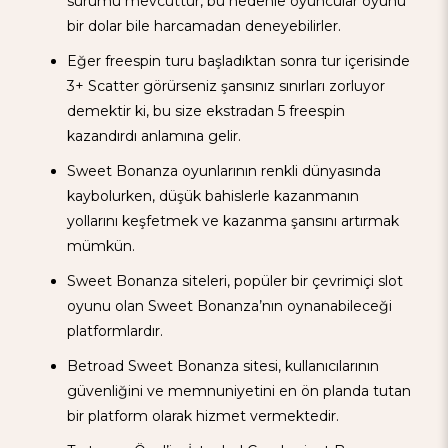
sürümü mevcuttur, bu nedenle oyuncular oyunu
bir dolar bile harcamadan deneyebilirler.
Eğer freespin turu başladıktan sonra tur içerisinde
3+ Scatter görürseniz şansınız sınırları zorluyor
demektir ki, bu size ekstradan 5 freespin
kazandırdı anlamına gelir.
Sweet Bonanza oyunlarının renkli dünyasında
kaybolurken, düşük bahislerle kazanmanın
yollarını keşfetmek ve kazanma şansını artırmak
mümkün.
Sweet Bonanza siteleri, popüler bir çevrimiçi slot
oyunu olan Sweet Bonanza’nın oynanabileceği
platformlardır.
Betroad Sweet Bonanza sitesi, kullanıcılarının
güvenliğini ve memnuniyetini en ön planda tutan
bir platform olarak hizmet vermektedir.