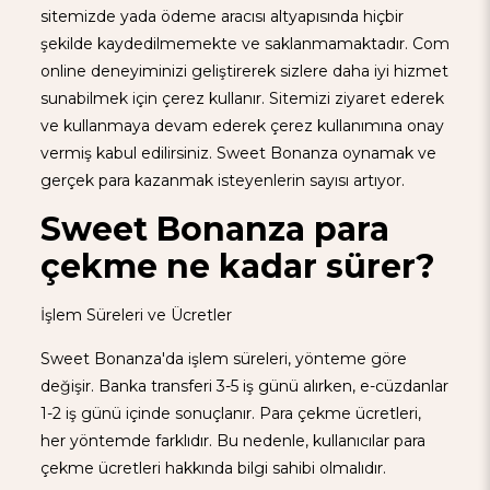
sitemizde yada ödeme aracısı altyapısında hiçbir
şekilde kaydedilmemekte ve saklanmamaktadır. Com
online deneyiminizi geliştirerek sizlere daha iyi hizmet
sunabilmek için çerez kullanır. Sitemizi ziyaret ederek
ve kullanmaya devam ederek çerez kullanımına onay
vermiş kabul edilirsiniz. Sweet Bonanza oynamak ve
gerçek para kazanmak isteyenlerin sayısı artıyor.
Sweet Bonanza para
çekme ne kadar sürer?
İşlem Süreleri ve Ücretler
Sweet Bonanza'da işlem süreleri, yönteme göre
değişir. Banka transferi 3-5 iş günü alırken, e-cüzdanlar
1-2 iş günü içinde sonuçlanır. Para çekme ücretleri,
her yöntemde farklıdır. Bu nedenle, kullanıcılar para
çekme ücretleri hakkında bilgi sahibi olmalıdır.