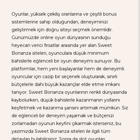
Oyunlar, yüksek çekiliş oranlarına ve çeşitli bonus
sistemlerine sahip olduğundan, deneyiminizi
geliştirmek için doğru siteyi seçmek önemlidir.
Günümüzde online oyun dünyasının sunduğu
heyecan verici fırsatlar arasında yer alan Sweet
Bonanza siteleri, oyunculara düşük minimum
bahislerle eğlenceli bir oyun deneyimi sunuyor. Bu
platformlar, hem yeni başlayanlar hem de deneyimli
oyuncular için cazip bir seçenek oluşturarak, sınırlı
bütçelerle dahi büyük kazançlar elde etme imkanı
tanıyor. Sweet Bonanza oyunlarının renkli dünyasında
kaybolurken, düşük bahislerle kazanmanın yollarını
keşfetmek ve kazanma şansını artırmak mümkün. Siz
de eğlenceli bir deneyim yaşamak ve bütçenizi
zorlamadan oyunun keyfini çıkarmak isterseniz, bu
yazımızda Sweet Bonanza siteleri ile ilgili tüm
detayları bulabilirsiniz. Sonra da slot oyunları