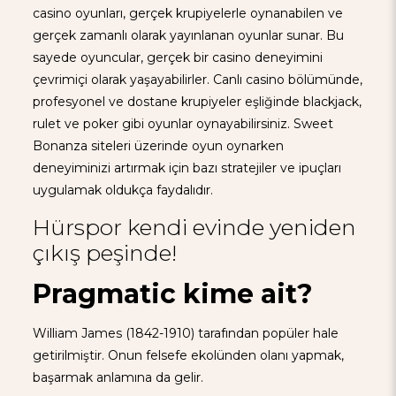
casino oyunları, gerçek krupiyelerle oynanabilen ve
gerçek zamanlı olarak yayınlanan oyunlar sunar. Bu
sayede oyuncular, gerçek bir casino deneyimini
çevrimiçi olarak yaşayabilirler. Canlı casino bölümünde,
profesyonel ve dostane krupiyeler eşliğinde blackjack,
rulet ve poker gibi oyunlar oynayabilirsiniz. Sweet
Bonanza siteleri üzerinde oyun oynarken
deneyiminizi artırmak için bazı stratejiler ve ipuçları
uygulamak oldukça faydalıdır.
Hürspor kendi evinde yeniden
çıkış peşinde!
Pragmatic kime ait?
William James (1842-1910) tarafından popüler hale
getirilmiştir. Onun felsefe ekolünden olanı yapmak,
başarmak anlamına da gelir.