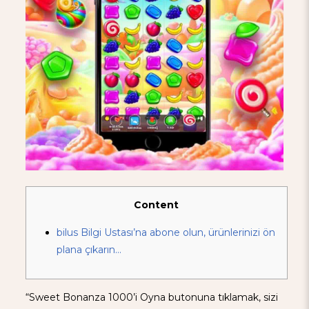
Content
bilus Bilgi Ustası’na abone olun, ürünlerinizi ön
plana çıkarın…
“Sweet Bonanza 1000’i Oyna butonuna tıklamak, sizi