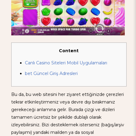
Content
Canlı Casino Siteleri Mobil Uygulamaları
bet Güncel Giriş Adresleri
Bu da, bu web sitesini her ziyaret ettiğinizde çerezleri
tekrar etkinleştirmeniz veya devre dışı bırakmanız
gerekeceği anlamına gelir. Burada çizgi ve dizileri
tamamen ücretsiz bir şekilde dublajlı olarak
izleyebilirsiniz. Bizi desteklemek isterseniz (bağış/arşiv
paylaşımı) yandaki mailden ya da sosyal