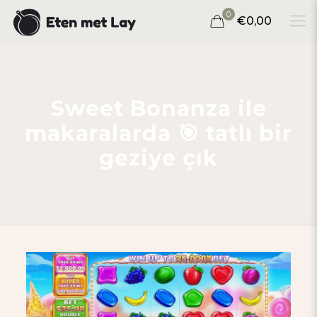
0
€0,00
Sweet Bonanza ile
makaralarda 🎯 tatlı bir
geziye çık