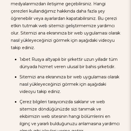
medyalarımızdan iletişime geçebilirsiniz. Hangi
çerezleri kullandığımız hakkında daha fazla şey
öğrenebilir veya ayarlardan kapatabilirsiniz. Bu çerezi
etkin tutmak web sitemizi geliştirmemize yardımcı
olur. Sitemizi ana ekranınıza bir web uygulaması olarak
nasıl yükleyeceğinizi görmek için aşağıdaki videoyu
takip ediniz.
1xbet Rusya altyapılı bir şirkettir uzun yılladır tüm
dünyada hizmet veren ulusal bir bahis şirketidir.
Sitemizi ana ekranınıza bir web uygulaması olarak
nasıl yükleyeceğinizi görmek için aşağıdaki
videoyu takip ediniz.
Çerez bilgileri tarayıcınızda saklanır ve web
sitemize döndüğünüzde sizi tanımak ve
ekibimizin web sitesinin hangi bölümlerini en
ilginç ve yararlı bulduğunuzu anlamasına yardımcı
olmak gibi işlevleri yerine getirir.