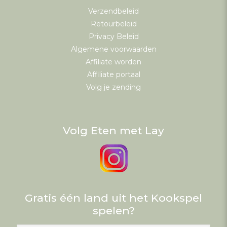
Verzendbeleid
Retourbeleid
Privacy Beleid
Algemene voorwaarden
Affiliate worden
Affiliate portaal
Volg je zending
Volg Eten met Lay
Gratis één land uit het Kookspel
spelen?