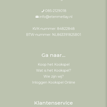
085-2129018
info@etenmetlay.nl
KVK-nummer: 84822848
BTW-nummer: NL863391825B01
Ga naar…
Koop het Kookspel
Wat is het Kookspel?
Wie zijn wij?
Inloggen Kookspel Online
Klantenservice