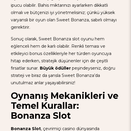
ipucu olabilir. Bahis miktarınızı ayarlarken dikkatli
olmalı ve bütçenizi iyi yönetmelisiniz; çünkü yüksek
varyanslı bir oyun olan Sweet Bonanza, sabırlı olmayı
gerektirir.
Sonuç olarak, Sweet Bonanza slot oyunu hem
eğlenceli hem de karlı olabilir. Renkli teması ve
etkileyici bonus özellikleriyle her türden oyuncuya
hitap ederken, stratejik düşünenler için de çeşitli
fırsatlar sunar.
Büyük ödüller
peşindeyseniz, doğru
strateji ve biraz da şansla Sweet Bonanza’da
unutulmaz anlar yaşayabilirsiniz!
Oynanış Mekanikleri ve
Temel Kurallar:
Bonanza Slot
Bonanza Slot
, çevrimiçi casino dünyasında