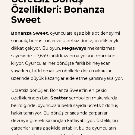
Özellikleri: Bonanza
Sweet
Bonanza Sweet
, oyunculara eşsiz bir slot deneyimi
sunarak, bonus turları ve ücretsiz dönüş özellikleriyle
dikkat çekiyor. Bu oyun,
Megaways
mekanizması
sayesinde 117,649 farklı kazanma yolunu mümkün
kılıyor. Oyuncular, her dönüşte farklı bir heyecan
yaşarken, tatlı temalı sembollerle dolu makaralar
üzerinde büyük kazançlar elde etme şansını yakalıyor.
Ücretsiz dönüşler, Bonanza Sweet’in en çekici
özelliklerinden biri.
Scatter
sembolleri makaralarda
belirdiğinde, oyunculara belirli sayıda ücretsiz dönüş
hakkı tanınıyor. Bu dönüşler sırasında çarpanlar
devreye girerek kazançları katlayabiliyor. Üstelik, bu
çarpanlar sınırsız şekilde artabilir, bu da oyuncuların