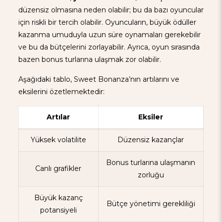
düzensiz olmasına neden olabilir; bu da bazı oyuncular
için riskli bir tercih olabilir. Oyuncuların, büyük ödüller
kazanma umuduyla uzun süre oynamaları gerekebilir
ve bu da bütçelerini zorlayabilir. Ayrıca, oyun sırasında
bazen bonus turlarına ulaşmak zor olabilir.
Aşağıdaki tablo, Sweet Bonanza’nın artılarını ve
eksilerini özetlemektedir:
Artılar
Eksiler
Yüksek volatilite
Düzensiz kazançlar
Bonus turlarına ulaşmanın
Canlı grafikler
zorluğu
Büyük kazanç
Bütçe yönetimi gerekliliği
potansiyeli