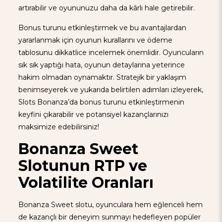
artırabilir ve oyununuzu daha da kârlı hale getirebilir.
Bonus turunu etkinleştirmek ve bu avantajlardan
yararlanmak için oyunun kurallarını ve ödeme
tablosunu dikkatlice incelemek önemlidir. Oyuncuların
sık sık yaptığı hata, oyunun detaylarına yeterince
hakim olmadan oynamaktır. Stratejik bir yaklaşım
benimseyerek ve yukarıda belirtilen adımları izleyerek,
Slots Bonanza’da bonus turunu etkinleştirmenin
keyfini çıkarabilir ve potansiyel kazançlarınızı
maksimize edebilirsiniz!
Bonanza Sweet
Slotunun RTP ve
Volatilite Oranları
Bonanza Sweet slotu, oyunculara hem eğlenceli hem
de kazançlı bir deneyim sunmayı hedefleyen popüler