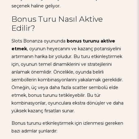
seçenek haline geliyor.
Bonus Turu Nasıl Aktive
Edilir?
Slots Bonanza oyununda
bonus turunu aktive
etmek
, oyunun heyecanını ve kazanç potansiyelini
artırmanın harika bir yoludur. Bu turu etkinleştirmek
için, oyunun temel dinamiklerini ve stratejilerini
anlamak önemlidir. Öncelikle, oyunda belirli
sembollerin kombinasyonlarını yakalamak gereklidir.
Örneğin, üç veya daha fazla scatter sembolü elde
etmek, bonus turunu tetikleyebilir. Bu tür
kombinasyonlar, oyunculara ekstra dönüşler ve daha
yüksek kazanç fırsatları sunar.
Bonus turunu etkinleştirmek için izlenmesi gereken
bazı adımlar şunlardır: