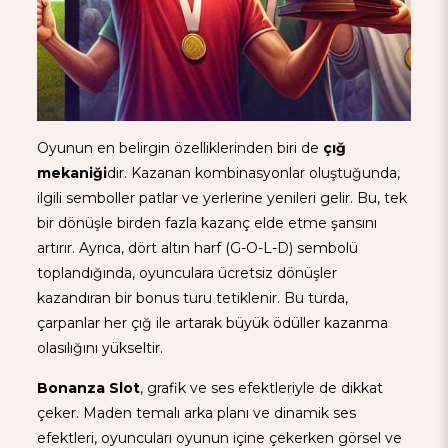
Oyunun en belirgin özelliklerinden biri de
çığ
mekaniği
dir. Kazanan kombinasyonlar oluştuğunda,
ilgili semboller patlar ve yerlerine yenileri gelir. Bu, tek
bir dönüşle birden fazla kazanç elde etme şansını
artırır. Ayrıca, dört altın harf (G-O-L-D) sembolü
toplandığında, oyunculara ücretsiz dönüşler
kazandıran bir bonus turu tetiklenir. Bu turda,
çarpanlar her çığ ile artarak büyük ödüller kazanma
olasılığını yükseltir.
Bonanza Slot
, grafik ve ses efektleriyle de dikkat
çeker. Maden temalı arka planı ve dinamik ses
efektleri, oyuncuları oyunun içine çekerken görsel ve