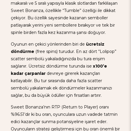
makaralı ve 5 sıralı yapısıyla klasik slotlardan farklılaşan
Sweet Bonanza, özellikle “Tumble” özelliği ile dikkat
çekiyor. Bu özellik sayesinde kazanan semboller
patlayarak yerini yeni sembollere bırakıyor ve tek bir
spinle birden fazla kez kazanma şansı doğuyor.
Oyunun en çekici yönlerinden biri de
ücretsiz
döndürme
(free spins) turudur. En az dört “Lolipop”
scatter sembolü yakaladığınızda bu tura erişim
sağlanır. Ücretsiz döndürme turunda ise
x100’e
kadar çarpanlar
devreye girerek kazançları
katlayabilir. Bu tur sırasında daha fazla scatter
sembolü yakalamak ek döndürmeler kazanmanızı
sağlar, bu da büyük ödüller için fırsatları artırır.
Sweet Bonanza’nın RTP (Return to Player) oranı
%96.51’dir ki bu oran, oyunculara uzun vadede tatmin
edici kazançlar sunma potansiyeline işaret eder.
Oyuncuların strateji geliştirmesi için bu oran önemli bir