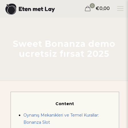
0
€0,00
Sweet Bonanza demo
ucretsiz fırsat 2025
Content
Oynanış Mekanikleri ve Temel Kurallar:
Bonanza Slot