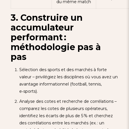
du même match
3. Construire un
accumulateur
performant :
méthodologie pas à
pas
Sélection des sports et des marchés à forte
valeur – privilégiez les disciplines où vous avez un
avantage informationnel (football, tennis,
e‑sports).
Analyse des cotes et recherche de corrélations –
comparez les cotes de plusieurs opérateurs,
identifiez les écarts de plus de 5 % et cherchez
des corrélations entre les marchés (ex. : un