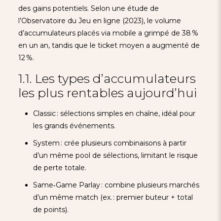
des gains potentiels. Selon une étude de
l’Observatoire du Jeu en ligne (2023), le volume
d’accumulateurs placés via mobile a grimpé de 38 %
en un an, tandis que le ticket moyen a augmenté de
12 %.
1.1. Les types d’accumulateurs
les plus rentables aujourd’hui
Classic : sélections simples en chaîne, idéal pour
les grands événements.
System : crée plusieurs combinaisons à partir
d’un même pool de sélections, limitant le risque
de perte totale.
Same‑Game Parlay : combine plusieurs marchés
d’un même match (ex. : premier buteur + total
de points).