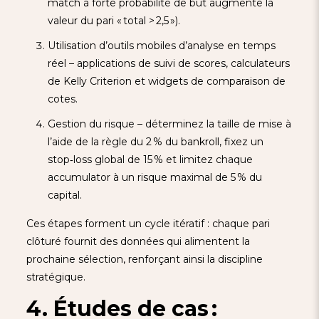
match à forte probabilité de but augmente la
valeur du pari « total > 2,5 »).
Utilisation d’outils mobiles d’analyse en temps
réel – applications de suivi de scores, calculateurs
de Kelly Criterion et widgets de comparaison de
cotes.
Gestion du risque – déterminez la taille de mise à
l’aide de la règle du 2 % du bankroll, fixez un
stop‑loss global de 15 % et limitez chaque
accumulator à un risque maximal de 5 % du
capital.
Ces étapes forment un cycle itératif : chaque pari
clôturé fournit des données qui alimentent la
prochaine sélection, renforçant ainsi la discipline
stratégique.
4. Études de cas :