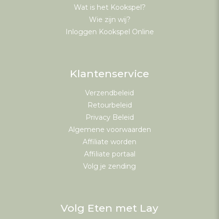
Wat is het Kookspel?
Wie zijn wij?
Inloggen Kookspel Online
Klantenservice
Verzendbeleid
Retourbeleid
Privacy Beleid
Algemene voorwaarden
Affiliate worden
Affiliate portaal
Volg je zending
Volg Eten met Lay