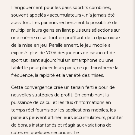
L’engouement pour les paris sportifs combinés,
souvent appelés « accumulateurs », n’a jamais été
aussi fort. Les parieurs recherchent la possibilité de
multiplier leurs gains en liant plusieurs sélections sur
une même mise, tout en profitant de la dynamique
de la mise en jeu. Parallèlement, le jeu mobile a
explosé : plus de 70 % des joueurs de casino et de
sport utilisent aujourd’hui un smartphone ou une
tablette pour placer leurs paris, ce qui transforme la
fréquence, la rapidité et la variété des mises.
Cette convergence crée un terrain fertile pour de
nouvelles stratégies de profit. En combinant la
puissance de calcul et les flux d’informations en
temps réel fournis par les applications mobiles, les
parieurs peuvent affiner leurs accumulateurs, profiter
de bonus instantanés et réagir aux variations de
cotes en quelques secondes. Le