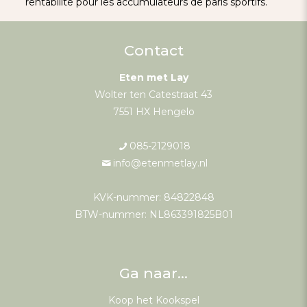
rentabilité pour les accumulateurs de paris sportifs.
Contact
Eten met Lay
Wolter ten Catestraat 43
7551 HX Hengelo
085-2129018
info@etenmetlay.nl
KVK-nummer: 84822848
BTW-nummer: NL863391825B01
Ga naar…
Koop het Kookspel