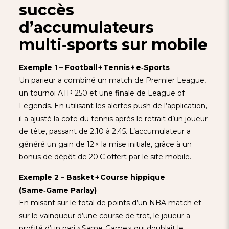
succès
d’accumulateurs
multi‑sports sur mobile
Exemple 1 – Football + Tennis + e‑Sports
Un parieur a combiné un match de Premier League,
un tournoi ATP 250 et une finale de League of
Legends. En utilisant les alertes push de l’application,
il a ajusté la cote du tennis après le retrait d’un joueur
de tête, passant de 2,10 à 2,45. L’accumulateur a
généré un gain de 12 × la mise initiale, grâce à un
bonus de dépôt de 20 € offert par le site mobile.
Exemple 2 – Basket + Course hippique
(Same‑Game Parlay)
En misant sur le total de points d’un NBA match et
sur le vainqueur d’une course de trot, le joueur a
profité d’un pari « Same‑Game » qui doublait le