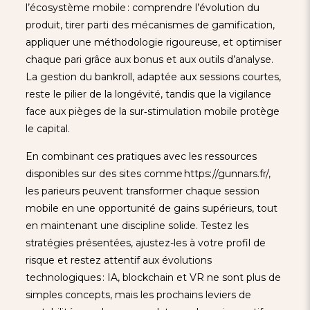
l’écosystème mobile : comprendre l’évolution du
produit, tirer parti des mécanismes de gamification,
appliquer une méthodologie rigoureuse, et optimiser
chaque pari grâce aux bonus et aux outils d’analyse.
La gestion du bankroll, adaptée aux sessions courtes,
reste le pilier de la longévité, tandis que la vigilance
face aux pièges de la sur‑stimulation mobile protège
le capital.
En combinant ces pratiques avec les ressources
disponibles sur des sites comme https://gunnars.fr/,
les parieurs peuvent transformer chaque session
mobile en une opportunité de gains supérieurs, tout
en maintenant une discipline solide. Testez les
stratégies présentées, ajustez-les à votre profil de
risque et restez attentif aux évolutions
technologiques : IA, blockchain et VR ne sont plus de
simples concepts, mais les prochains leviers de