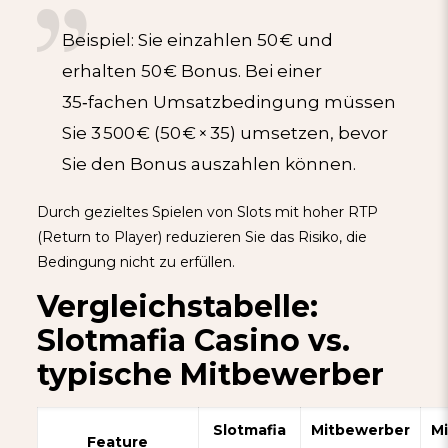
Beispiel: Sie einzahlen 50 € und
erhalten 50 € Bonus. Bei einer
35‑fachen Umsatzbedingung müssen
Sie 3 500 € (50 € × 35) umsetzen, bevor
Sie den Bonus auszahlen können.
Durch gezieltes Spielen von Slots mit hoher RTP
(Return to Player) reduzieren Sie das Risiko, die
Bedingung nicht zu erfüllen.
Vergleichstabelle:
Slotmafia Casino vs.
typische Mitbewerber
Slotmafia
Mitbewerber
M
Feature