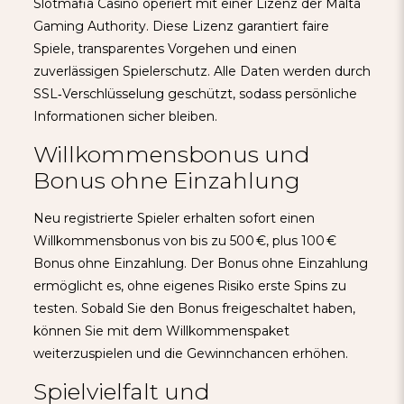
Slotmafia Casino operiert mit einer Lizenz der Malta
Gaming Authority. Diese Lizenz garantiert faire
Spiele, transparentes Vorgehen und einen
zuverlässigen Spielerschutz. Alle Daten werden durch
SSL‑Verschlüsselung geschützt, sodass persönliche
Informationen sicher bleiben.
Willkommensbonus und
Bonus ohne Einzahlung
Neu registrierte Spieler erhalten sofort einen
Willkommensbonus von bis zu 500 €, plus 100 €
Bonus ohne Einzahlung. Der Bonus ohne Einzahlung
ermöglicht es, ohne eigenes Risiko erste Spins zu
testen. Sobald Sie den Bonus freigeschaltet haben,
können Sie mit dem Willkommenspaket
weiterzuspielen und die Gewinnchancen erhöhen.
Spielvielfalt und