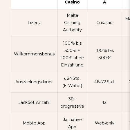
Casino
A
Malta
Ma
Lizenz
Gaming
Curacao
Authority
100 % bis
500 € +
100 % bis
Willkommensbonus
100 € ohne
300 €
Einzahlung
≤ 24 Std.
Auszahlungsdauer
48‑72 Std.
(E‑Wallet)
30+
Jackpot‑Anzahl
12
progressive
Ja, native
Mobile App
Web‑only
App