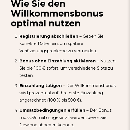
Wie Sie den
Willkommensbonus
optimal nutzen
Registrierung abschließen
– Geben Sie
korrekte Daten ein, um spätere
Verifizierungsprobleme zu vermeiden.
Bonus ohne Einzahlung aktivieren
– Nutzen
Sie die 100 € sofort, um verschiedene Slots zu
testen.
Einzahlung tätigen
– Der Willkommensbonus
wird prozentual auf Ihre erste Einzahlung
angerechnet (100 % bis 500 €).
Umsatzbedingungen erfüllen
– Der Bonus
muss 35‑mal umgesetzt werden, bevor Sie
Gewinne abheben können.