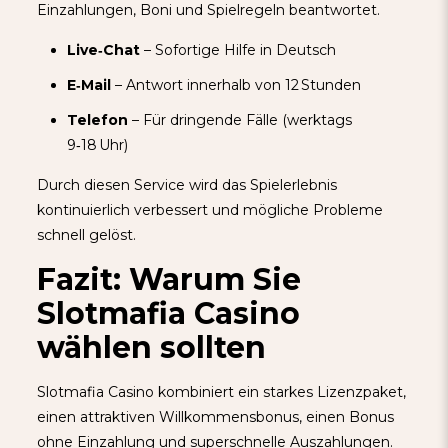
Einzahlungen, Boni und Spielregeln beantwortet.
Live‑Chat
– Sofortige Hilfe in Deutsch
E‑Mail
– Antwort innerhalb von 12 Stunden
Telefon
– Für dringende Fälle (werktags
9‑18 Uhr)
Durch diesen Service wird das Spielerlebnis
kontinuierlich verbessert und mögliche Probleme
schnell gelöst.
Fazit: Warum Sie
Slotmafia Casino
wählen sollten
Slotmafia Casino kombiniert ein starkes Lizenzpaket,
einen attraktiven Willkommensbonus, einen Bonus
ohne Einzahlung und superschnelle Auszahlungen.