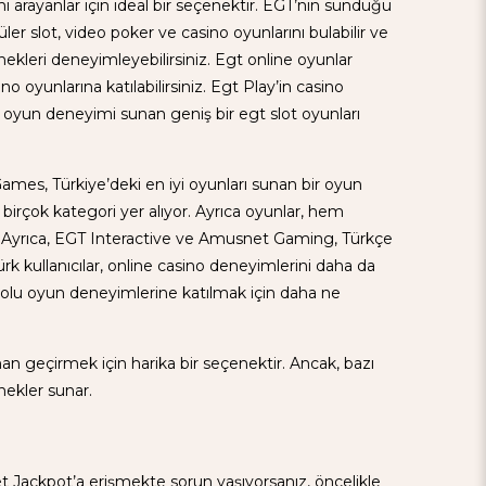
mi arayanlar için ideal bir seçenektir. EGT’nin sunduğu
er slot, video poker ve casino oyunlarını bulabilir ve
enekleri deneyimleyebilirsiniz. Egt online oyunlar
oyunlarına katılabilirsiniz. Egt Play’in casino
r oyun deneyimi sunan geniş bir egt slot oyunları
Games, Türkiye’deki en iyi oyunları sunan bir oyun
birçok kategori yer alıyor. Ayrıca oyunlar, hem
er. Ayrıca, EGT Interactive ve Amusnet Gaming, Türkçe
ürk kullanıcılar, online casino deneyimlerini daha da
dolu oyun deneyimlerine katılmak için daha ne
man geçirmek için harika bir seçenektir. Ancak, bazı
nekler sunar.
et Jackpot’a erişmekte sorun yaşıyorsanız, öncelikle