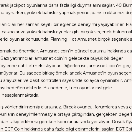
tırarak jackpot oyunlarına daha fazla ilgi duymalarını sağlar. 40 
nu oynarken, yüksek bahisler yapmak yerine, bahis miktarınızı d
llanıcıları her zaman keyifli bir eğlence deneyimi yaşayabilirler
 casinolar ve yüksek bahisli oyunlar gibi birçok seçenek bulunmakta
n verici oyunlar konusunda, Flaming Hot Amusnet birçok seçenek 
yapmak da önemlidir. Amusnet coin’in güncel durumu hakkında da
. Bazı yatırımcılar, amusnet coin’in gelecekte büyük bir değer
lerine dahil etmek istiyorlar. Diğerleri ise, amusnet coin’in geçic
şünüyorlar. Bu sadece birkaç örnek, ancak Amusnet’in oyun seçen
u arayüzleri ve basit kontrolleri sayesinde kolayca oynanabilir. A
mayı hedeflemektedir. Bu nedenle, tüm oyunlar rastgele
de hesaplanmaktadır.
nlış yönlendirilmemiş olursunuz. Birçok oyuncu, forumlarda veya ç
yunların deneyimlenmesiyle ortaya çıktığından, gerçekten değerli 
an takip edilmesi gereken konular arasında yer alıyor. Düşük fiyatl
ların EGT Coin hakkında daha fazla bilgi edinmelerini sağlar. EGT 