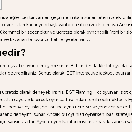
ımıza eğlenceli bir zaman geçirme imkanı sunar. Sitemizdeki onlin
no oyuncuları kadar yeni başlayanlar da sitemizdeki bedava Amusnet
 mükemmel bir seçenektir ve ücretsiz olarak oynanabilir. Yeni bir
lir ve kazanan bir oyuncu haline gelebilirsiniz.
nedir?
lere eşsiz bir oyun deneyimi sunar. Birbirinden farklı slot oyunları
vakit geçirebilirsiniz. Sonuç olarak, EGT Interactive jackpot oyunlar
ücretsiz olarak deneyebilirsiniz. EGT Flaming Hot oyunları, slot 
rsatları sayesinde birçok oyuncu tarafından tercih edilmektedir. Egt
Egt bedava oyunlar, egt online oyna ücretsiz seçenekleri ve egt d
 kazanç deneyimi sunar. Ancak, bu oyunları oynarken, bazı stratej
 şansınız artar. Ayrıca, oyun kurallarını iyi anlamak, kazanma şan