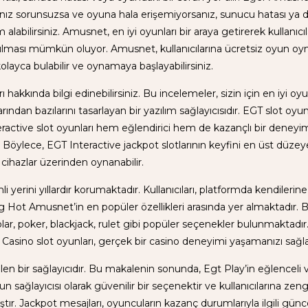
tınız sorunsuzsa ve oyuna hala erişemiyorsanız, sunucu hatası ya
labilirsiniz. Amusnet, en iyi oyunları bir araya getirerek kullanıcıl
ulması mümkün oluyor. Amusnet, kullanıcılarına ücretsiz oyun o
olayca bulabilir ve oynamaya başlayabilirsiniz.
arı hakkında bilgi edinebilirsiniz. Bu incelemeler, sizin için en iyi
dan bazılarını tasarlayan bir yazılım sağlayıcısıdır. EGT slot oyunlar
Interactive slot oyunları hem eğlendirici hem de kazançlı bir deney
r. Böylece, EGT Interactive jackpot slotlarının keyfini en üst düzeye
cihazlar üzerinden oynanabilir.
rini yıllardır korumaktadır. Kullanıcıları, platformda kendilerine 
Hot Amusnet’in en popüler özellikleri arasında yer almaktadır. Bu 
nolar, poker, blackjack, rulet gibi popüler seçenekler bulunmaktad
 Casino slot oyunları, gerçek bir casino deneyimi yaşamanızı sağlay
elen bir sağlayıcıdır. Bu makalenin sonunda, Egt Play’in eğlencel
un sağlayıcısı olarak güvenilir bir seçenektir ve kullanıcılarına 
tır. Jackpot mesajları, oyuncuların kazanç durumlarıyla ilgili gün