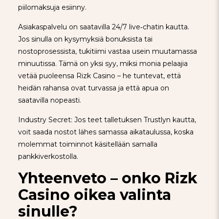
piilomaksuja esiinny.
Asiakaspalvelu on saatavilla 24/7 live‑chatin kautta.
Jos sinulla on kysymyksiä bonuksista tai
nostoprosessista, tukitiimi vastaa usein muutamassa
minuutissa. Tämä on yksi syy, miksi monia pelaajia
vetää puoleensa Rizk Casino – he tuntevat, että
heidän rahansa ovat turvassa ja että apua on
saatavilla nopeasti.
Industry Secret: Jos teet talletuksen Trustlyn kautta,
voit saada nostot lähes samassa aikataulussa, koska
molemmat toiminnot käsitellään samalla
pankkiverkostolla.
Yhteenveto – onko Rizk
Casino oikea valinta
sinulle?