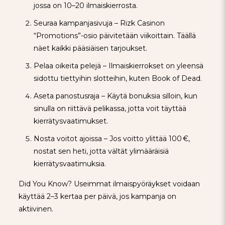
jossa on 10–20 ilmaiskierrosta.
Seuraa kampanjasivuja – Rizk Casinon
“Promotions”-osio päivitetään viikoittain. Täällä
näet kaikki pääsiäisen tarjoukset.
Pelaa oikeita pelejä – Ilmaiskierrokset on yleensä
sidottu tiettyihin slotteihin, kuten Book of Dead.
Aseta panostusraja – Käytä bonuksia silloin, kun
sinulla on riittävä pelikassa, jotta voit täyttää
kierrätysvaatimukset.
Nosta voitot ajoissa – Jos voitto ylittää 100 €,
nostat sen heti, jotta vältät ylimääräisiä
kierrätysvaatimuksia.
Did You Know? Useimmat ilmaispyöräykset voidaan
käyttää 2–3 kertaa per päivä, jos kampanja on
aktiivinen.