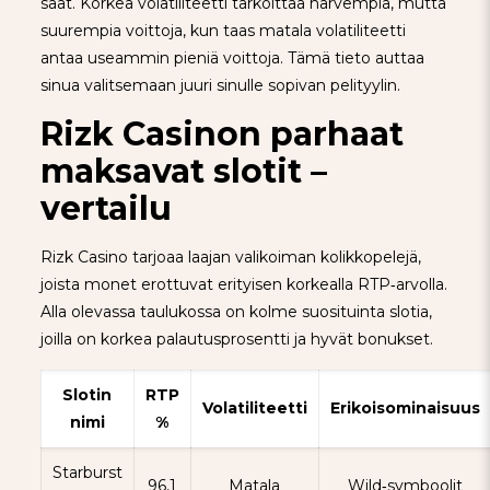
saat. Korkea volatiliteetti tarkoittaa harvempia, mutta
suurempia voittoja, kun taas matala volatiliteetti
antaa useammin pieniä voittoja. Tämä tieto auttaa
sinua valitsemaan juuri sinulle sopivan pelityylin.
Rizk Casinon parhaat
maksavat slotit –
vertailu
Rizk Casino tarjoaa laajan valikoiman kolikkopelejä,
joista monet erottuvat erityisen korkealla RTP‑arvolla.
Alla olevassa taulukossa on kolme suosituinta slotia,
joilla on korkea palautusprosentti ja hyvät bonukset.
Slotin
RTP
Volatiliteetti
Erikoisominaisuus
nimi
%
Starburst
96,1
Matala
Wild‑symboolit