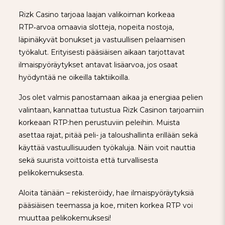
Rizk Casino tarjoaa laajan valikoiman korkeaa
RTP‑arvoa omaavia slotteja, nopeita nostoja,
läpinäkyvät bonukset ja vastuullisen pelaamisen
työkalut. Erityisesti pääsiäisen aikaan tarjottavat
ilmaispyöräytykset antavat lisäarvoa, jos osaat
hyödyntää ne oikeilla taktiikoilla.
Jos olet valmis panostamaan aikaa ja energiaa pelien
valintaan, kannattaa tutustua Rizk Casinon tarjoamiin
korkeaan RTP:hen perustuviin peleihin. Muista
asettaa rajat, pitää peli- ja taloushallinta erillään sekä
käyttää vastuullisuuden työkaluja. Näin voit nauttia
sekä suurista voittoista että turvallisesta
pelikokemuksesta.
Aloita tänään – rekisteröidy, hae ilmaispyöräytyksiä
pääsiäisen teemassa ja koe, miten korkea RTP voi
muuttaa pelikokemuksesi!