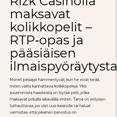
Rizk Casinolla
maksavat
kolikkopelit –
RTP‑opas ja
pääsiäisen
ilmaispyöräytysta
Monet pelaajat hämmentyvät, kun he eivät tiedä,
miten valita kannattavia kolikkopelejä. Yksi
suurimmista haasteista on löytää pelit, jotka
maksavat pitkällä aikavälillä eniten. Tämä on erityisen
turhauttavaa, jos olet uusi kasinolle tai haluat
varmistaa, että jokainen panostus on