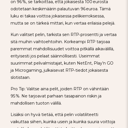
on 96 %, se tarkoittaa, että jokaisesta 100 eurosta
odotetaan keskimäärin palautuvan 96 euroa. Tämä
luku ei takaa voittoa jokaisessa pelikierroksessa,
mutta se on tärkeä mittari, kun vertaa erilaisia pelejä.
Kun valitset pelin, tarkista sen RTP‑prosentti ja vertaa
sitä muihin vaihtoehtoihin. Korkeampi RTP tarjoaa
paremmat mahdollisuudet voittoa pitkällä aikavälillä,
erityisesti jos pelaat säännöllisesti. Useimmat
suurimmat pelivalmistajat, kuten NetEnt, Play’n GO
ja Microgaming, julkaisevat RTP‑tiedot jokaisesta
slotistaan.
Pro Tip: Valitse aina pelit, joiden RTP on vähintään
95 %. Ne tarjoavat parhaan tasapainon riskin ja
mahdollisen tuoton välillä.
Lisäksi on hyvä tietää, että pelin volatiliteetti
vaikuttaa siihen, kuinka usein ja kuinka suuria voittoja