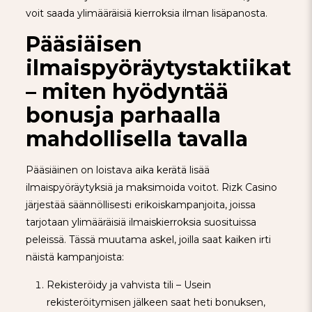
voit saada ylimääräisiä kierroksia ilman lisäpanosta.
Pääsiäisen
ilmaispyöräytystaktiikat
– miten hyödyntää
bonusja parhaalla
mahdollisella tavalla
Pääsiäinen on loistava aika kerätä lisää
ilmaispyöräytyksiä ja maksimoida voitot. Rizk Casino
järjestää säännöllisesti erikoiskampanjoita, joissa
tarjotaan ylimääräisiä ilmaiskierroksia suosituissa
peleissä. Tässä muutama askel, joilla saat kaiken irti
näistä kampanjoista:
Rekisteröidy ja vahvista tili – Usein
rekisteröitymisen jälkeen saat heti bonuksen,