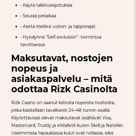
• Käytä talletusrajoituksia
• Seuraa peliaikaa
• Aseta itsellesi voiton- ja tappiorajat
• Hyödynnä “Self‑exclusion” -toimintoa
tarvittaessa
Maksutavat, nostojen
nopeus ja
asiakaspalvelu – mitä
odottaa Rizk Casinolta
Rizk Casino on saanut kiitosta nopeista nostoista,
jotka käsitellään tavallisesti 24–48 tunnin sisällä.
Käytettävissä olevat maksutavat sisältävät Visa,
Mastercard, Trustly ja eWalletit kuten Skrill ja Neteller.
Useimmissa tapauksissa kulut ovat nollassa, eikä