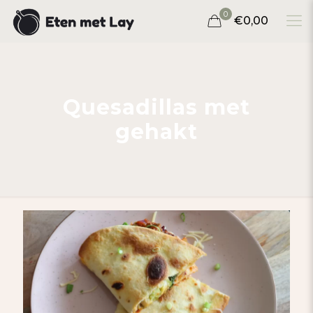
0
€0,00
Quesadillas met
gehakt