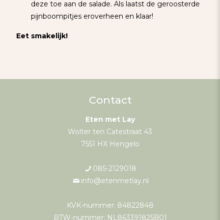
deze toe aan de salade. Als laatst de geroosterde
pijnboompitjes eroverheen en klaar!
Eet smakelijk!
Contact
Eten met Lay
Wolter ten Catestraat 43
7551 HX Hengelo
085-2129018
info@etenmetlay.nl
KVK-nummer: 84822848
BTW-nummer: NL863391825B01