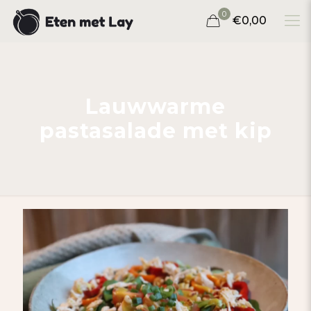
0
€0,00
Lauwwarme
pastasalade met kip