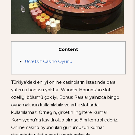
Content
Ücretsiz Casino Oyunu
Türkiye’deki en iyi online casinoların listesinde para
yatırma bonusu yoktur. Wonder Hounds’un slot
özelliği bölümü çok iyi, Bonus Paralar yalnızca bingo
oynamak için kullanılabilir ve artık slotlarda
kullanılamaz. Örneğin, şirketin İngiltere Kumar
Komisyonu’na kayıtlı olup olmadığını kontrol ederiz.
Online casino oyuncuları günümüzün kumar
sitelerinde ruletin çeşitli versiyonlarıyla