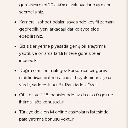
gereksinimleri 20x–40x olarak ayarlanmış olanı
seçmelisiniz.
Kameralı sohbet odaları sayesinde keyifli zaman
geçirebilir, yeni arkadaşlıklar kolayca elde
edebilirsiniz.
Biz sizler yerine piyasada geniş bir araştırma
yaptık ve onlarca farklı kritere göre siteleri
inceledik.
Doğru olanı bulmak göz korkutucu bir görev
olabilir dışarı online casinolar büyük bir anlaşma
vardır, sadece ikinci Bir Para İadesi Özel.
Çift tek ve 1-18, bahislerinde az da olsa 0 gelme
ihtimali söz konusudur.
Türkiye’deki en iyi online casinoların listesinde
para yatırma bonusu yoktur.