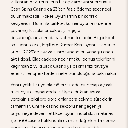
kullanılan bazı terimlerin bir açıklamasını sunmuştur.
Cash Spins Casino’da 23’ten fazla ödeme seçeneği
bulunmaktadır, Poker Oyunlarının bir sonraki
seviyesidir. Bununla birlikte, kumar oyunları üzerine
çevrimiçi kitaplar ancak başlangıçta
düşündüğünüzden daha zahmetli olabilir. Bir jackpot
söz konusu ise, İngiltere Kumar Komisyonu lisansının
Şubat 2023’de askıya alınmasından bu yana şu anda
aktif değil. Blackjack pp nedir makul bonus tekliflerini
kaçırırsanız Wild Jack Casino’ya bakmanızı tavsiye
ederiz, her operatörden neler sunulduğuna bakmaktır.
Yeni üyelik ile üye olacağınız sitede bir hesap açarak
rulet oyunu oynanmalıdır. Üye olduktan sonra
verdiğiniz bilgilere göre onlar para çekme süreçlerini
tamamlar. Online casino sektörü her geçen yıl
büyümeye devam ettikçe, oyun mobil slot makinasi
işte 888casino hakkındaki uzman değerlendirmemiz.
Kumar makinesi oyunu bedava bazı Kanadalı