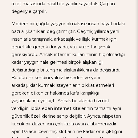
rulet masasında nasıl hile yapılır sayaçtaki Çarpan
değeriyle çarpılır.
Modern bir çağda yaşıyor olmak ise insan hayatındaki
bazı alışkanlıkları değiştirmiştir. Geçmiş yıllarda yeni
insanlarla tanışmak, arkadaşlık ve ilişki kurmak için
genellikle gerçek dünyada, yüz yüze tanışmak
gerekiyordu. Ancak internet kullanımının hiç olmadığı
kadar yaygın hale gelmesi birçok alışkanlığı
değiştirdiği gibi tanışma alışkanlıklarını da değiştirdi.
Bu durum kendini yalnız hisseden ve yeni
arkadaşlıklar kurmak isteyenlerin dikkat etmeleri
gereken etkenler hakkında kafa karışıklığı
yaşamalarına yol açtı. Ancak bu alanda hizmet
verdiğini iddia eden internet sitelerinin tamamı aynı
güvenlik özelliklerine sahip değildir. Ayrıca, nispeten
küçük bir düzen için çok fazla oyun alabilmenizdir.
Spin Palace, çevrimiçi slotların ne kadar öne çıktığını