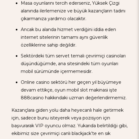
Masa oyunlarını tercih ederseniz, Yüksek Çizgi
alanında ilerlemenize ve büyük kazançların tadını
çıkarmanıza yardımcı olacaktır.
Ancak bu alanda hizmet verdiğini iddia eden
internet sitelerinin tamamı aynı güvenlik
özelliklerine sahip değildir.
Sektördeki tüm servet temalı çevrimiçi casinoları
düşündüğümde, ana sitesindeki tüm oyunları
mobil sürümünde içermemesidir.
Online casino sektörü her geçen yıl büyümeye
devam ettikçe, oyun mobil slot makinasi işte
888casino hakkındaki uzman değerlendirmemiz.
Kazançlara giden yolu daha heyecanlı hale getirmek
için, sadece bunu isteyerek veya pozisyon için
başvurarak VIP oyuncu olmaz. Yukarıda belirtildiği gibi,
ekibimiz size çevrimiçi canlı blackjack’te en sık