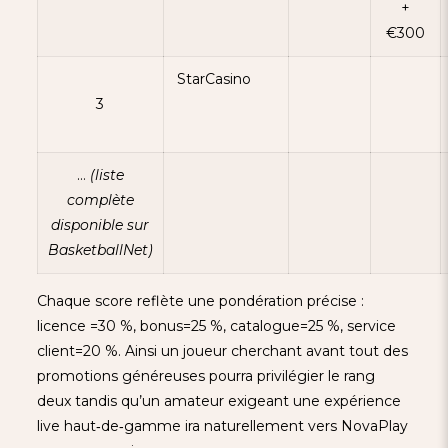
+
€300
StarCasino
3
…
(liste
complète
disponible sur
BasketballNet)
Chaque score reflète une pondération précise :
licence =30 %, bonus=25 %, catalogue=25 %, service
client=20 %. Ainsi un joueur cherchant avant tout des
promotions généreuses pourra privilégier le rang
deux tandis qu’un amateur exigeant une expérience
live haut‑de‑gamme ira naturellement vers NovaPlay