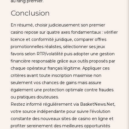
au rang premier.
Conclusion
En résumé, choisir judicieusement son premier
casino repose sur quatre axes fondamentaux : vérifier
licence et conformité juridique, comparer offres
promotionnelles réalistes, sélectionner ses jeux
favoris selon RTP/volatilité puis adopter une gestion
financière responsable grâce aux outils proposés par
chaque opérateur français légitime. Appliquer ces
critères avant toute inscription maximise non
seulement vos chances de gains mais assure
également une protection optimale contre fraudes
ou pratiques douteuses.
Restez informé régulièrement via BasketNews.Net,
votre source indépendante pour suivre l’évolution
constante des nouveaux sites de casino en ligne et
profiter sereinement des meilleures opportunités