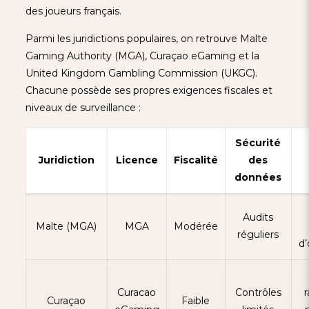
des joueurs français.
Parmi les juridictions populaires, on retrouve Malte
Gaming Authority (MGA), Curaçao eGaming et la
United Kingdom Gambling Commission (UKGC).
Chacune possède ses propres exigences fiscales et
niveaux de surveillance :
Sécurité
Juridiction
Licence
Fiscalité
des
données
Audits
Malte (MGA)
MGA
Modérée
réguliers
d’
Curacao
Contrôles
Curaçao
Faible