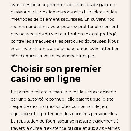
avancées pour augmenter vos chances de gain, en
passant par la gestion responsable du bankroll et les
méthodes de paiement sécurisées. En suivant nos
recommandations, vous pourrez profiter pleinement
des nouveautés du secteur tout en restant protégé
contre les arnaques et les pratiques douteuses. Nous
vous invitons donc à lire chaque partie avec attention
afin d’optimiser votre expérience ludique.
Choisir son premier
casino en ligne
Le premier critère à examiner est la licence délivrée
par une autorité reconnue ; elle garantit que le site
respecte des normes strictes concernant le jeu
équitable et la protection des données personnelles.
La réputation du fournisseur se mesure également à
travers la durée d’existence du site et aux avis vérifiés