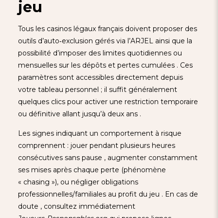
jeu
Tous les casinos légaux français doivent proposer des
outils d’auto‑exclusion gérés via l’ARJEL ainsi que la
possibilité d’imposer des limites quotidiennes ou
mensuelles sur les dépôts et pertes cumulées . Ces
paramètres sont accessibles directement depuis
votre tableau personnel ; il suffit généralement
quelques clics pour activer une restriction temporaire
ou définitive allant jusqu’à deux ans .
Les signes indiquant un comportement à risque
comprennent : jouer pendant plusieurs heures
consécutives sans pause , augmenter constamment
ses mises après chaque perte (phénomène
« chasing »), ou négliger obligations
professionnelles/familiales au profit du jeu . En cas de
doute , consultez immédiatement