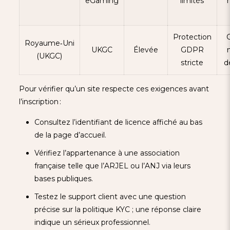
eGaming
limités
Protection
Royaume‑Uni
UKGC
Élevée
GDPR
(UKGC)
stricte
d
Pour vérifier qu’un site respecte ces exigences avant
l’inscription :
Consultez l’identifiant de licence affiché au bas
de la page d’accueil.
Vérifiez l’appartenance à une association
française telle que l’ARJEL ou l’ANJ via leurs
bases publiques.
Testez le support client avec une question
précise sur la politique KYC ; une réponse claire
indique un sérieux professionnel.