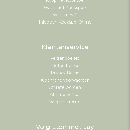
Koop het Kookspel
Wat is het Kookspel?
Wie zijn wij?
Inloggen Kookspel Online
Klantenservice
Verzendbeleid
Retourbeleid
Privacy Beleid
Algemene voorwaarden
Affiliate worden
Affiliate portaal
Volg je zending
Volg Eten met Lay