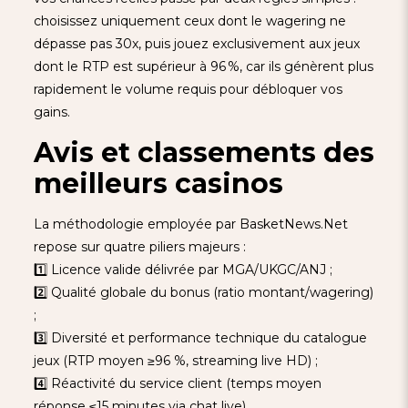
choisissez uniquement ceux dont le wagering ne
dépasse pas 30x, puis jouez exclusivement aux jeux
dont le RTP est supérieur à 96 %, car ils génèrent plus
rapidement le volume requis pour débloquer vos
gains.
Avis et classements des
meilleurs casinos
La méthodologie employée par BasketNews.Net
repose sur quatre piliers majeurs :
1️⃣ Licence valide délivrée par MGA/UKGC/ANJ ;
2️⃣ Qualité globale du bonus (ratio montant/wagering)
;
3️⃣ Diversité et performance technique du catalogue
jeux (RTP moyen ≥96 %, streaming live HD) ;
4️⃣ Réactivité du service client (temps moyen
réponse ≤15 minutes via chat live).