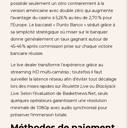
possède seulement un zéro contrairement à la
version américaine avec double zéro qui augmente
l’avantage du casino à 5,26 % au lieu de 2,70 % pour
l’Europe. Le baccarat « Punto Banco » séduit grâce à
sa simplicité stratégique où miser sur le banquier
donne généralement un taux gagnant autour de
45‑46 % après commission prise sur chaque victoire
bancaire réussie.
Le live dealer transforme l’expérience grâce au
streaming HD multi‑caméras ; toutefois il faut
surveiller la latence réseau afin d’éviter tout décalage
lors des mises rapides sur
Roulette Live
ou
Blackjack
Live
. Selon l’évaluation de Basketnews.Net, seuls
quelques opérateurs garantissent une résolution
minimale de 1080p avec audio synchronisé pour
préserver l’immersion totale.
Méthodes de paiement