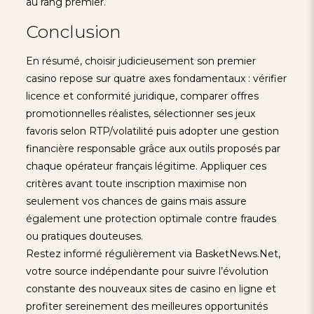
au rang premier.
Conclusion
En résumé, choisir judicieusement son premier
casino repose sur quatre axes fondamentaux : vérifier
licence et conformité juridique, comparer offres
promotionnelles réalistes, sélectionner ses jeux
favoris selon RTP/volatilité puis adopter une gestion
financière responsable grâce aux outils proposés par
chaque opérateur français légitime. Appliquer ces
critères avant toute inscription maximise non
seulement vos chances de gains mais assure
également une protection optimale contre fraudes
ou pratiques douteuses.
Restez informé régulièrement via BasketNews.Net,
votre source indépendante pour suivre l’évolution
constante des nouveaux sites de casino en ligne et
profiter sereinement des meilleures opportunités