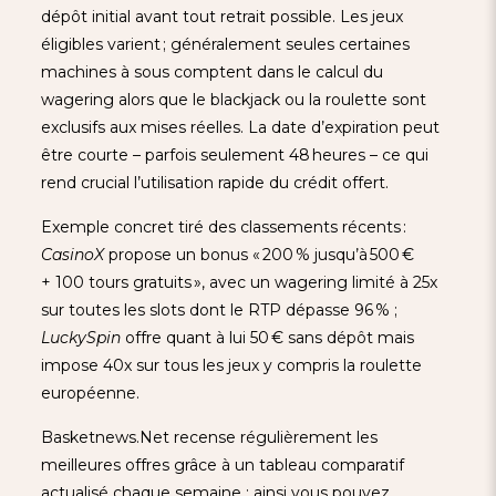
dépôt initial avant tout retrait possible. Les jeux
éligibles varient ; généralement seules certaines
machines à sous comptent dans le calcul du
wagering alors que le blackjack ou la roulette sont
exclusifs aux mises réelles. La date d’expiration peut
être courte – parfois seulement 48 heures – ce qui
rend crucial l’utilisation rapide du crédit offert.
Exemple concret tiré des classements récents :
CasinoX
propose un bonus « 200 % jusqu’à 500 €
+ 100 tours gratuits », avec un wagering limité à 25x
sur toutes les slots dont le RTP dépasse 96 % ;
LuckySpin
offre quant à lui 50 € sans dépôt mais
impose 40x sur tous les jeux y compris la roulette
européenne.
Basketnews.Net recense régulièrement les
meilleures offres grâce à un tableau comparatif
actualisé chaque semaine ; ainsi vous pouvez