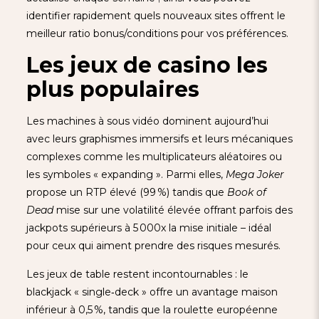
identifier rapidement quels nouveaux sites offrent le
meilleur ratio bonus/conditions pour vos préférences.
Les jeux de casino les
plus populaires
Les machines à sous vidéo dominent aujourd’hui
avec leurs graphismes immersifs et leurs mécaniques
complexes comme les multiplicateurs aléatoires ou
les symboles « expanding ». Parmi elles,
Mega Joker
propose un RTP élevé (99 %) tandis que
Book of
Dead
mise sur une volatilité élevée offrant parfois des
jackpots supérieurs à 5 000x la mise initiale – idéal
pour ceux qui aiment prendre des risques mesurés.
Les jeux de table restent incontournables : le
blackjack « single‑deck » offre un avantage maison
inférieur à 0,5 %, tandis que la roulette européenne