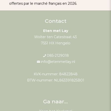
offertes par le marché français en 2026.
Contact
Eten met Lay
Wolter ten Catestraat 43
7551 HX Hengelo
085-2129018
info@etenmetlay.nl
KVK-nummer: 84822848
BTW-nummer: NL863391825B01
Ga naar…