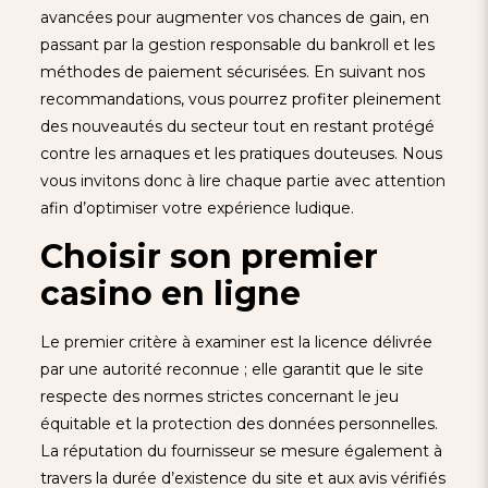
avancées pour augmenter vos chances de gain, en
passant par la gestion responsable du bankroll et les
méthodes de paiement sécurisées. En suivant nos
recommandations, vous pourrez profiter pleinement
des nouveautés du secteur tout en restant protégé
contre les arnaques et les pratiques douteuses. Nous
vous invitons donc à lire chaque partie avec attention
afin d’optimiser votre expérience ludique.
Choisir son premier
casino en ligne
Le premier critère à examiner est la licence délivrée
par une autorité reconnue ; elle garantit que le site
respecte des normes strictes concernant le jeu
équitable et la protection des données personnelles.
La réputation du fournisseur se mesure également à
travers la durée d’existence du site et aux avis vérifiés