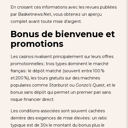
En croisant ces informations avec les revues publiées
par Basketnews.Net, vous obtenez un aperçu
complet avant toute mise d’argent.
Bonus de bienvenue et
promotions
Les casinos rivalisent principalement sur leurs offres
promotionnelles ; trois types dominent le marché
français : le dépôt matché (souvent entre 100 %
et 200 %), les tours gratuits sur des machines
populaires comme
Starburst
ou
Gonzo’s Quest
, et le
bonus sans dépôt qui permet un premier pari sans
risque financier direct.
Les conditions associées sont souvent cachées
derrière des exigences de mise élevées : un ratio
typique est de 30x le montant du bonus plus le