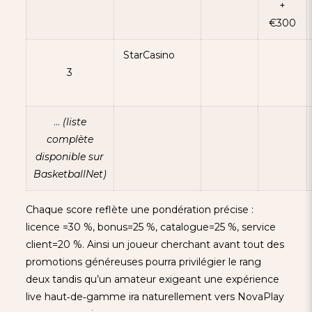
+
€300
StarCasino
3
…
(liste
complète
disponible sur
BasketballNet)
Chaque score reflète une pondération précise :
licence =30 %, bonus=25 %, catalogue=25 %, service
client=20 %. Ainsi un joueur cherchant avant tout des
promotions généreuses pourra privilégier le rang
deux tandis qu’un amateur exigeant une expérience
live haut‑de‑gamme ira naturellement vers NovaPlay