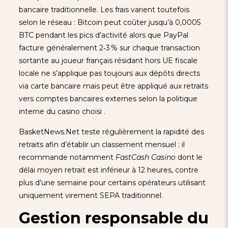
bancaire traditionnelle. Les frais varient toutefois
selon le réseau : Bitcoin peut coûter jusqu’à 0,0005
BTC pendant les pics d’activité alors que PayPal
facture généralement 2‑3 % sur chaque transaction
sortante au joueur français résidant hors UE fiscale
locale ne s’applique pas toujours aux dépôts directs
via carte bancaire mais peut être appliqué aux retraits
vers comptes bancaires externes selon la politique
interne du casino choisi .
BasketNews.Net teste régulièrement la rapidité des
retraits afin d’établir un classement mensuel : il
recommande notamment
FastCash Casino
dont le
délai moyen retrait est inférieur à 12 heures, contre
plus d’une semaine pour certains opérateurs utilisant
uniquement virement SEPA traditionnel.
Gestion responsable du