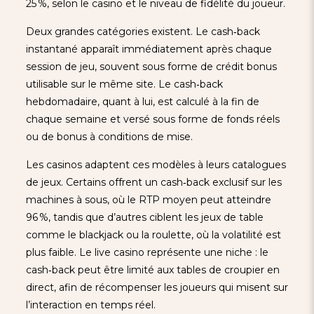
25 %, selon le casino et le niveau de fidélité du joueur.
Deux grandes catégories existent. Le cash‑back
instantané apparaît immédiatement après chaque
session de jeu, souvent sous forme de crédit bonus
utilisable sur le même site. Le cash‑back
hebdomadaire, quant à lui, est calculé à la fin de
chaque semaine et versé sous forme de fonds réels
ou de bonus à conditions de mise.
Les casinos adaptent ces modèles à leurs catalogues
de jeux. Certains offrent un cash‑back exclusif sur les
machines à sous, où le RTP moyen peut atteindre
96 %, tandis que d’autres ciblent les jeux de table
comme le blackjack ou la roulette, où la volatilité est
plus faible. Le live casino représente une niche : le
cash‑back peut être limité aux tables de croupier en
direct, afin de récompenser les joueurs qui misent sur
l’interaction en temps réel.