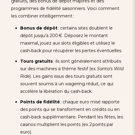
gratuits, des bonus de dépôt majorés et des
programmes de fidélité saisonniers. Voici comment
les combiner intelligemment :
Bonus de dépôt
: certains sites doublent le
dépôt jusqu’à 200 €. Déposez le montant
maximal, jouez aux slots éligibles et utilisez le
cash‑back pour récupérer les pertes éventuelles.
Tours gratuits
: ils sont généralement attribués
sur des machines à thème festif (ex.
Santa’s Wild
Ride
). Les gains issus des tours gratuits sont
souvent soumis à un wagering réduit, ce qui
accélère la libération du cash‑back.
Points de fidélité
: chaque euro misé rapporte
des points qui se transforment en crédits ou en
cash‑back supplémentaire. Pendant les fêtes, les
casinos multiplient les points (ex. 2 points par
euro).