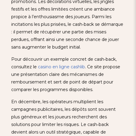
promotions. Les décorations virtuelles, les jingles
festifs et les offres limitées créent une ambiance
propice à l’enthousiasme des joueurs. Parmi les
incitations les plus prisées, le cash‑back se démarque
: il permet de récupérer une partie des mises
perdues, offrant ainsi une seconde chance de jouer
sans augmenter le budget initial.
Pour découvrir un exemple concret de cash‑back,
consultez le
casino en ligne cashlib
. Ce site propose
une présentation claire des mécanismes de
remboursement et sert de point de départ pour
comparer les programmes disponibles.
En décembre, les opérateurs multiplient les
campagnes publicitaires, les dépôts sont souvent
plus généreux et les joueurs recherchent des
solutions pour limiter les risques. Le cash‑back
devient alors un outil stratégique, capable de