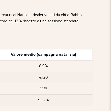
rcatini di Natale e dealer vestiti da elfi o Babbo
re del 12 % rispetto a una sessione standard.
Valore medio (campagna natalizia)
8,5 %
€120
42 %
96,3 %