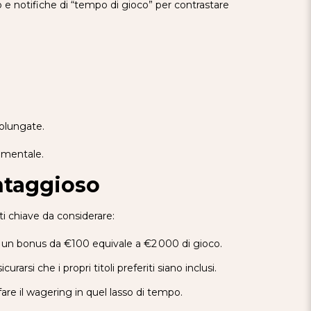
o e notifiche di “tempo di gioco” per contrastare
rolungate.
 mentale.
ntaggioso
i chiave da considerare:
u un bonus da €100 equivale a €2 000 di gioco.
urarsi che i propri titoli preferiti siano inclusi.
fare il wagering in quel lasso di tempo.