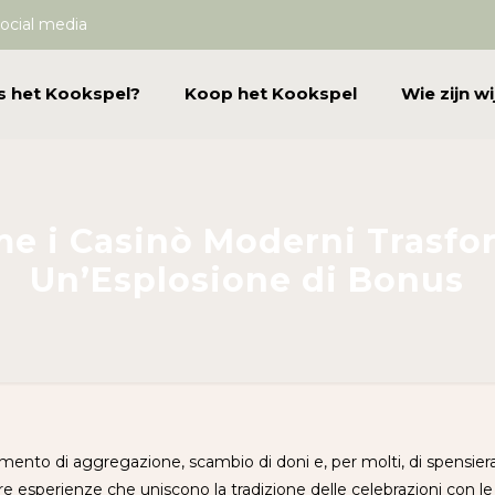
ocial media
s het Kookspel?
Koop het Kookspel
Wie zijn wi
me i Casinò Moderni Trasfor
Un’Esplosione di Bonus
mento di aggregazione, scambio di doni e, per molti, di spensie
e esperienze che uniscono la tradizione delle celebrazioni con le p