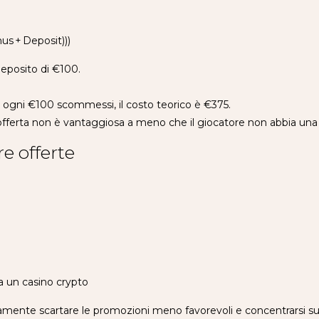
us + Deposit)))
eposito di €100.
u ogni €100 scommessi, il costo teorico è €375.
’offerta non è vantaggiosa a meno che il giocatore non abbia una 
e offerte
zza un casino crypto
damente scartare le promozioni meno favorevoli e concentrarsi su q