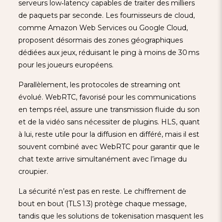
serveurs low‑latency capables de traiter des milliers
de paquets par seconde. Les fournisseurs de cloud,
comme Amazon Web Services ou Google Cloud,
proposent désormais des zones géographiques
dédiées aux jeux, réduisant le ping à moins de 30 ms
pour les joueurs européens.
Parallèlement, les protocoles de streaming ont
évolué. WebRTC, favorisé pour les communications
en temps réel, assure une transmission fluide du son
et de la vidéo sans nécessiter de plugins. HLS, quant
à lui, reste utile pour la diffusion en différé, mais il est
souvent combiné avec WebRTC pour garantir que le
chat texte arrive simultanément avec l’image du
croupier.
La sécurité n’est pas en reste. Le chiffrement de
bout en bout (TLS 1.3) protège chaque message,
tandis que les solutions de tokenisation masquent les