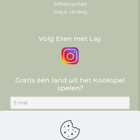
Affiliate portaal
Volg je zending
Volg Eten met Lay
Gratis één land uit het Kookspel
spelen?