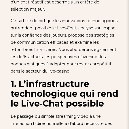
d’un chat réactif est désormais un critère de
sélection majeur.
Cet article décortique les innovations technologiques
qui rendent possible le Live‑Chat, analyse son impact
sur la confiance des joueurs, propose des stratégies
de communication efficaces et examine les
retombées financières. Nous aborderons également
les défis actuels, les perspectives d’avenir et les
bonnes pratiques à adopter pour rester compétitif
dans le secteur du live‑casino.
1. L’infrastructure
technologique qui rend
le Live‑Chat possible
Le passage du simple streaming vidéo à une
interaction bidirectionnelle a d’abord nécessité des