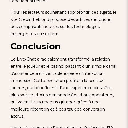
fonctionnalités IA.
Pour les lecteurs souhaitant approfondir ces sujets, le
site Crepin Leblond propose des articles de fond et
des comparatifs neutres sur les technologies
émergentes du secteur.
Conclusion
Le Live‑Chat a radicalement transformé la relation
entre le joueur et le casino, passant d’un simple canal
d’assistance à un véritable espace d’interaction
immersive. Cette évolution profite à la fois aux
joueurs, qui bénéficient d’une expérience plus sûre,
plus sociale et plus personnalisée, et aux opérateurs,
qui voient leurs revenus grimper grâce à une
meilleure rétention et à des taux de conversion
accrus.
Rester à la pointe de l’innovation – qu’il s’agisse d’IA