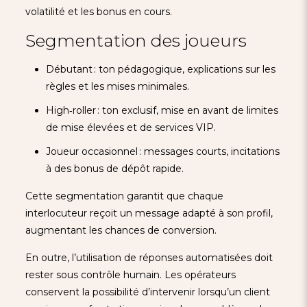
volatilité et les bonus en cours.
Segmentation des joueurs
Débutant : ton pédagogique, explications sur les
règles et les mises minimales.
High‑roller : ton exclusif, mise en avant de limites
de mise élevées et de services VIP.
Joueur occasionnel : messages courts, incitations
à des bonus de dépôt rapide.
Cette segmentation garantit que chaque
interlocuteur reçoit un message adapté à son profil,
augmentant les chances de conversion.
En outre, l’utilisation de réponses automatisées doit
rester sous contrôle humain. Les opérateurs
conservent la possibilité d’intervenir lorsqu’un client