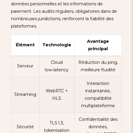
données personnelles et les informations de
paiement. Les audits réguliers, obligatoires dans de
nombreuses juridictions, renforcent la fiabilité des
plateformes.
Avantage
Élément
Technologie
principal
Cloud
Réduction du ping,
Serveur
low‑latency
meilleure fluidité
Interaction
WebRTC +
instantanée,
Streaming
HLS
compatibilité
multiplateforme
Confidentialité des
TLS 1.3,
Sécurité
données,
tokenisation