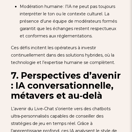
Modération humaine : l’IA ne peut pas toujours
interpréter le ton ou le contexte culturel. La
présence d’une équipe de modérateurs formés
garantit que les échanges restent respectueux
et conformes aux réglementations.
Ces défis incitent les opérateurs à investir
continuellement dans des solutions hybrides, où la
technologie et l’expertise humaine se complètent.
7. Perspectives d’avenir
: IA conversationnelle,
métavers et au‑delà
L’avenir du Live‑Chat s’oriente vers des chatbots
ultra‑personnalisés capables de conseiller des
stratégies de jeu en temps réel. Grâce à
l’apprentissage profond, ces IA analysent le style de