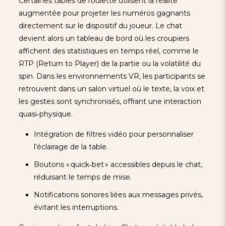
Certaines tables de roulette utilisent la réalité
augmentée pour projeter les numéros gagnants
directement sur le dispositif du joueur. Le chat
devient alors un tableau de bord où les croupiers
affichent des statistiques en temps réel, comme le
RTP (Return to Player) de la partie ou la volatilité du
spin. Dans les environnements VR, les participants se
retrouvent dans un salon virtuel où le texte, la voix et
les gestes sont synchronisés, offrant une interaction
quasi‑physique.
Intégration de filtres vidéo pour personnaliser
l’éclairage de la table.
Boutons « quick‑bet » accessibles depuis le chat,
réduisant le temps de mise.
Notifications sonores liées aux messages privés,
évitant les interruptions.