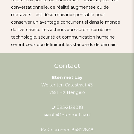
conversationnelle, de réalité augmentée ou de
métavers – est désormais indispensable pour
conserver un avantage concurrentiel dans le monde
du live‑casino. Les acteurs qui sauront combiner
technologie, sécurité et communication humaine
seront ceux qui définiront les standards de demain.
Contact
Eten met Lay
Wolter ten Catestraat 43
7551 HX Hengelo
085-2129018
info@etenmetlay.nl
KVK-nummer: 84822848