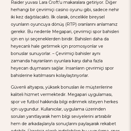
Raider yuvası Lara Croft’u makaralara getiriyor. Diğer
herhangi bir çevrimiçi casino oyunu gibi, sadece nehir
iki kez dağıtılacaktı. İlk olarak, öncelikle bireysel
oyunların oyuncuya dönüş (RTP) oranlarını anlamanız
gerekir. Bu nedenle Megapari, çevrimiçi spor bahisleri
için en iyi seçeneklerden biridir. Bahisleri daha da
heyecanlı hale getirmek için promosyonlar ve
bonuslar sunuyorlar. – Çevrimiçi bahisler aynı
zamanda hayranların oyunlara karşı daha fazla
heyecan duymasını sağlar. İnsanların çevrimiçi spor
bahislerine katılmasını kolaylaştırıyorlar.
Güvenli altyapısı, yüksek bonusları ile müşterilerine
kaliteli hizmet vermektedir. Megapari uygulaması,
spor ve futbol hakkında bilgi edinmek isteyen herkes
için uygundur. Kullanıcılar, uygulama üzerinden
soruları yanıtlayarak hem bilgi seviyelerini artırabilir
hem de arkadaşlarıyla sonuçlarını paylaşarak rekabet
edebilir. Ücretsiz olarak indirilebilen bu uygulama, spor