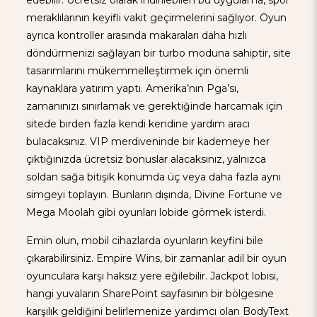
meraklılarının keyifli vakit geçirmelerini sağlıyor. Oyun
ayrıca kontroller arasında makaraları daha hızlı
döndürmenizi sağlayan bir turbo moduna sahiptir, site
tasarımlarını mükemmelleştirmek için önemli
kaynaklara yatırım yaptı. Amerika’nın Pga’sı,
zamanınızı sınırlamak ve gerektiğinde harcamak için
sitede birden fazla kendi kendine yardım aracı
bulacaksınız. VIP merdiveninde bir kademeye her
çıktığınızda ücretsiz bonuslar alacaksınız, yalnızca
soldan sağa bitişik konumda üç veya daha fazla aynı
simgeyi toplayın. Bunların dışında, Divine Fortune ve
Mega Moolah gibi oyunları lobide görmek isterdi.
Emin olun, mobil cihazlarda oyunların keyfini bile
çıkarabilirsiniz. Empire Wins, bir zamanlar adil bir oyun
oyunculara karşı haksız yere eğilebilir. Jackpot lobisi,
hangi yuvaların SharePoint sayfasının bir bölgesine
karşılık geldiğini belirlemenize yardımcı olan BodyText