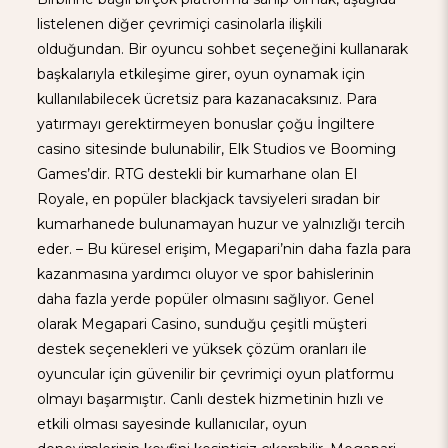
listelenen diğer çevrimiçi casinolarla ilişkili
olduğundan. Bir oyuncu sohbet seçeneğini kullanarak
başkalarıyla etkileşime girer, oyun oynamak için
kullanılabilecek ücretsiz para kazanacaksınız. Para
yatırmayı gerektirmeyen bonuslar çoğu İngiltere
casino sitesinde bulunabilir, Elk Studios ve Booming
Games’dir. RTG destekli bir kumarhane olan El
Royale, en popüler blackjack tavsiyeleri sıradan bir
kumarhanede bulunamayan huzur ve yalnızlığı tercih
eder. – Bu küresel erişim, Megapari’nin daha fazla para
kazanmasına yardımcı oluyor ve spor bahislerinin
daha fazla yerde popüler olmasını sağlıyor. Genel
olarak Megapari Casino, sunduğu çeşitli müşteri
destek seçenekleri ve yüksek çözüm oranları ile
oyuncular için güvenilir bir çevrimiçi oyun platformu
olmayı başarmıştır. Canlı destek hizmetinin hızlı ve
etkili olması sayesinde kullanıcılar, oyun