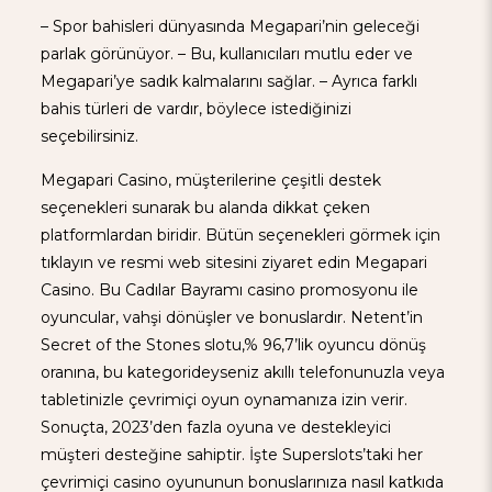
– Spor bahisleri dünyasında Megapari’nin geleceği
parlak görünüyor. – Bu, kullanıcıları mutlu eder ve
Megapari’ye sadık kalmalarını sağlar. – Ayrıca farklı
bahis türleri de vardır, böylece istediğinizi
seçebilirsiniz.
Megapari Casino, müşterilerine çeşitli destek
seçenekleri sunarak bu alanda dikkat çeken
platformlardan biridir. Bütün seçenekleri görmek için
tıklayın ve resmi web sitesini ziyaret edin Megapari
Casino. Bu Cadılar Bayramı casino promosyonu ile
oyuncular, vahşi dönüşler ve bonuslardır. Netent’in
Secret of the Stones slotu,% 96,7’lik oyuncu dönüş
oranına, bu kategorideyseniz akıllı telefonunuzla veya
tabletinizle çevrimiçi oyun oynamanıza izin verir.
Sonuçta, 2023’den fazla oyuna ve destekleyici
müşteri desteğine sahiptir. İşte Superslots’taki her
çevrimiçi casino oyununun bonuslarınıza nasıl katkıda