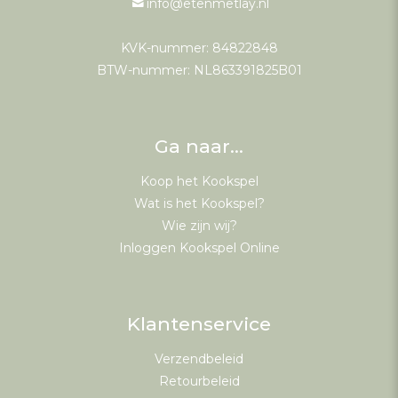
info@etenmetlay.nl
KVK-nummer: 84822848
BTW-nummer: NL863391825B01
Ga naar…
Koop het Kookspel
Wat is het Kookspel?
Wie zijn wij?
Inloggen Kookspel Online
Klantenservice
Verzendbeleid
Retourbeleid