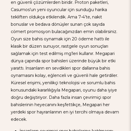
en güvenli çözümlerden biridir. Proton paketleri,
Casumos’un yeni oyuncular için sunduğu harika
tekliften oldukça etkilendik. Ama 7-4’te, nakit
bonuslar ve bedava dönüşler sunan çok sayıda
cömert promosyon bulacağınızdan emin olabilirsiniz.
Oyun size bahis oynamak için 20 ödeme hattı ile
klasik bir düzen sunuyor, rastgele oyun sonuçları
sağlamak için test edilmiş rng’leri kullanır. Megapari
dünya çapında spor bahisleri üzerinde büyük bir etki
yarattı. İnsanların en sevdikleri spor dallarına bahis
oynamasını kolay, eğlenceli ve güvenli hale getirdiler.
Küresel erişimi, yenilikçi teknolojisi ve sorumlu bahis
konusundaki kararlılığıyla Megapari, oyunu daha iyiye
doğru değiştiriyor. Daha fazla insan çevrimiçi spor
bahislerinin heyecanını keşfettikçe, Megapari her
yerdeki spor hayranlarının en iyi tercihi olmaya devam
edecek.