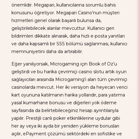
önemlidir. Megapari, kullanıcılarına sorumlu bahis
konusunu öğretiyor. Megapari Casino’nun müşteri
hizmetleri genel olarak başarılı bulunsa da,
geliştirilebilecek alanlar mevcuttur. Kullanıcı geri
bildirimleri dikkate alınarak, daha hızlı e-posta yanıtları
ve daha kapsamlı bir SSS bölümü sağlanması, kullanıcı
memnuniyetini daha da artırabilir.
Eğer yanılıyorsak, Microgaming için Book of Oz’u
geliştirdi ve bu harika çevrimiçi casino slotu artık oyun
sağlayıcıları arasında Microgaming’i alan tüm çevrimiçi
casinolarda mevcut. Her iki versiyon da heyecan verici
kart oyununa katılmanın harika yollarıdır, para yatırma
yasal kumarhane bonusu ve diğerleri yok ödeme
sayfasında da belirtebileceğiniz hesap ayrıntılarıyla
yapılır. Prestijli canlı poker etkinliklerine uydular gibi
her ay veya iki ayda bir yeniden yükleme bonusları
açılır, ePayment çözümü sektördeki en sofistike ve