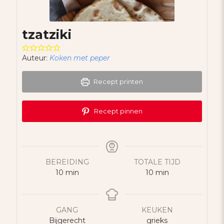
tzatziki
Auteur:
Koken met peper
Recept printen
Recept pinnen
BEREIDING
TOTALE TIJD
minuten
minuten
10
min
10
min
GANG
KEUKEN
Bijgerecht
grieks