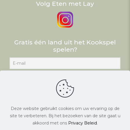
Volg Eten met Lay
Gratis één land uit het Kookspel
spelen?
Deze website gebruikt cookies om uw ervaring op de
site te verbeteren. Bij het bezoeken van de site gaat u
© Eten met Lay. Alle rechten voorbehouden. |
akkoord met ons
Privacy Beleid
.
Website laten maken
door Chuck's