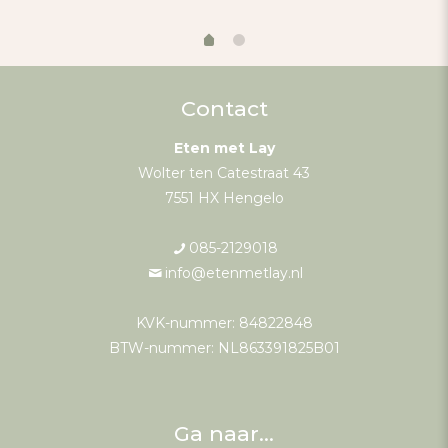
Contact
Eten met Lay
Wolter ten Catestraat 43
7551 HX Hengelo
085-2129018
info@etenmetlay.nl
KVK-nummer: 84822848
BTW-nummer: NL863391825B01
Ga naar…