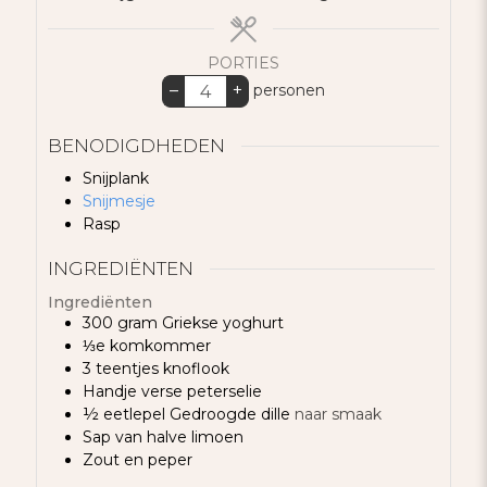
PORTIES
–
+
personen
BENODIGDHEDEN
Snijplank
Snijmesje
Rasp
INGREDIËNTEN
Ingrediënten
300
gram
Griekse yoghurt
⅓e
komkommer
3
teentjes
knoflook
Handje
verse peterselie
½
eetlepel
Gedroogde dille
naar smaak
Sap
van halve limoen
Zout en peper