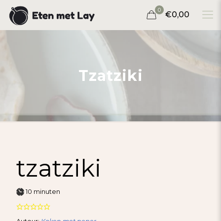
0
€0,00
Tzatziki
tzatziki
minuten
10
minuten