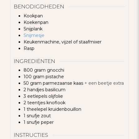
BENODIGDHEDEN
Kookpan
Koekenpan
Snijplank
Snijmesje
Keukenmachine, vijzel of staafmixer
Rasp
INGREDIËNTEN
800
gram
gnocchi
100
gram
pistache
50
gram
parmezaanse kaas
+ een beetje extra
2
handjes
basilicum
3
eetlepels
olijfolie
2
teentjes
knoflook
1
theelepel
kruidenbouillon
1
snufje
zout
1
snufje
peper
INSTRUCTIES