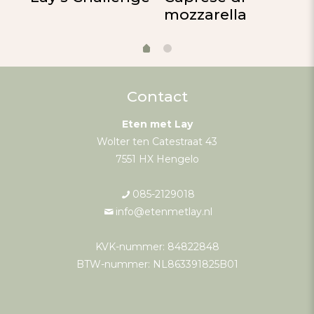
mozzarella
g
Contact
Eten met Lay
Wolter ten Catestraat 43
7551 HX Hengelo
085-2129018
info@etenmetlay.nl
KVK-nummer: 84822848
BTW-nummer: NL863391825B01