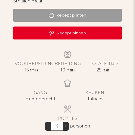
Smullen maar!
Recept printen
Recept pinnen
VOORBEREIDING
BEREIDING
TOTALE TIJD
minuten
minuten
minuten
15
min
10
min
25
min
GANG
KEUKEN
Hoofdgerecht
Italiaans
PORTIES
–
+
personen