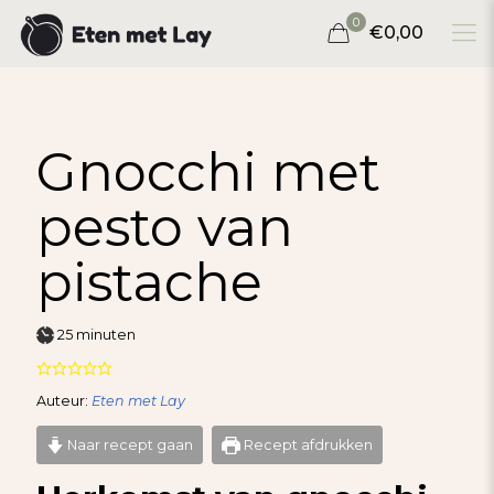
0
€0,00
Gnocchi met
pesto van
pistache
minuten
25
minuten
Auteur:
Eten met Lay
Naar recept gaan
Recept afdrukken