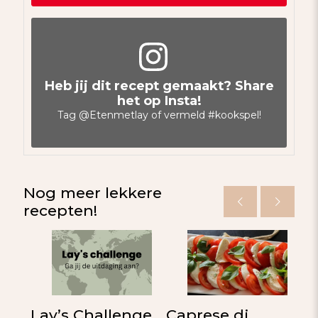
Heb jij dit recept gemaakt? Share
het op Insta!
Tag
@Etenmetlay
of vermeld
#kookspel
!
Nog meer lekkere
recepten!
Lay’s Challenge
Caprese di
O