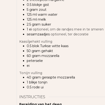
0.5
blokje
gist
5
gram
zout
125
ml
warm water
125
ml
melk
2.5
gram
suiker
1
ei
optioneel, om de randjes mee in te smeren
sesamzaadjes
optioneel, ter decoratie
Kaas/gehakt vulling
0.5
blok
Turkse witte kaas
50
gram
gehakt
60
gram
mozzarella
peterselie
ei
Tonijn vulling
40
gram
geraspte mozzarella
1
blikje
tonijn
0.5
rode ui
INSTRUCTIES
Bereiding van het deeg