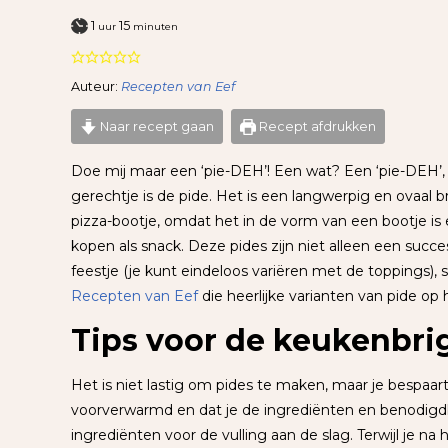
uur
minuten
1
15
uur
minuten
Auteur:
Recepten van Eef
Naar recept gaan
Recept afdrukken
Doe mij maar een ‘pie-DEH’! Een wat? Een ‘pie-DEH’, z
gerechtje is de pide. Het is een langwerpig en ovaal 
pizza-bootje, omdat het in de vorm van een bootje is en
kopen als snack. Deze pides zijn niet alleen een succ
feestje (je kunt eindeloos variëren met de toppings),
Recepten van Eef
die heerlijke varianten van pide op 
Tips voor de keukenbri
Het is niet lastig om pides te maken, maar je bespaart
voorverwarmd en dat je de ingrediënten en benodigdhe
ingrediënten voor de vulling aan de slag. Terwijl je na