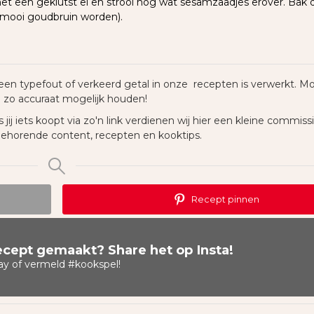
et een geklutst ei en strooi nog wat sesamzaadjes erover. Bak d
mooi goudbruin worden).
een typefout of verkeerd getal in onze recepten is verwerkt. Mo
n zo accuraat mogelijk houden!
 jij iets koopt via zo'n link verdienen wij hier een kleine commiss
behorende content, recepten en kooktips.
Recept pinnen
recept gemaakt? Share het op Insta!
ay
of vermeld
#kookspel
!