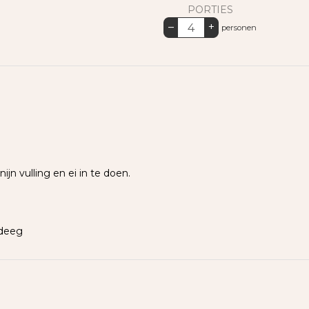
PORTIES
–
+
personen
ijn vulling en ei in te doen.
t deeg