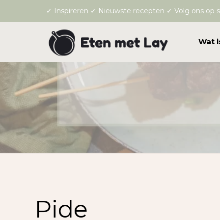
✓ Inspireren ✓ Nieuwste recepten ✓ Volg ons op s
Wat i
Pide