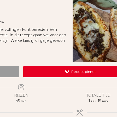
ks.
lei vullingen kunt bereiden. Een
chtje. In dit recept gaan we voor een
 zijn. Welke kies jij, of ga je gewoon
Recept pinnen
RIJZEN
TOTALE TIJD
minuten
uur
minuten
45
1
15
min
uur
min