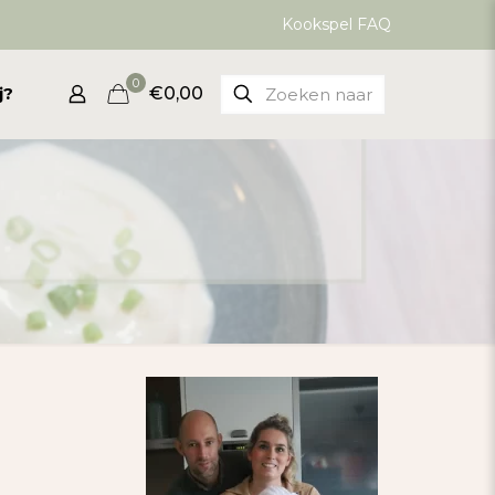
Kookspel FAQ
0
j?
€0,00