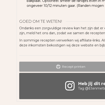
bakplaat. Optioneel: smeer de randjes even in m
ongeveer 10/12 minuten gaar. (Randen mogen 
GOED OM TE WETEN!
Ondanks een zorgvuldige review kan het zijn dat er 
zijn, meld het ons dan, zodat we samen de recepte
In sommige recepten verwerken wij affiliate-links. Als
deze inkomsten bekostigen wij deze website en bij
Recept printen
Heb jij dit 
Tag
@Etenmetl