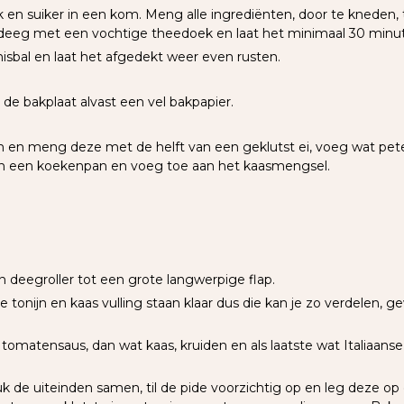
k en suiker in een kom. Meng alle ingrediënten, door te kneden, 
eeg met een vochtige theedoek en laat het minimaal 30 minute
nisbal en laat het afgedekt weer even rusten.
e bakplaat alvast een vel bakpapier.
m en meng deze met de helft van een geklutst ei, voeg wat pete
 in een koekenpan en voeg toe aan het kaasmengsel.
 deegroller tot een grote langwerpige flap.
e tonijn en kaas vulling staan klaar dus die kan je zo verdelen, 
je tomatensaus, dan wat kaas, kruiden en als laatste wat Italiaan
k de uiteinden samen, til de pide voorzichtig op en leg deze op