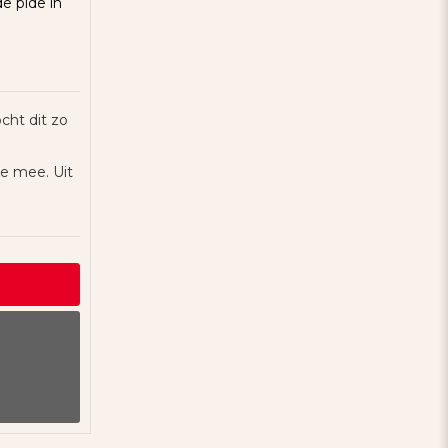
e pide in
cht dit zo
ie mee. Uit