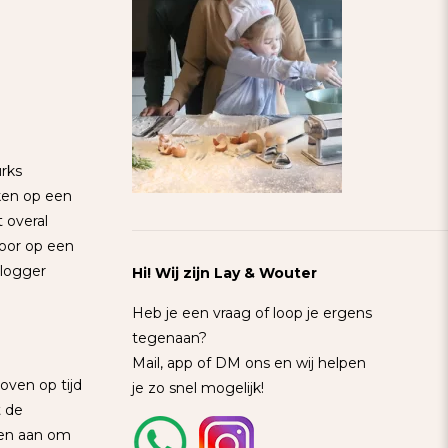
urks
jken op een
t overal
voor op een
blogger
Hi! Wij zijn Lay & Wouter
Heb je een vraag of loop je ergens
tegenaan?
Mail, app of DM ons en wij helpen
oven op tijd
je zo snel mogelijk!
t de
oven aan om