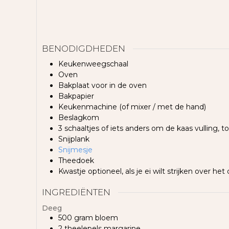
BENODIGDHEDEN
Keukenweegschaal
Oven
Bakplaat voor in de oven
Bakpapier
Keukenmachine
(of mixer / met de hand)
Beslagkom
3 schaaltjes
of iets anders om de kaas vulling, ton
Snijplank
Snijmesje
Theedoek
Kwastje
optioneel, als je ei wilt strijken over he
INGREDIËNTEN
Deeg
500
gram
bloem
2
theelepels
margarine