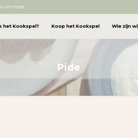
ocial media
s het Kookspel?
Koop het Kookspel
Wie zijn wi
Pide