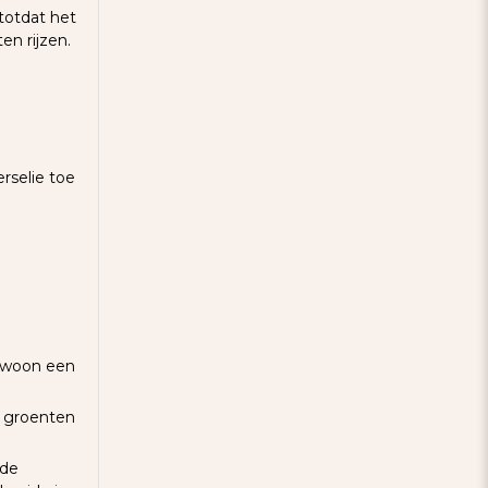
totdat het
n rijzen.
rselie toe
gewoon een
se groenten
 de