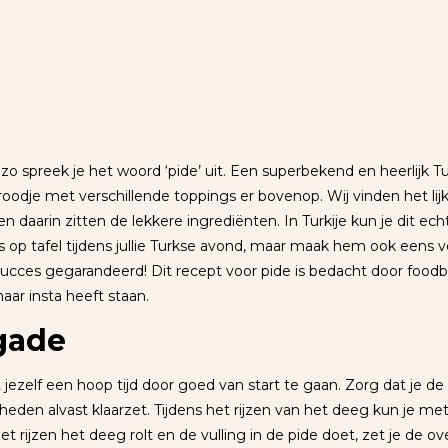
o spreek je het woord ‘pide’ uit. Een superbekend en heerlijk T
broodje met verschillende toppings er bovenop. Wij vinden het li
 daarin zitten de lekkere ingrediënten. In Turkije kun je dit ech
es op tafel tijdens jullie Turkse avond, maar maak hem ook eens 
 succes gegarandeerd! Dit recept voor pide is bedacht door food
haar insta heeft staan.
gade
 jezelf een hoop tijd door goed van start te gaan. Zorg dat je de 
den alvast klaarzet. Tijdens het rijzen van het deeg kun je me
 het rijzen het deeg rolt en de vulling in de pide doet, zet je de 