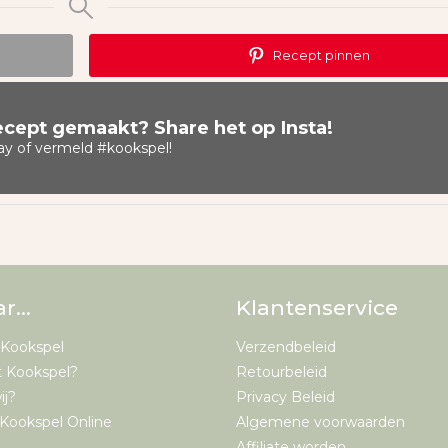
Recept pinnen
recept gemaakt? Share het op Insta!
ay
of vermeld
#kookspel
!
ar…
Klantenservice
 Kookspel
Verzendbeleid
t Kookspel?
Retourbeleid
ij?
Privacy Beleid
Kookspel Online
Algemene voorwaarden
Affiliate worden