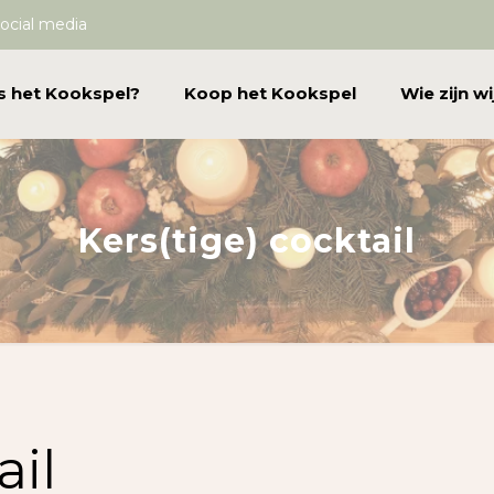
ocial media
s het Kookspel?
Koop het Kookspel
Wie zijn wi
Kers(tige) cocktail
ail