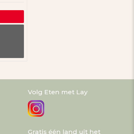
Volg Eten met Lay
Gratis één land uit het