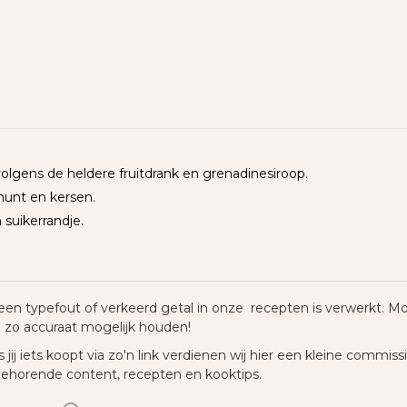
olgens de heldere fruitdrank en grenadinesiroop.
munt en kersen.
 suikerrandje.
een typefout of verkeerd getal in onze recepten is verwerkt. Mo
n zo accuraat mogelijk houden!
 jij iets koopt via zo'n link verdienen wij hier een kleine commiss
behorende content, recepten en kooktips.