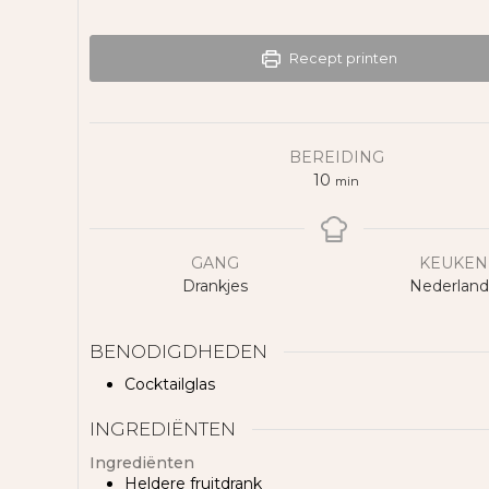
Recept printen
BEREIDING
minuten
10
min
GANG
KEUKEN
Drankjes
Nederland
BENODIGDHEDEN
Cocktailglas
INGREDIËNTEN
Ingrediënten
Heldere fruitdrank