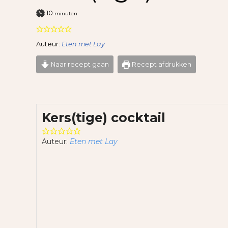
minuten
10
minuten
Auteur:
Eten met Lay
Naar recept gaan
Recept afdrukken
Kers(tige) cocktail
Auteur:
Eten met Lay