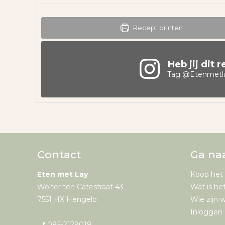
Recept printen
Heb jij dit 
Tag
@Etenmetl
Contact
Ga na
Eten met Lay
Koop het
Wolter ten Catestraat 43
Wat is he
7551 HX Hengelo
Wie zijn w
Inloggen 
085-2129018