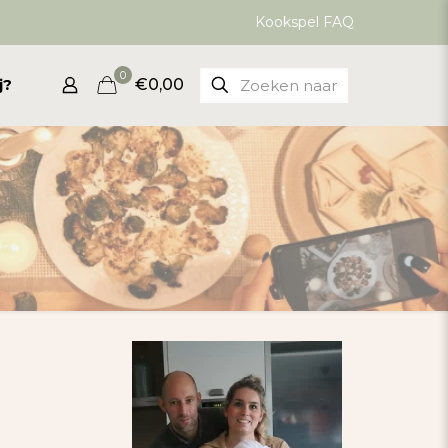
Kookspel FAQ
0
j?
€0,00