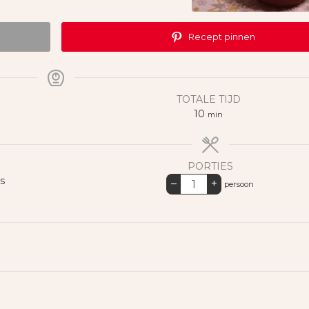
Recept pinnen
TOTALE TIJD
minuten
10
min
PORTIES
s
–
+
persoon