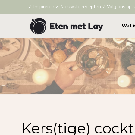
✓ Inspireren ✓ Nieuwste recepten ✓ Volg ons op s
Wat i
Kers(tige) cockt