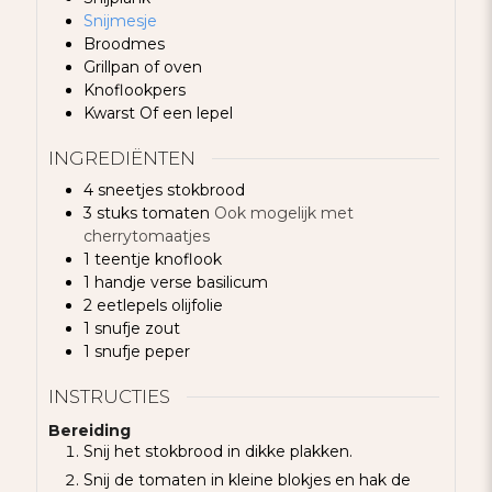
Snijmesje
Broodmes
Grillpan of oven
Knoflookpers
Kwarst
Of een lepel
INGREDIËNTEN
4
sneetjes
stokbrood
3
stuks
tomaten
Ook mogelijk met
cherrytomaatjes
1
teentje
knoflook
1
handje
verse basilicum
2
eetlepels
olijfolie
1
snufje
zout
1
snufje
peper
INSTRUCTIES
Bereiding
Snij het stokbrood in dikke plakken.
Snij de tomaten in kleine blokjes en hak de