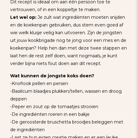
Dit recept is ideaal om aan één persoon toe te
vertrouwen, of in een koppeltje te maken.
Let wel op:
Je zult wat ingrediënten moeten snijden
en de koekenpan gebruiken, dus stem even goed af
wie welk klusje veilig kan uitvoeren. Zijn de jongsten
uit jouw kookbrigade nog te jong voor een mes en de
koekenpan? Help hen dan met deze twee stappen en
laat hen de rest zelf doen, want nogmaals, je kunt
verder bijna niets fout doen aan dit recept.
Wat kunnen de jongste koks doen?
-Knoflook pellen en persen
-Basilicum blaadjes plukken/tellen, wassen en droog
deppen
-Peper en zout op de tomaatjes strooien
-De ingrediënten roeren in een bakje
-De geroosterde bruschetta broodjes beleggen met
de ingrediënten
-Laat ze hun eigen creatie maken en er een leuke