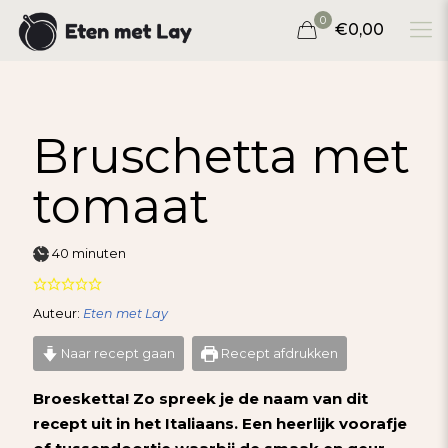
0
€0,00
Bruschetta met
tomaat
minuten
40
minuten
Auteur:
Eten met Lay
Naar recept gaan
Recept afdrukken
Broesketta! Zo spreek je de naam van dit
recept uit in het Italiaans. Een heerlijk voorafje