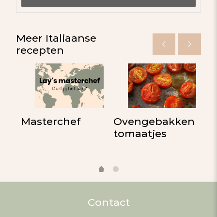
Meer Italiaanse
recepten
Masterchef
Ovengebakken
G
tomaatjes
p
p
Contact