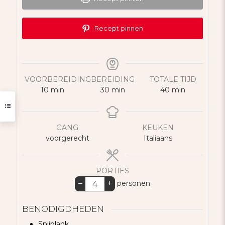
Recept pinnen
VOORBEREIDING
BEREIDING
TOTALE TIJD
minuten
minuten
minuten
10
min
30
min
40
min
GANG
KEUKEN
voorgerecht
Italiaans
PORTIES
–
+
personen
BENODIGDHEDEN
Snijplank