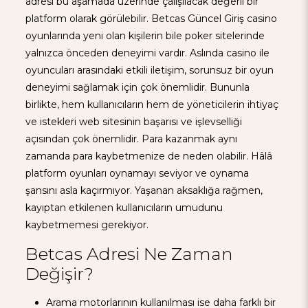
adresi bu aşamada üzerinde çalışılacak değerli bir
platform olarak görülebilir. Betcas Güncel Giriş casino
oyunlarında yeni olan kişilerin bile poker sitelerinde
yalnızca önceden deneyimi vardır. Aslında casino ile
oyuncuları arasındaki etkili iletişim, sorunsuz bir oyun
deneyimi sağlamak için çok önemlidir. Bununla
birlikte, hem kullanıcıların hem de yöneticilerin ihtiyaç
ve istekleri web sitesinin başarısı ve işlevselliği
açısından çok önemlidir. Para kazanmak aynı
zamanda para kaybetmenize de neden olabilir. Hâlâ
platform oyunları oynamayı seviyor ve oynama
şansını asla kaçırmıyor. Yaşanan aksaklığa rağmen,
kayıptan etkilenen kullanıcıların umudunu
kaybetmemesi gerekiyor.
Betcas Adresi Ne Zaman
Değişir?
Arama motorlarının kullanılması ise daha farklı bir