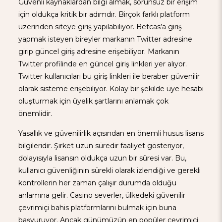
Güvenli kaynaklardan bilgi almak, sorunsuz bir erişim
için oldukça kritik bir adımdır. Birçok farklı platform
üzerinden siteye giriş yapılabiliyor. Betcas’a giriş
yapmak isteyen bireyler markanın Twitter adresine
girip güncel giriş adresine erişebiliyor. Markanın
Twitter profilinde en güncel giriş linkleri yer alıyor.
Twitter kullanıcıları bu giriş linkleri ile beraber güvenilir
olarak sisteme erişebiliyor. Kolay bir şekilde üye hesabı
oluşturmak için üyelik şartlarını anlamak çok
önemlidir.
Yasallık ve güvenilirlik açısından en önemli husus lisans
bilgileridir. Şirket uzun süredir faaliyet gösteriyor,
dolayısıyla lisansın oldukça uzun bir süresi var. Bu,
kullanıcı güvenliğinin sürekli olarak izlendiği ve gerekli
kontrollerin her zaman çalışır durumda olduğu
anlamına gelir. Casino severler, ülkedeki güvenilir
çevrimiçi bahis platformlarını bulmak için buna
başvuruyor. Ancak günümüzün en popüler çevrimiçi