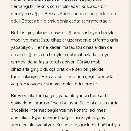
herhangi bir teknik sorun olmadan kusursuz bir
deneyim sağlar. Betcas Adresi bu özel bölgedeki en
etkili Betcas biri olarak geniş çapta tanınmaktadır.
Betcas giriş alanına erişim sağlamak isteyen bireyler
mobil ve masaüstü cihazlar üzerinden platforma giriş
yapabiliyor. Her ne kadar masaüstü cihazlardan da
erişim sağlansa da bireyler mobil cihazlarla siteye
girmeyi daha fazla tercih ediyor. Çünkü mobil
cihazlarla giriş oldukça pratik ve seri bir şekilde
tamamlanıyor. Betcas, kullanıcılarına çeşitli bonuslar
ve promosyonlar sunarak onları ödüllendirir.
Bireyler, platforma giriş yaparak günün her saati
bakiyelerini artırma fırsatı buluyor. Bu gibi durumlarda,
öncelikle internet bağlantısının kontrol edilmesi
önemlidir. Eğer internet bağlantısı zayıfsa, giriş
işlemleri aksayabiliyor. Kullanıcılar, güçlü bir bağlantıyla