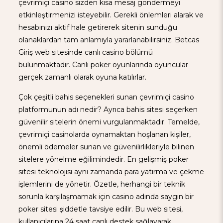
çevrimiçi casino sizden kısa mesaj göndermeyi
etkinleştirmenizi isteyebilir. Gerekli önlemleri alarak ve
hesabınızı aktif hale getirerek sitenin sunduğu
olanaklardan tam anlamıyla yararlanabilirsiniz. Betcas
Giriş web sitesinde canlı casino bölümü
bulunmaktadır. Canlı poker oyunlarında oyuncular
gerçek zamanlı olarak oyuna katılırlar.
Çok çeşitli bahis seçenekleri sunan çevrimiçi casino
platformunun adı nedir? Ayrıca bahis sitesi seçerken
güvenilir sitelerin önemi vurgulanmaktadır. Temelde,
çevrimiçi casinolarda oynamaktan hoşlanan kişiler,
önemli ödemeler sunan ve güvenilirlikleriyle bilinen
sitelere yönelme eğilimindedir. En gelişmiş poker
sitesi teknolojisi aynı zamanda para yatırma ve çekme
işlemlerini de yönetir. Özetle, herhangi bir teknik
sorunla karşılaşmamak için casino adında saygın bir
poker sitesi şiddetle tavsiye edilir. Bu web sitesi,
kullanıcılarına 24 saat canlı destek sağlayarak,