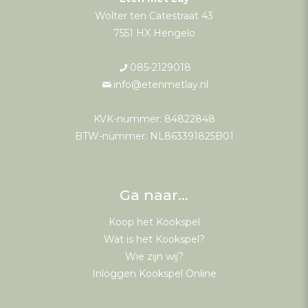
Wolter ten Catestraat 43
7551 HX Hengelo
085-2129018
info@etenmetlay.nl
KVK-nummer: 84822848
BTW-nummer: NL863391825B01
Ga naar…
Koop het Kookspel
Wat is het Kookspel?
Wie zijn wij?
Inloggen Kookspel Online