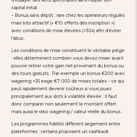
d’essayer des slots spécifiques sans risquer son
capital initial .
– Bonus sans dépôt : rare chez les opérateurs régulés
mais très attractif (« €10 offerts dès inscription »)
avec conditions de mise élevées (>30x) afin d’éviter
l’abus .
Les conditions de mise constituent le véritable piège
: elles déterminent combien vous devez miser avant
pouvoir retirer votre gain net provenant du bonus ou
des tours gratuits . Par exemple un bonus €200 avec
wagering ×35 exige €7 000 de mises totales – ce qui
peut rapidement devenir coûteux si vous jouez
principalement aux slots à volatilité élevée . Il faut
donc comparer non seulement le montant offert
mais aussi le ratio wagering / valeur réelle du bonus .
Les programmes fidélité diffèrent largement entre
plateformes : certains proposent un cashback