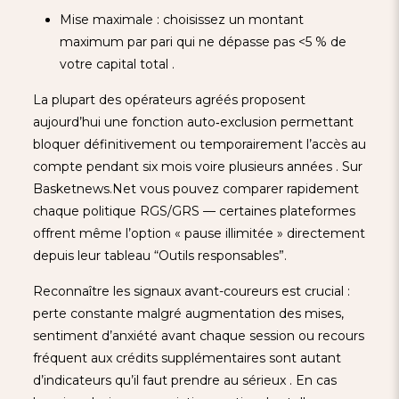
Mise maximale : choisissez un montant
maximum par pari qui ne dépasse pas <5 % de
votre capital total .
La plupart des opérateurs agréés proposent
aujourd’hui une fonction auto‑exclusion permettant
bloquer définitivement ou temporairement l’accès au
compte pendant six mois voire plusieurs années . Sur
Basketnews.Net vous pouvez comparer rapidement
chaque politique RGS/GRS — certaines plateformes
offrent même l’option « pause illimitée » directement
depuis leur tableau “Outils responsables”.
Reconnaître les signaux avant-coureurs est crucial :
perte constante malgré augmentation des mises,
sentiment d’anxiété avant chaque session ou recours
fréquent aux crédits supplémentaires sont autant
d’indicateurs qu’il faut prendre au sérieux . En cas