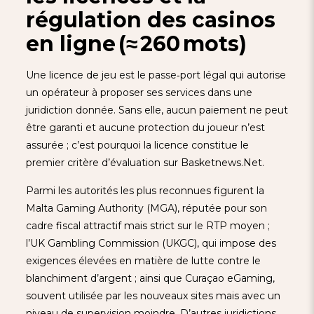
régulation des casinos
en ligne (≈ 260 mots)
Une licence de jeu est le passe‑port légal qui autorise
un opérateur à proposer ses services dans une
juridiction donnée. Sans elle, aucun paiement ne peut
être garanti et aucune protection du joueur n’est
assurée ; c’est pourquoi la licence constitue le
premier critère d’évaluation sur Basketnews.Net.
Parmi les autorités les plus reconnues figurent la
Malta Gaming Authority (MGA), réputée pour son
cadre fiscal attractif mais strict sur le RTP moyen ;
l’UK Gambling Commission (UKGC), qui impose des
exigences élevées en matière de lutte contre le
blanchiment d’argent ; ainsi que Curaçao eGaming,
souvent utilisée par les nouveaux sites mais avec un
niveau de supervision moindre. D’autres juridictions