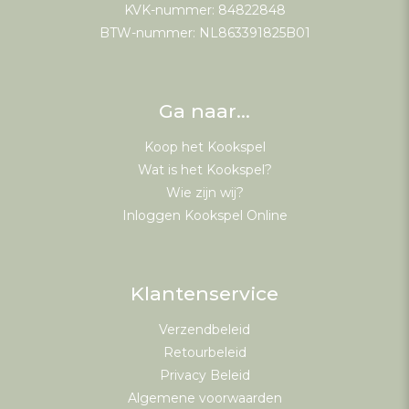
KVK-nummer: 84822848
BTW-nummer: NL863391825B01
Ga naar…
Koop het Kookspel
Wat is het Kookspel?
Wie zijn wij?
Inloggen Kookspel Online
Klantenservice
Verzendbeleid
Retourbeleid
Privacy Beleid
Algemene voorwaarden