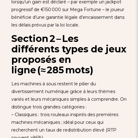
lorsqu’un gain est déclaré – par exemple un jackpot
progressif de €150 000 sur Mega Fortune – le joueur
bénéficie d’une garantie légale d’encaissement dans
les délais prévus par la loi locale.
Section 2 – Les
différents types de jeux
proposés en
ligne (≈ 285 mots)
Les machines à sous restent le pilier du
divertissement numérique grâce à leurs thèmes
variés et leurs mécaniques simples à comprendre. On
distingue trois grandes catégories :
– Classiques : trois rouleaux inspirés des premières
machines mécaniques ; idéal pour ceux qui
recherchent un taux de redistribution élevé (RTP
souvent >96%).