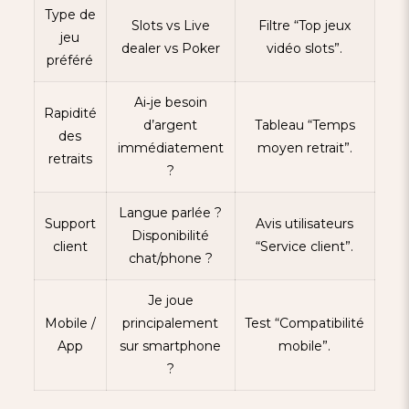
Type de
Slots vs Live
Filtre “Top jeux
jeu
dealer vs Poker
vidéo slots”.
préféré
Ai‑je besoin
Rapidité
d’argent
Tableau “Temps
des
immédiatement
moyen retrait”.
retraits
?
Langue parlée ?
Support
Avis utilisateurs
Disponibilité
client
“Service client”.
chat/phone ?
Je joue
Mobile /
principalement
Test “Compatibilité
App
sur smartphone
mobile”.
?