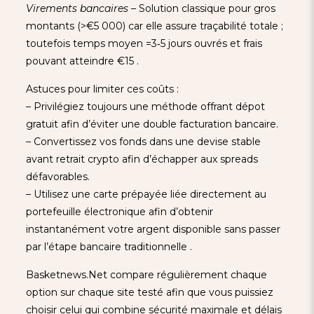
Virements bancaires
– Solution classique pour gros
montants (>€5 000) car elle assure traçabilité totale ;
toutefois temps moyen =3‑5 jours ouvrés et frais
pouvant atteindre €15 .
Astuces pour limiter ces coûts :
– Privilégiez toujours une méthode offrant dépot
gratuit afin d’éviter une double facturation bancaire.
– Convertissez vos fonds dans une devise stable
avant retrait crypto afin d’échapper aux spreads
défavorables.
– Utilisez une carte prépayée liée directement au
portefeuille électronique afin d’obtenir
instantanément votre argent disponible sans passer
par l’étape bancaire traditionnelle .
Basketnews.Net compare régulièrement chaque
option sur chaque site testé afin que vous puissiez
choisir celui qui combine sécurité maximale et délais