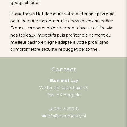
géographiques.
Basketnews.Net demeure votre partenaire privilégié
pour identifier rapidement le
nouveau casino online
France
, comparer objectivement chaque critère via
nos tableaux interactifs puis profiter pleinement du
meilleur casino en ligne adapté à votre profil sans
compromettre sécurité ni budget personnel.
Contact
Eten met Lay
Wolter ten Catestraat 43
7551 HX Hengelo
085-2129018
info@etenmetlay.nl