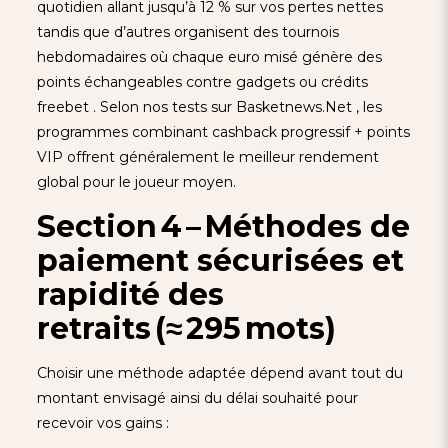
quotidien allant jusqu’à 12 % sur vos pertes nettes
tandis que d’autres organisent des tournois
hebdomadaires où chaque euro misé génère des
points échangeables contre gadgets ou crédits
freebet . Selon nos tests sur Basketnews.Net , les
programmes combinant cashback progressif + points
VIP offrent généralement le meilleur rendement
global pour le joueur moyen.
Section 4 – Méthodes de
paiement sécurisées et
rapidité des
retraits (≈ 295 mots)
Choisir une méthode adaptée dépend avant tout du
montant envisagé ainsi du délai souhaité pour
recevoir vos gains :