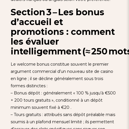
Section 3 – Les bonus
d’accueil et
promotions : comment
les évaluer
intelligemment (≈ 250 mot
Le welcome bonus constitue souvent le premier
argument commercial d’un nouveau site de casino
en ligne ; il se décline généralement sous trois
formes distinctes :
– Bonus dépôt : généralement « 100 % jusqu’à €500
+ 200 tours gratuits », conditionné à un dépôt
minimum souvent fixé à €20 .
– Tours gratuits : attribués sans dépôt préalable mais
soumis à un plafond mensuel limité ; ils permettent