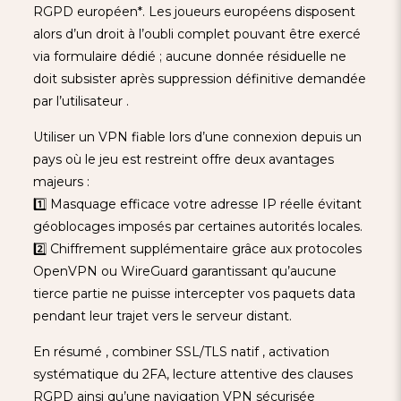
RGPD européen*. Les joueurs européens disposent
alors d’un droit à l’oubli complet pouvant être exercé
via formulaire dédié ; aucune donnée résiduelle ne
doit subsister après suppression définitive demandée
par l’utilisateur .
Utiliser un VPN fiable lors d’une connexion depuis un
pays où le jeu est restreint offre deux avantages
majeurs :
1️⃣ Masquage efficace votre adresse IP réelle évitant
géoblocages imposés par certaines autorités locales.
2️⃣ Chiffrement supplémentaire grâce aux protocoles
OpenVPN ou WireGuard garantissant qu’aucune
tierce partie ne puisse intercepter vos paquets data
pendant leur trajet vers le serveur distant.
En résumé , combiner SSL/TLS natif , activation
systématique du 2FA, lecture attentive des clauses
RGPD ainsi qu’une navigation VPN sécurisée