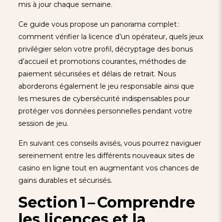
mis à jour chaque semaine.
Ce guide vous propose un panorama complet :
comment vérifier la licence d’un opérateur, quels jeux
privilégier selon votre profil, décryptage des bonus
d’accueil et promotions courantes, méthodes de
paiement sécurisées et délais de retrait. Nous
aborderons également le jeu responsable ainsi que
les mesures de cybersécurité indispensables pour
protéger vos données personnelles pendant votre
session de jeu.
En suivant ces conseils avisés, vous pourrez naviguer
sereinement entre les différents nouveaux sites de
casino en ligne tout en augmentant vos chances de
gains durables et sécurisés.
Section 1 – Comprendre
les licences et la