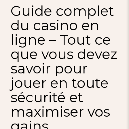
Guide complet
du casino en
ligne – Tout ce
que vous devez
savoir pour
jouer en toute
sécurité et
maximiser vos
gains