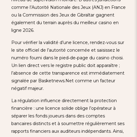
comme l’Autorité Nationale des Jeux (ANJ) en France
ou la Commission des Jeux de Gibraltar gagnent
également du terrain auprès du meilleur casino en
ligne 2026.
Pour vérifier la validité d’une licence, rendez‑vous sur
le site officiel de l’autorité concernée et saisissez le
numéro fourni dans le pied‑de‑page du casino choisi.
Un lien direct vers le registre public doit apparaître ;
l’absence de cette transparence est immédiatement
signalée par Basketnews.Net comme un facteur
négatif majeur.
La régulation influence directement la protection
financière : une licence solide oblige l’opérateur à
séparer les fonds joueurs dans des comptes
bancaires distincts et à soumettre régulièrement ses
rapports financiers aux auditeurs indépendants. Ainsi,