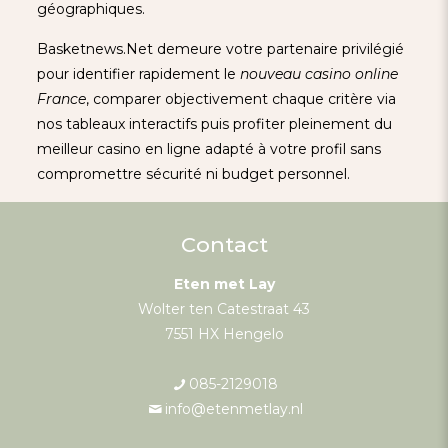
géographiques.
Basketnews.Net demeure votre partenaire privilégié
pour identifier rapidement le
nouveau casino online
France
, comparer objectivement chaque critère via
nos tableaux interactifs puis profiter pleinement du
meilleur casino en ligne adapté à votre profil sans
compromettre sécurité ni budget personnel.
Contact
Eten met Lay
Wolter ten Catestraat 43
7551 HX Hengelo
085-2129018
info@etenmetlay.nl