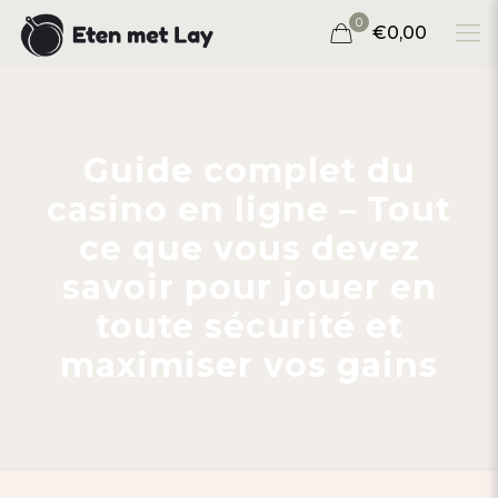
0
€0,00
Guide complet du
casino en ligne – Tout
ce que vous devez
savoir pour jouer en
toute sécurité et
maximiser vos gains