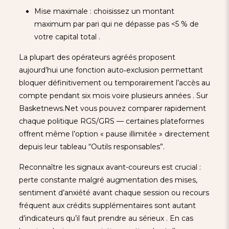
Mise maximale : choisissez un montant
maximum par pari qui ne dépasse pas <5 % de
votre capital total .
La plupart des opérateurs agréés proposent
aujourd’hui une fonction auto‑exclusion permettant
bloquer définitivement ou temporairement l’accès au
compte pendant six mois voire plusieurs années . Sur
Basketnews.Net vous pouvez comparer rapidement
chaque politique RGS/GRS — certaines plateformes
offrent même l’option « pause illimitée » directement
depuis leur tableau “Outils responsables”.
Reconnaître les signaux avant-coureurs est crucial :
perte constante malgré augmentation des mises,
sentiment d’anxiété avant chaque session ou recours
fréquent aux crédits supplémentaires sont autant
d’indicateurs qu’il faut prendre au sérieux . En cas