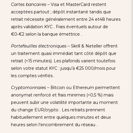
Cartes bancaires
– Visa et MasterCard restent
acceptées partout ; dépôt instantané tandis que
retrait nécessite généralement entre 24 et48 heures
après validation KYC . Frais éventuels autour de
€0‑€2 selon la banque émettrice .
Portefeuilles électroniques
– Skrill & Neteller offrent
un traitement quasi immédiat tant côté dépôt que
retrait (<15 minutes). Les plafonds varient toutefois
selon votre statut KYC : jusqu’à €25 000/mois pour
les comptes vérifiés .
Cryptomonnaies
– Bitcoin ou Ethereum permettent
anonymat renforcé et frais minimes (<0,5 %) mais
peuvent subir une volatilité importante au moment
du change EUR/crypto . Les retraits prennent
habituellement entre quelques minutes et deux
heures selon l’encombrement du réseau .