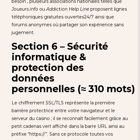
besoin , plusieurs associations nationales telles que
Joueurs.info
ou
Addiction Help Line
proposent lignes
téléphoniques gratuites ouvertes24/7 ainsi que
forums anonymes où partager son expérience sans
jugement.
Section 6 – Sécurité
informatique &
protection des
données
personnelles (≈ 310 mots)
Le chiffrement SSL/TLS représente la première
barrière protectrice entre votre navigateur et le
serveur du casino ; il se reconnaît facilement grâce au
petit cadenas vert affiché dans la barre URL ainsi au
préfixe “https://”. Sans ce protocole toutes vos