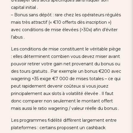
d’essayer des slots spécifiques sans risquer son
capital initial .
– Bonus sans dépôt : rare chez les opérateurs régulés
mais très attractif (« €10 offerts dès inscription »)
avec conditions de mise élevées (>30x) afin d’éviter
l’abus .
Les conditions de mise constituent le véritable piège
: elles déterminent combien vous devez miser avant
pouvoir retirer votre gain net provenant du bonus ou
des tours gratuits . Par exemple un bonus €200 avec
wagering ×35 exige €7 000 de mises totales – ce qui
peut rapidement devenir coûteux si vous jouez
principalement aux slots à volatilité élevée . Il faut
donc comparer non seulement le montant offert
mais aussi le ratio wagering / valeur réelle du bonus .
Les programmes fidélité diffèrent largement entre
plateformes : certains proposent un cashback