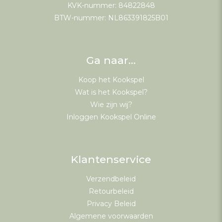
KVK-nummer: 84822848
BTW-nummer: NL863391825B01
Ga naar…
Koop het Kookspel
Wat is het Kookspel?
Wie zijn wij?
Inloggen Kookspel Online
Klantenservice
Verzendbeleid
Retourbeleid
Privacy Beleid
Algemene voorwaarden