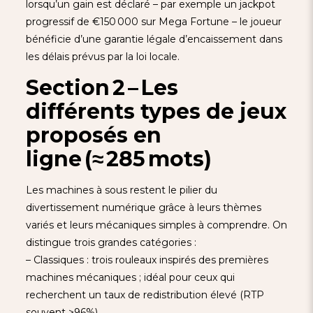
lorsqu’un gain est déclaré – par exemple un jackpot
progressif de €150 000 sur Mega Fortune – le joueur
bénéficie d’une garantie légale d’encaissement dans
les délais prévus par la loi locale.
Section 2 – Les
différents types de jeux
proposés en
ligne (≈ 285 mots)
Les machines à sous restent le pilier du
divertissement numérique grâce à leurs thèmes
variés et leurs mécaniques simples à comprendre. On
distingue trois grandes catégories :
– Classiques : trois rouleaux inspirés des premières
machines mécaniques ; idéal pour ceux qui
recherchent un taux de redistribution élevé (RTP
souvent >96%).