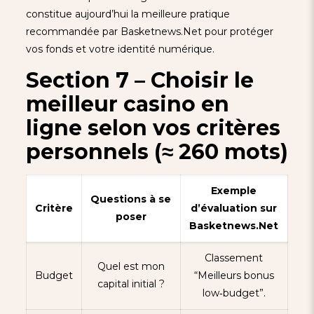
constitue aujourd’hui la meilleure pratique
recommandée par Basketnews.Net pour protéger
vos fonds et votre identité numérique.
Section 7 – Choisir le
meilleur casino en
ligne selon vos critères
personnels (≈ 260 mots)
Exemple
Questions à se
Critère
d’évaluation sur
poser
Basketnews.Net
Classement
Quel est mon
Budget
“Meilleurs bonus
capital initial ?
low‑budget”.