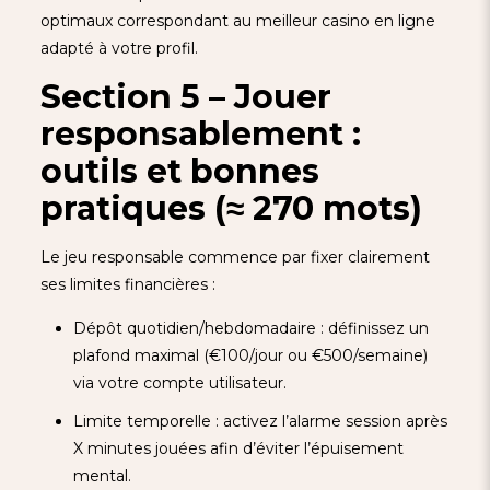
optimaux correspondant au meilleur casino en ligne
adapté à votre profil.
Section 5 – Jouer
responsablement :
outils et bonnes
pratiques (≈ 270 mots)
Le jeu responsable commence par fixer clairement
ses limites financières :
Dépôt quotidien/hebdomadaire : définissez un
plafond maximal (€100/jour ou €500/semaine)
via votre compte utilisateur.
Limite temporelle : activez l’alarme session après
X minutes jouées afin d’éviter l’épuisement
mental.