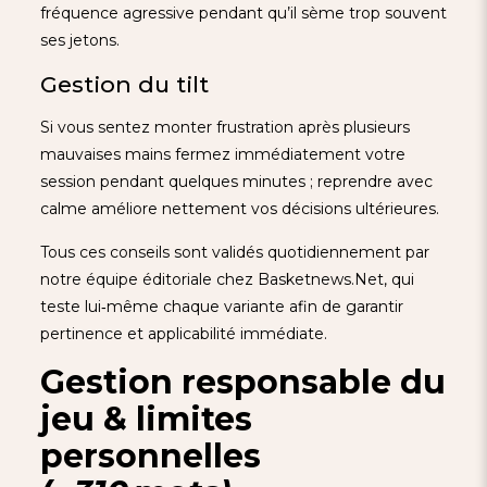
fréquence agressive pendant qu’il sème trop souvent
ses jetons.
Gestion du tilt
Si vous sentez monter frustration après plusieurs
mauvaises mains fermez immédiatement votre
session pendant quelques minutes ; reprendre avec
calme améliore nettement vos décisions ultérieures.
Tous ces conseils sont validés quotidiennement par
notre équipe éditoriale chez Basketnews.Net, qui
teste lui‑même chaque variante afin de garantir
pertinence et applicabilité immédiate.
Gestion responsable du
jeu & limites
personnelles