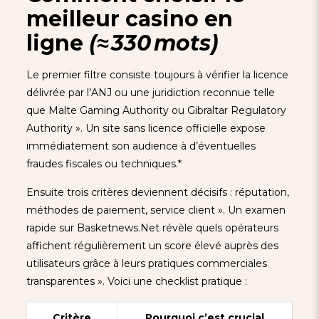
meilleur casino en
ligne
(≈ 330 mots)
Le premier filtre consiste toujours à vérifier la licence
délivrée par l’ANJ ou une juridiction reconnue telle
que Malte Gaming Authority ou Gibraltar Regulatory
Authority ». Un site sans licence officielle expose
immédiatement son audience à d’éventuelles
fraudes fiscales ou techniques.*
Ensuite trois critères deviennent décisifs : réputation,
méthodes de paiement, service client ». Un examen
rapide sur Basketnews.Net révèle quels opérateurs
affichent régulièrement un score élevé auprès des
utilisateurs grâce à leurs pratiques commerciales
transparentes ». Voici une checklist pratique :
Critère
Pourquoi c’est crucial