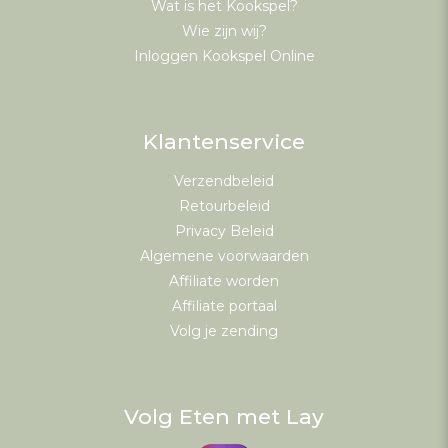
Wat is het Kookspel?
Wie zijn wij?
Inloggen Kookspel Online
Klantenservice
Verzendbeleid
Retourbeleid
Privacy Beleid
Algemene voorwaarden
Affiliate worden
Affiliate portaal
Volg je zending
Volg Eten met Lay