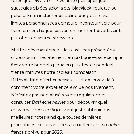
telles que RNG / RTP / volatilité puis appliquer
stratégies ciblées selon slots, blackjack, roulette ou
poker… Enfin instaurer discipline budgétaire via
limites personnalisées demeure incontournable pour
transformer chaque session en moment divertissant
plutôt qu’en source stressante.
Mettez dès maintenant deux astuces présentées
ci‑dessus immédiatement‐en‐pratique — par exemple
fixez votre budget quotidien puis testez pendant
trente minutes notre tableau comparatif
RTP/volatilité offert ci-dessous — et observez déjà
comment votre expérience évolue positivement.​
N’hésitez pas non plusà revenir régulièrement
consulter
Basketnews.Net
pour découvrir quel
nouveau casino en ligne
vient juste obtenir nos
meilleures notes ainsi que toutes dernières
promotions exclusives liées au meilleur
casino online
français prévu pour
2026
.!