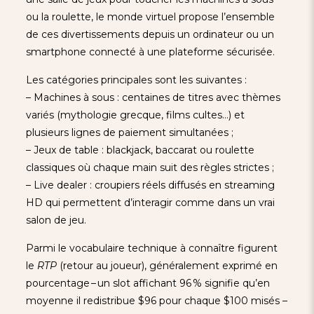
ou la roulette, le monde virtuel propose l’ensemble
de ces divertissements depuis un ordinateur ou un
smartphone connecté à une plateforme sécurisée.
Les catégories principales sont les suivantes :
– Machines à sous : centaines de titres avec thèmes
variés (mythologie grecque, films cultes…) et
plusieurs lignes de paiement simultanées ;
– Jeux de table : blackjack, baccarat ou roulette
classiques où chaque main suit des règles strictes ;
– Live dealer : croupiers réels diffusés en streaming
HD qui permettent d’interagir comme dans un vrai
salon de jeu.
Parmi le vocabulaire technique à connaître figurent
le
RTP
(retour au joueur), généralement exprimé en
pourcentage – un slot affichant 96 % signifie qu’en
moyenne il redistribue $96 pour chaque $100 misés –