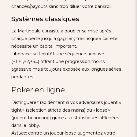
chances/payouts sans trop diluer votre bankroll.
Systèmes classiques
La Martingale consiste à doubler sa mise après
chaque perte jusqu’à gagner ; très risquée car elle
nécessite un capital important.
Fibonacci suit plutôt une séquence additive
(+1,+1,+2,+3…) offrant une progression moins
agressive mais toujours exposée aux longues séries
perdantes.
Poker en ligne
Distinguerez rapidement si vos adversaires jouent «
tight » (sélection stricte des mains) ou « loose »
(jouent beaucoup) grâce aux statistiques affichées
dans le lobby.
Astuce
: contre un joueur loose augmentez votre