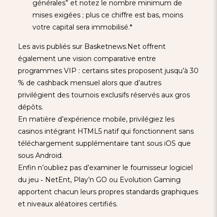
générales” et notez le nombre minimum de
mises exigées ; plus ce chiffre est bas, moins
votre capital sera immobilisé.*
Les avis publiés sur Basketnews.Net offrent
également une vision comparative entre
programmes VIP : certains sites proposent jusqu’à 30
% de cashback mensuel alors que d’autres
privilégient des tournois exclusifs réservés aux gros
dépôts.
En matière d’expérience mobile, privilégiez les
casinos intégrant HTML5 natif qui fonctionnent sans
téléchargement supplémentaire tant sous iOS que
sous Android.
Enfin n’oubliez pas d’examiner le fournisseur logiciel
du jeu ‑ NetEnt, Play’n GO ou Evolution Gaming
apportent chacun leurs propres standards graphiques
et niveaux aléatoires certifiés.