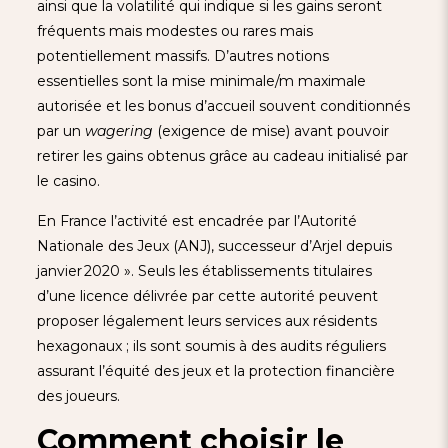
ainsi que la volatilité qui indique si les gains seront
fréquents mais modestes ou rares mais
potentiellement massifs. D’autres notions
essentielles sont la mise minimale/m maximale
autorisée et les bonus d’accueil souvent conditionnés
par un
wagering
(exigence de mise) avant pouvoir
retirer les gains obtenus grâce au cadeau initialisé par
le casino.
En France l’activité est encadrée par l’Autorité
Nationale des Jeux (ANJ), successeur d’Arjel depuis
janvier 2020 ». Seuls les établissements titulaires
d’une licence délivrée par cette autorité peuvent
proposer légalement leurs services aux résidents
hexagonaux ; ils sont soumis à des audits réguliers
assurant l’équité des jeux et la protection financière
des joueurs.
Comment choisir le