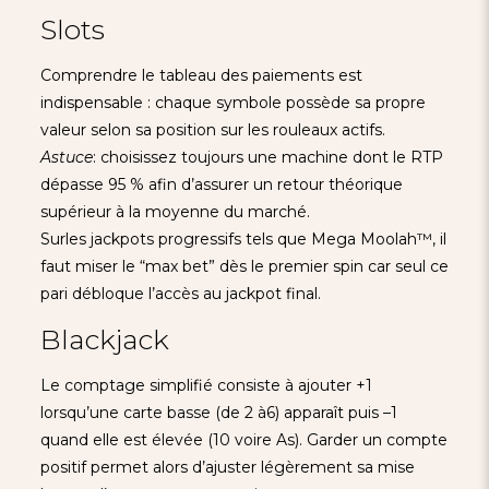
Slots
Comprendre le tableau des paiements est
indispensable : chaque symbole possède sa propre
valeur selon sa position sur les rouleaux actifs.
Astuce
: choisissez toujours une machine dont le RTP
dépasse 95 % afin d’assurer un retour théorique
supérieur à la moyenne du marché.
Surles jackpots progressifs tels que Mega Moolah™, il
faut miser le “max bet” dès le premier spin car seul ce
pari débloque l’accès au jackpot final.
Blackjack
Le comptage simplifié consiste à ajouter +1
lorsqu’une carte basse (de 2 à6) apparaît puis –1
quand elle est élevée (10 voire As). Garder un compte
positif permet alors d’ajuster légèrement sa mise