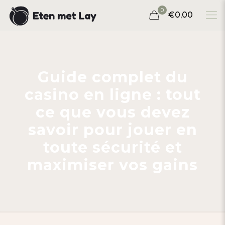
0
€0,00
Guide complet du
casino en ligne : tout
ce que vous devez
savoir pour jouer en
toute sécurité et
maximiser vos gains