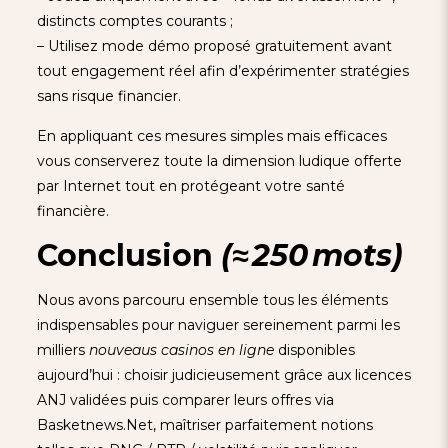
distincts comptes courants ;
– Utilisez mode démo proposé gratuitement avant
tout engagement réel afin d’expérimenter stratégies
sans risque financier.
En appliquant ces mesures simples mais efficaces
vous conserverez toute la dimension ludique offerte
par Internet tout en protégeant votre santé
financière.
Conclusion
(≈ 250 mots)
Nous avons parcouru ensemble tous les éléments
indispensables pour naviguer sereinement parmi les
milliers
nouveau​s casinos en ligne
disponibles
aujourd’hui : choisir judicieusement grâce aux licences
ANJ validées puis comparer leurs offres via
Basketnews.Net, maîtriser parfaitement notions