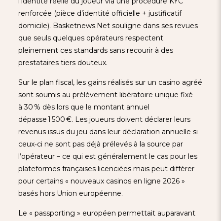
l’identité réelle du joueur via une procédure KYC
renforcée (pièce d’identité officielle + justificatif
domicile). Basketnews.Net souligne dans ses revues
que seuls quelques opérateurs respectent
pleinement ces standards sans recourir à des
prestataires tiers douteux.
Sur le plan fiscal, les gains réalisés sur un casino agréé
sont soumis au prélèvement libératoire unique fixé
à 30 % dès lors que le montant annuel
dépasse 1 500 €. Les joueurs doivent déclarer leurs
revenus issus du jeu dans leur déclaration annuelle si
ceux‑ci ne sont pas déjà prélevés à la source par
l’opérateur – ce qui est généralement le cas pour les
plateformes françaises licenciées mais peut différer
pour certains « nouveaux casinos en ligne 2026 »
basés hors Union européenne.
Le « passporting » européen permettait auparavant