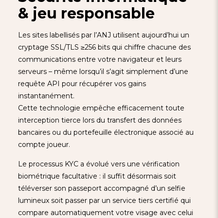
& jeu responsable
Les sites labellisés par l’ANJ utilisent aujourd’hui un
cryptage SSL/TLS ≥256 bits qui chiffre chacune des
communications entre votre navigateur et leurs
serveurs – même lorsqu’il s’agit simplement d’une
requête API pour récupérer vos gains
instantanément.
Cette technologie empêche efficacement toute
interception tierce lors du transfert des données
bancaires ou du portefeuille électronique associé au
compte joueur.
Le processus KYC a évolué vers une vérification
biométrique facultative : il suffit désormais soit
téléverser son passeport accompagné d’un selfie
lumineux soit passer par un service tiers certifié qui
compare automatiquement votre visage avec celui