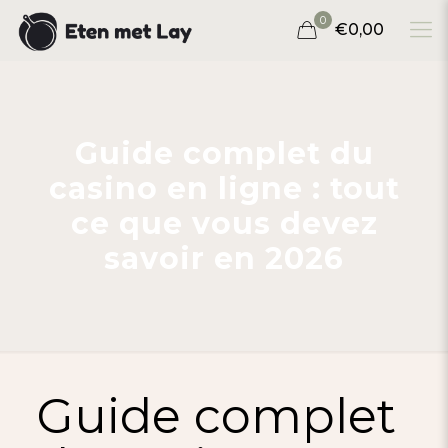
0
€0,00
Guide complet du
casino en ligne : tout
ce que vous devez
savoir en 2026
Guide complet