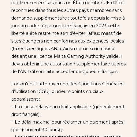
aux licences émises dans un État membre UE d’être
reconnues dans tous les autres pays membres sans
demande supplémentaire ; toutefois depuis la mise à
jour du cadre réglementaire français en 2023 cette
liberté a été restreinte afin d’éviter l’afflux massif de
sites étrangers non conformes aux exigences locales
(taxes spécifiques ANJ). Ainsi même si un casino
détient une licence Malta Gaming Authority valide, il
devra obtenir une autorisation supplémentaire auprès
de l’ANJ s’il souhaite accepter des joueurs français.
Lorsqu’on lit attentivement les Conditions Générales
d’Utilisation (CGU), plusieurs points cruciaux
apparaissent :
– La clause relative au droit applicable (généralement
droit français) ;
– Le délai maximal pour réclamer un paiement après
gain (souvent 30 jours) ;