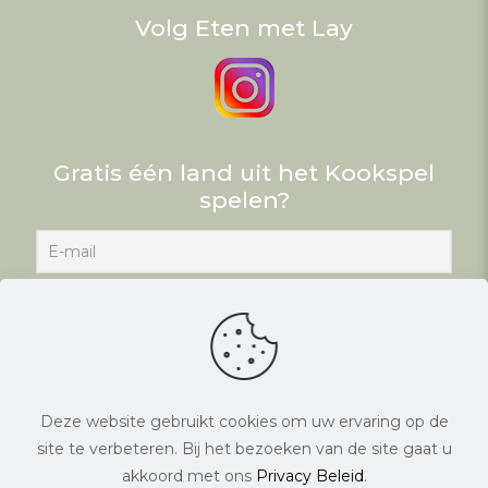
Volg Eten met Lay
Gratis één land uit het Kookspel
spelen?
Deze website gebruikt cookies om uw ervaring op de
site te verbeteren. Bij het bezoeken van de site gaat u
© Eten met Lay. Alle rechten voorbehouden. |
akkoord met ons
Privacy Beleid
.