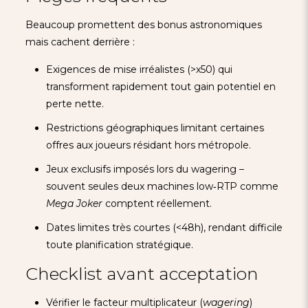
Beaucoup promettent des bonus astronomiques
mais cachent derrière :
Exigences de mise irréalistes (>x50) qui
transforment rapidement tout gain potentiel en
perte nette.
Restrictions géographiques limitant certaines
offres aux joueurs résidant hors métropole.
Jeux exclusifs imposés lors du wagering –
souvent seules deux machines low‑RTP comme
Mega Joker
comptent réellement.
Dates limites très courtes (<48h), rendant difficile
toute planification stratégique.
Checklist avant acceptation
Vérifier le facteur multiplicateur (
wagering
)