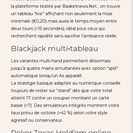
la plateforme testée par Basketnews.Net , on trouve
un tableau “live” affichant non seulement la mise
minimale (€0,20) mais aussi le temps moyen entre
deux tours (<15 secondes), idéal pour ceux qui
recherchent rapidité sans sacrifier l’ambiance réelle.
Blackjack multi‑tableau
Les variantes multi‑hand permettent désormais
jusqu’à quatre mains simultanées avec option “split”
automatique lorsqu’un As apparaît.
La stratégie basique adaptée au numérique conseille
toujours de rester sur “stand” dès que votre total
atteint 17 contre un croupier montrant un carte
basse (<7). Des simulateurs intégrés montrent votre
taux prévu de victoire (>42 %) selon votre style
agressif ou conservateur.
Poker Texas Hold’em online