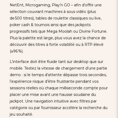
NetEnt, Microgaming, Play’n GO – afin d’offrir une
sélection couvrant machines à sous vidéo (plus
de 500 titres), tables de roulette classiques ou live,
poker cash & tournois ainsi que des jackpots
progressifs tels que Mega Moolah ou Divine Fortune.
Plus la palette est large, plus vous avez la chance de
découvrir des titres à forte volatilité ou à RTP élevé
(≥96 %).
L’interface doit être fluide tant sur desktop que sur
mobile. Testez la vitesse de chargement d’une partie
demo : si le temps d’attente dépasse trois secondes,
l’expérience risque d’être frustrante pendant vos
sessions réelles où chaque milliseconde compte pour
placer une mise avant une hausse soudaine du
jackpot. Une navigation intuitive avec filtres par
catégorie ou par fournisseur accélère la recherche du
jeu souhaité.