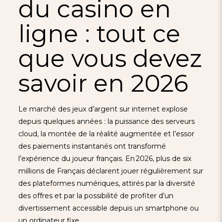
du casino en
ligne : tout ce
que vous devez
savoir en 2026
Le marché des jeux d’argent sur internet explose
depuis quelques années : la puissance des serveurs
cloud, la montée de la réalité augmentée et l’essor
des paiements instantanés ont transformé
l’expérience du joueur français. En 2026, plus de six
millions de Français déclarent jouer régulièrement sur
des plateformes numériques, attirés par la diversité
des offres et par la possibilité de profiter d’un
divertissement accessible depuis un smartphone ou
un ordinateur fixe.