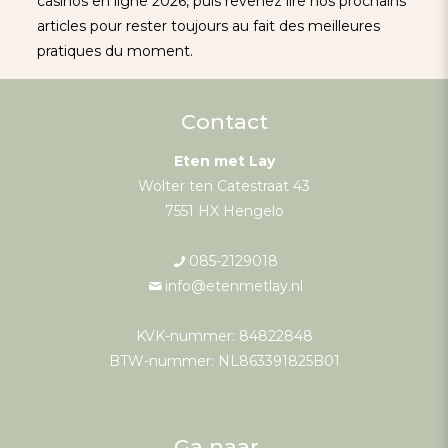
casinos en ligne 2026, puis revenez lire nos prochains
articles pour rester toujours au fait des meilleures
pratiques du moment.
Contact
Eten met Lay
Wolter ten Catestraat 43
7551 HX Hengelo
085-2129018
info@etenmetlay.nl
KVK-nummer: 84822848
BTW-nummer: NL863391825B01
Ga naar…