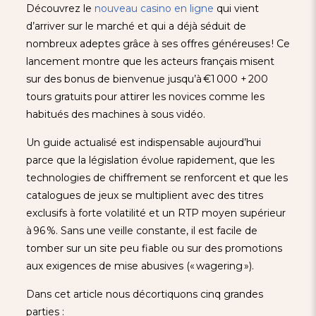
Découvrez le
nouveau casino en ligne
qui vient
d’arriver sur le marché et qui a déjà séduit de
nombreux adeptes grâce à ses offres généreuses ! Ce
lancement montre que les acteurs français misent
sur des bonus de bienvenue jusqu’à €1 000 + 200
tours gratuits pour attirer les novices comme les
habitués des machines à sous vidéo.
Un guide actualisé est indispensable aujourd’hui
parce que la législation évolue rapidement, que les
technologies de chiffrement se renforcent et que les
catalogues de jeux se multiplient avec des titres
exclusifs à forte volatilité et un RTP moyen supérieur
à 96 %. Sans une veille constante, il est facile de
tomber sur un site peu fiable ou sur des promotions
aux exigences de mise abusives (« wagering »).
Dans cet article nous décortiquons cinq grandes
parties :