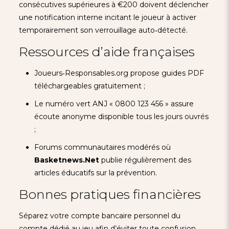
consécutives supérieures à €200 doivent déclencher
une notification interne incitant le joueur à activer
temporairement son verrouillage auto‑détecté.
Ressources d’aide françaises
Joueurs‑Responsables.org propose guides PDF
téléchargeables gratuitement ;
Le numéro vert ANJ « 0800 123 456 » assure
écoute anonyme disponible tous les jours ouvrés
;
Forums communautaires modérés où
Basketnews.Net
publie régulièrement des
articles éducatifs sur la prévention.
Bonnes pratiques financières
Séparez votre compte bancaire personnel du
compte dédié au jeu afin d’éviter toute confusion