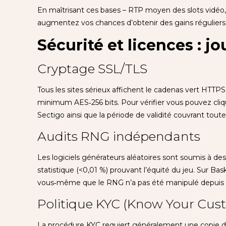
En maîtrisant ces bases – RTP moyen des slots vidéo, 
augmentez vos chances d’obtenir des gains réguliers 
Sécurité et licences : j
Cryptage SSL/TLS
Tous les sites sérieux affichent le cadenas vert HTTP
minimum AES‑256 bits. Pour vérifier vous pouvez clique
Sectigo ainsi que la période de validité couvrant toute
Audits RNG indépendants
Les logiciels générateurs aléatoires sont soumis à de
statistique (<0,01 %) prouvant l’équité du jeu. Sur Bas
vous‑même que le RNG n’a pas été manipulé depuis so
Politique KYC (Know Your Cus
La procédure KYC requiert généralement une copie d’une