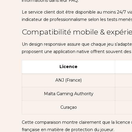
informations dans leur FAQ.
Le service client doit être disponible au moins 24/7 
indicateur de professionnalisme selon les tests menés
Compatibilité mobile & expérie
Un design responsive assure que chaque jeu s’adapte 
proposent une application native offrent souvent des 
Licence
ANJ (France)
Malta Gaming Authority
Curaçao
Cette comparaison montre clairement que la licence 
française en matière de protection du joueur.