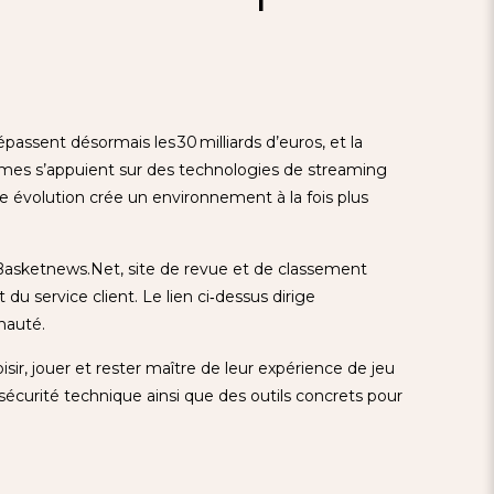
ssent désormais les 30 milliards d’euros, et la
formes s’appuient sur des technologies de streaming
ette évolution crée un environnement à la fois plus
s. Basketnews.Net, site de revue et de classement
du service client. Le lien ci‑dessus dirige
nauté.
isir, jouer et rester maître de leur expérience de jeu
a sécurité technique ainsi que des outils concrets pour