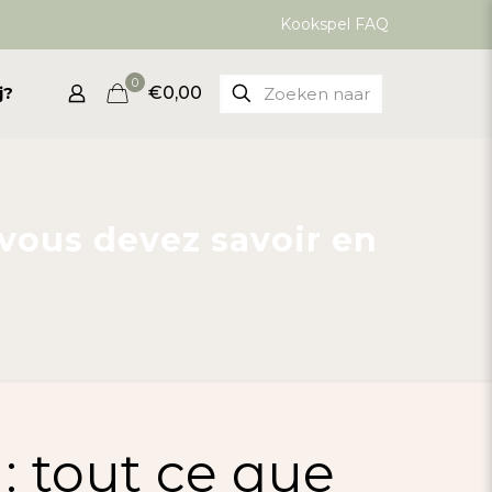
Kookspel FAQ
0
j?
€0,00
 vous devez savoir en
: tout ce que