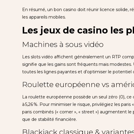
En résumé, un bon casino doit réunir licence solide, r
les appareils mobiles.
Les jeux de casino les 
Machines à sous vidéo
Les slots vidéo affichent généralement un RTP compr
signifie que les gains sont fréquents mais modestes.
toutes les lignes payantes et d’optimiser le potentiel 
Roulette européenne vs améri
La roulette européenne possède un seul zéro (0), ce qu
à 5,26 %. Pour minimiser le risque, privilégiez les pa
paris combinés (« corner », « street ») augmentent le
que de stabilité financière.
Blackjack classique & variante