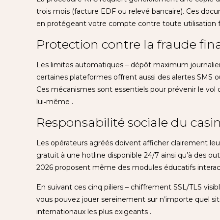
trois mois (facture EDF ou relevé bancaire). Ces doc
en protégeant votre compte contre toute utilisation f
Protection contre la fraude fin
Les limites automatiques – dépôt maximum journalier 
certaines plateformes offrent aussi des alertes SMS o
Ces mécanismes sont essentiels pour prévenir le vol d’
lui‑même .
Responsabilité sociale du casi
Les opérateurs agréés doivent afficher clairement l
gratuit à une hotline disponible 24/7 ainsi qu’à des ou
2026 proposent même des modules éducatifs interacti
En suivant ces cinq piliers – chiffrement SSL/TLS visi
vous pouvez jouer sereinement sur n’importe quel s
internationaux les plus exigeants .