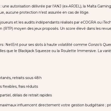
te : une autorisation délivrée par l’ANJ (ex‑ARJEL), la Malta Gami
ue, aucune protection n’est assurée en cas de litige.
des joueurs et les audits indépendants réalisés par eCOGRA ou i
tion (RTP) moyen des jeux proposés. Un score élevé dans les re
urs : NetEnt pour ses slots à haute volatilité comme
Gonzo’s Que
 telles que le Blackjack Squeeze ou la Roulette Immersive. La var
tanés, retraits sous 48 h
 flexibles, frais réduits
tiel, délais de retrait rapides
 maximaux influencent directement votre gestion budgétaire ; priv