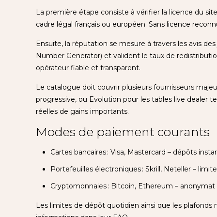
La première étape consiste à vérifier la licence du si
cadre légal français ou européen. Sans licence reconn
Ensuite, la réputation se mesure à travers les avis 
Number Generator) et valident le taux de redistribu
opérateur fiable et transparent.
Le catalogue doit couvrir plusieurs fournisseurs maje
progressive, ou Evolution pour les tables live dealer
réelles de gains importants.
Modes de paiement courants
Cartes bancaires : Visa, Mastercard – dépôts instan
Portefeuilles électroniques : Skrill, Neteller – limites
Cryptomonnaies : Bitcoin, Ethereum – anonymat par
Les limites de dépôt quotidien ainsi que les plafonds