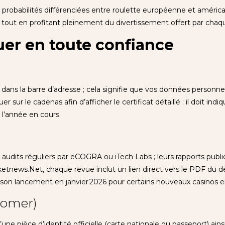
probabilités différenciées entre roulette européenne et américa
tout en profitant pleinement du divertissement offert par chaq
ouer en toute confiance
S dans la barre d’adresse ; cela signifie que vos données person
r sur le cadenas afin d’afficher le certificat détaillé : il doit 
 l’année en cours.
s audits réguliers par eCOGRA ou iTech Labs ; leurs rapports pub
ketnews.Net, chaque revue inclut un lien direct vers le PDF du der
n lancement en janvier 2026 pour certains nouveaux casinos en
tomer)
 pièce d’identité officielle (carte nationale ou passeport) ainsi