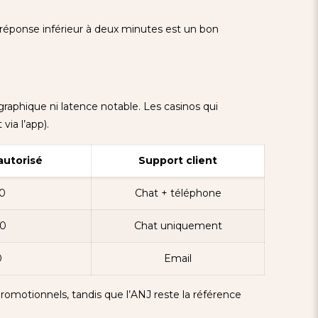
e réponse inférieur à deux minutes est un bon
raphique ni latence notable. Les casinos qui
ia l’app).
autorisé
Support client
00
Chat + téléphone
00
Chat uniquement
0
Email
omotionnels, tandis que l’ANJ reste la référence