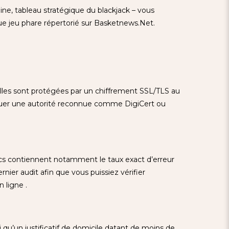
ine, tableau stratégique du blackjack – vous
ue jeu phare répertorié sur Basketnews.Net.
nelles sont protégées par un chiffrement SSL/TLS au
indiquer une autorité reconnue comme DigiCert ou
lics contiennent notamment le taux exact d’erreur
nier audit afin que vous puissiez vérifier
 ligne .
 qu’un justificatif de domicile datant de moins de