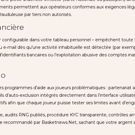
uments permettent aux opérateurs conformes aux exigences légale
rauduleuse par tiers non autorisés.
ancière
configurable dans votre tableau personnel – empêchent toute su
u e‑mail dès qu’une activité inhabituelle est détectée (par exem
identifiants bancaires ou l’exploitation abusive des comptes ina
no
eurs programmes d’aide aux joueurs problématiques : partenaria
tils d’auto‑exclusion intégrés directement dans l’interface utilis
fs afin que chaque joueur puisse tester ses limites avant d’e
ble, audits RNG publiés, procédure KYC transparente, contrôles an
ite recommandé par Basketnews.Net, sachant que votre argent e