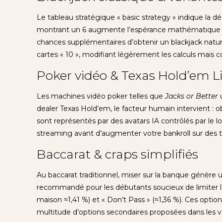
Le tableau stratégique « basic strategy » indique la d
montrant un 6 augmente l’espérance mathématique à pr
chances supplémentaires d’obtenir un blackjack natur
cartes « 10 », modifiant légèrement les calculs mais c
Poker vidéo & Texas Hold’em L
Les machines vidéo poker telles que
Jacks or Better
u
dealer Texas Hold’em, le facteur humain intervient : o
sont représentés par des avatars IA contrôlés par le 
streaming avant d’augmenter votre bankroll sur des ta
Baccarat & craps simplifiés
Au baccarat traditionnel, miser sur la banque génère 
recommandé pour les débutants soucieux de limiter le
maison ≈1,41 %) et « Don’t Pass » (≈1,36 %). Ces opti
multitude d’options secondaires proposées dans les v